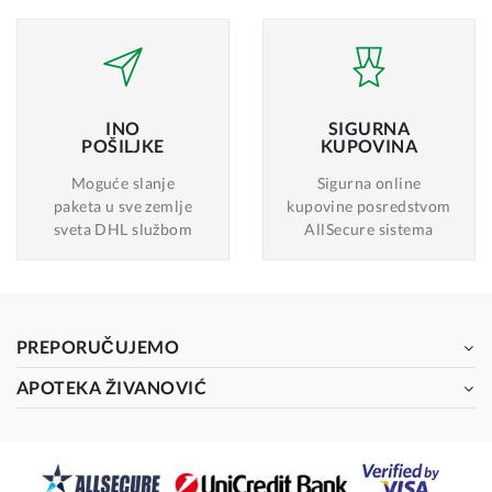
INO
SIGURNA
POŠILJKE
KUPOVINA
Moguće slanje
Sigurna online
paketa u sve zemlje
kupovine posredstvom
sveta DHL službom
AllSecure sistema
PREPORUČUJEMO
APOTEKA ŽIVANOVIĆ