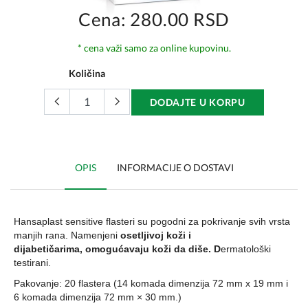
Cena: 280.00 RSD
* cena važi samo za online kupovinu.
Količina
DODAJTE U KORPU
OPIS
INFORMACIJE O DOSTAVI
Hansaplast sensitive flasteri su pogodni za pokrivanje svih vrsta
manjih rana. N
amenjeni
osetljivoj koži i
dijabetičarima,
omogućavaju koži da diše. D
ermatološki
testirani.
Pakovanje: 20 flastera (14 komada dimenzija 72 mm x 19 mm i
6 komada dimenzija 72 mm × 30 mm.)