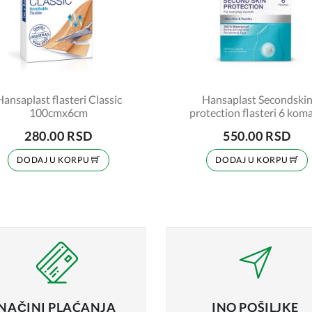
Hansaplast flasteri Classic
Hansaplast Secondski
100cmx6cm
protection flasteri 
280.00 RSD
550.00 RSD
DODAJ U KORPU
DODAJ U KORPU
NAČINI
PLAĆANJA
INO
POŠILJKE