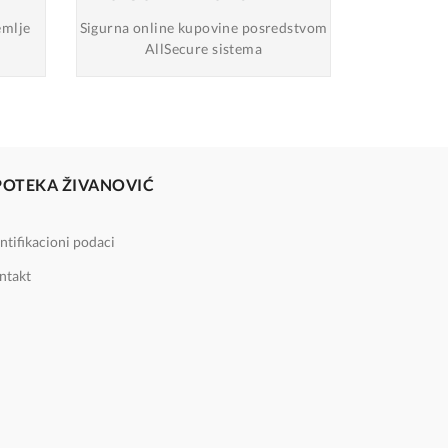
emlje
Sigurna online
kupovine posredstvom
AllSecure sistema
POTEKA ŽIVANOVIĆ
ntifikacioni podaci
ntakt