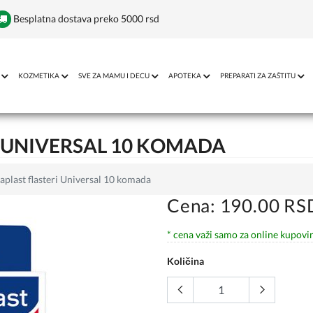
Besplatna dostava preko 5000 rsd
KOZMETIKA
SVE ZA MAMU I DECU
APOTEKA
PREPARATI ZA ZAŠTITU
 UNIVERSAL 10 KOMADA
plast flasteri Universal 10 komada
Cena: 190.00 RS
* cena važi samo za online kupovi
Količina