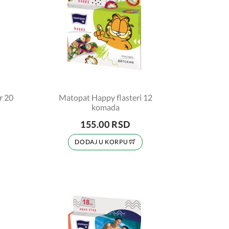
r 20
Matopat Happy flasteri 12
komada
155.00 RSD
DODAJ U KORPU