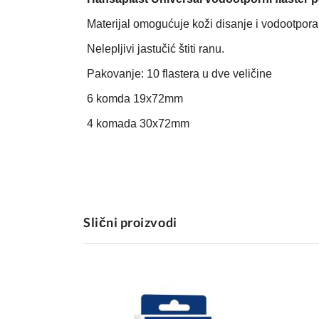
Materijal omogućuje koži disanje i vodootpora
Nelepljivi jastučić štiti ranu.
Pakovanje: 10 flastera u dve veličine
6 komda 19x72mm
4 komada 30x72mm
Slični proizvodi