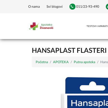
O nama
Svi blogovi
011/23-93-490
TESTOVI I APARATI
HANSAPLAST FLASTERI
Početna
APOTEKA
Putna apoteka
Hansa