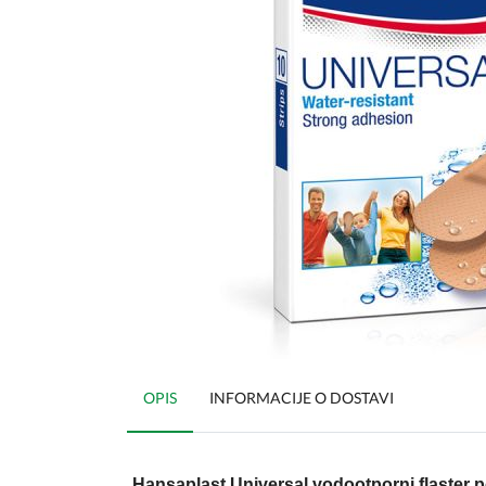
OPIS
INFORMACIJE O DOSTAVI
Hansaplast Universal vodootporni flaster p