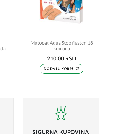
n
Matopat Aqua Stop flasteri 18
6 komada
komada
210.00 RSD
DODAJ U KORPU
SIGURNA
KUPOVINA