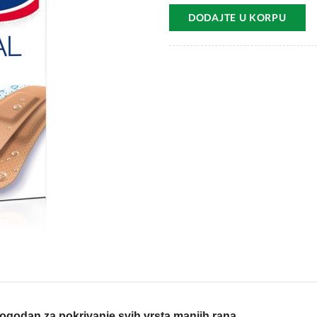
DODAJTE U KORPU
ogodan za pokrivanje svih vrsta manjih rana.