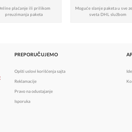
nline plaćanje
ili prilikom
Moguće slanje
paketa u sve z
preuzimanja paketa
sveta DHL službom
PREPORUČUJEMO
A
Opšti uslovi korišćenja sajta
Ide
Reklamacije
Ko
Pravo na odustajanje
Isporuka