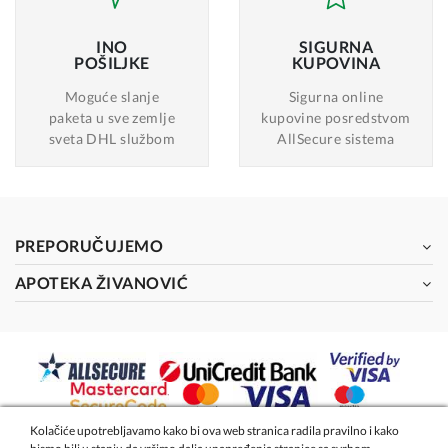
INO
SIGURNA
POŠILJKE
KUPOVINA
Moguće slanje
Sigurna online
paketa u sve zemlje
kupovine posredstvom
sveta DHL službom
AllSecure sistema
PREPORUČUJEMO
APOTEKA ŽIVANOVIĆ
Kolačiće upotrebljavamo kako bi ova web stranica radila pravilno i kako