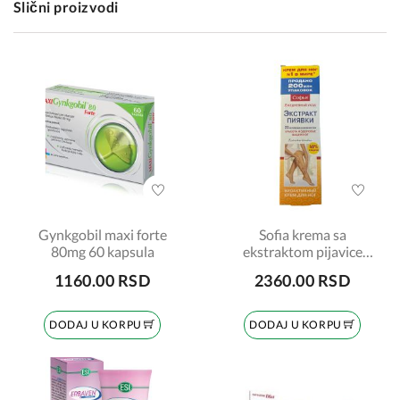
Slični proizvodi
Gynkgobil maxi forte
Sofia krema sa
80mg 60 kapsula
ekstraktom pijavice
200ml
1160.00 RSD
2360.00 RSD
DODAJ U KORPU
DODAJ U KORPU