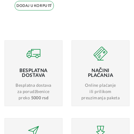
DODAJ U KORPU
BESPLATNA
NAČINI
DOSTAVA
PLAĆANJA
Besplatna dostava
Online plaćanje
za porudžbenice
ili prilikom
preko
5000 rsd
preuzimanja paketa