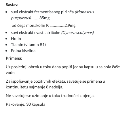
Sastav:
suvi ekstrakt fermentisanog pirinča
(Monascus
purpureus)..........
85mg
od čega monakolin K .................2,9mg
suvi ekstrakt cvasti atričoke
(Cynara scolymus)
Holin
Tiamin (vitamin B1)
Folna kiselina
Primena:
Uz poslednji obrok u toku dana popiti jednu kapsulu sa pola čaše
vode.
Za ispoljavanje pozitivnih efekata, savetuje se primena u
kontinuitetu najmanje 8 nedelja.
Ne savetuje se uzimanje u toku trudnoće i dojenja.
Pakovanje: 30 kapsula