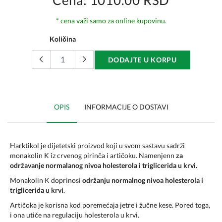
Cena: 1010.00 RSD
* cena važi samo za online kupovinu.
Količina
DODAJTE U KORPU
OPIS
INFORMACIJE O DOSTAVI
Harktikol je dijetetski proizvod koji u svom sastavu sadrži
monakolin K iz crvenog pirinča i artičoku. Namenjenn
za
održavanje normalanog nivoa holesterola i triglicerida u krvi.
Monakolin K doprinosi
održanju normalnog nivoa holesterola i
triglicerida u krvi
.
Artičoka je korisna kod poremećaja jetre i žučne kese. Pored toga,
i ona utiče na regulaciju holesterola u krvi.