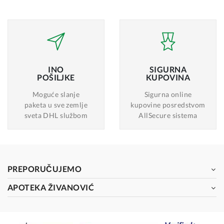
INO
SIGURNA
POŠILJKE
KUPOVINA
Moguće slanje
Sigurna online
paketa u sve zemlje
kupovine posredstvom
sveta DHL službom
AllSecure sistema
PREPORUČUJEMO
APOTEKA ŽIVANOVIĆ