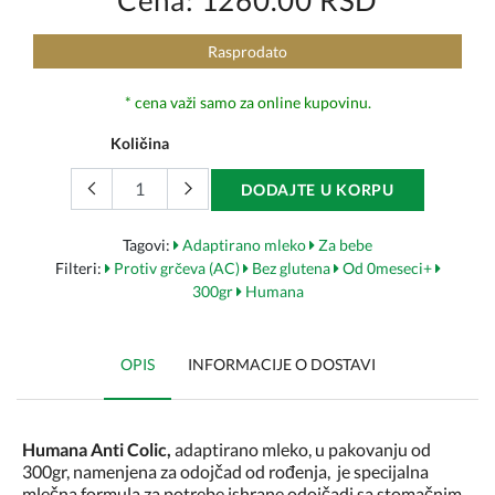
Cena: 1260.00 RSD
Rasprodato
* cena važi samo za online kupovinu.
Količina
DODAJTE U KORPU
Tagovi:
Adaptirano mleko
Za bebe
Filteri:
Protiv grčeva (AC)
Bez glutena
Od 0meseci+
300gr
Humana
OPIS
INFORMACIJE O DOSTAVI
Humana Anti Colic,
adaptirano mleko, u pakovanju od
300gr, namenjena za odojčad od rođenja, je specijalna
mlečna formula za potrebe ishrane odojčadi sa stomačnim