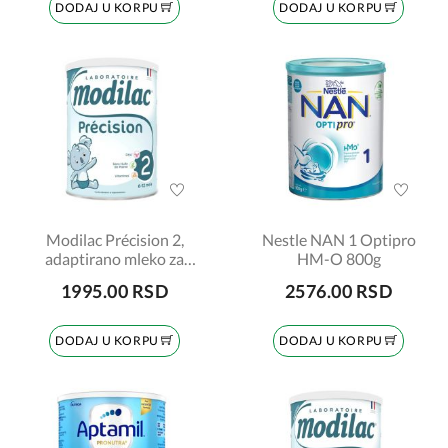
DODAJ U KORPU
DODAJ U KORPU
Modilac Précision 2,
Nestle NAN 1 Optipro
adaptirano mleko za
HM-O 800g
bebe, od 6 do 12 meseci,
1995.00 RSD
2576.00 RSD
700gr
DODAJ U KORPU
DODAJ U KORPU