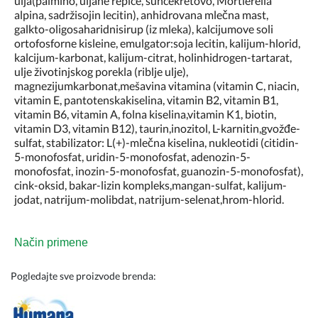
ulja(palmino, uljane repice, suncekretovo, Mortierella
alpina, sadržisojin lecitin), anhidrovana mlečna mast,
galkto-oligosaharidnisirup (iz mleka), kalcijumove soli
ortofosforne kisleine, emulgator:soja lecitin, kalijum-hlorid,
kalcijum-karbonat, kalijum-citrat, holinhidrogen-tartarat,
ulje životinjskog porekla (riblje ulje),
magnezijumkarbonat,mešavina vitamina (vitamin C, niacin,
vitamin E, pantotenskakiselina, vitamin B2, vitamin B1,
vitamin B6, vitamin A, folna kiselina,vitamin K1, biotin,
vitamin D3, vitamin B12), taurin,inozitol, L-karnitin,gvožđe-
sulfat, stabilizator: L(+)-mlečna kiselina, nukleotidi (citidin-
5-monofosfat, uridin-5-monofosfat, adenozin-5-
monofosfat, inozin-5-monofosfat, guanozin-5-monofosfat),
cink-oksid, bakar-lizin kompleks,mangan-sulfat, kalijum-
jodat, natrijum-molibdat, natrijum-selenat,hrom-hlorid.
Način primene
Pogledajte sve proizvode brenda: