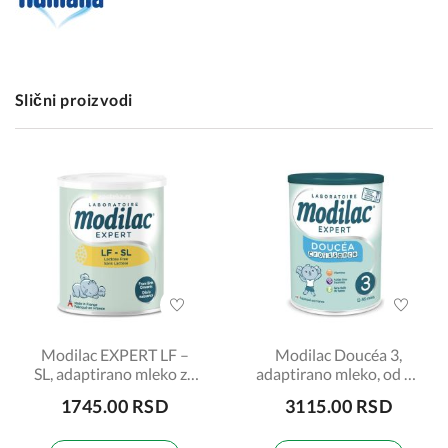
Slični proizvodi
Modilac EXPERT LF –
Modilac Doucéa 3,
SL, adaptirano mleko za
adaptirano mleko, od 12
bebe, za uzrast odojčadi
do 36 meseci, 820gr
1745.00 RSD
3115.00 RSD
od rođenja, 400gr