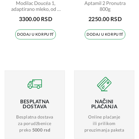
Modilac Doucéa 1,
Aptamil 2 Pronutra
adaptirano mleko, od 0
800g
do 6 meseci, 820gr
3300.00 RSD
2250.00 RSD
DODAJ U KORPU
DODAJ U KORPU
BESPLATNA
NAČINI
DOSTAVA
PLAĆANJA
Besplatna dostava
Online plaćanje
za porudžbenice
ili prilikom
preko
5000 rsd
preuzimanja paketa