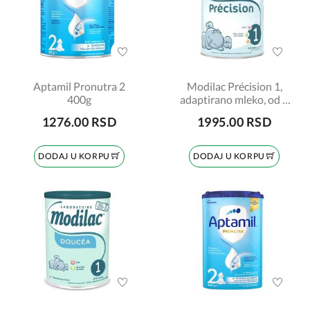
Aptamil Pronutra 2
Modilac Précision 1,
400g
adaptirano mleko, od 0
do 6 meseci, 700gr
1276.00 RSD
1995.00 RSD
DODAJ U KORPU
DODAJ U KORPU