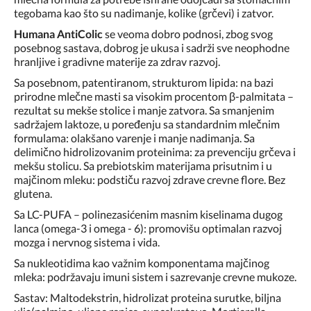
tegobama kao što su nadimanje, kolike (grčevi) i zatvor.
Humana AntiColic
se veoma dobro podnosi, zbog svog
posebnog sastava, dobrog je ukusa i sadrži sve neophodne
hranljive i gradivne materije za zdrav razvoj.
Sa posebnom, patentiranom, strukturom lipida: na bazi
prirodne mlečne masti sa visokim procentom β-palmitata –
rezultat su mekše stolice i manje zatvora. Sa smanjenim
sadržajem laktoze, u poređenju sa standardnim mlečnim
formulama: olakšano varenje i manje nadimanja. Sa
delimično hidrolizovanim proteinima: za prevenciju grčeva i
mekšu stolicu. Sa prebiotskim materijama prisutnim i u
majčinom mleku: podstiču razvoj zdrave crevne flore. Bez
glutena.
Sa LC-PUFA – polinezasićenim masnim kiselinama dugog
lanca (omega-3 i omega - 6): promovišu optimalan razvoj
mozga i nervnog sistema i vida.
Sa nukleotidima kao važnim komponentama majčinog
mleka: podržavaju imuni sistem i sazrevanje crevne mukoze.
Sastav: Maltodekstrin, hidrolizat proteina surutke, biljna