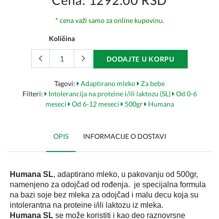
Cena: 1292.00 RSD
* cena važi samo za online kupovinu.
Količina
DODAJTE U KORPU
Tagovi:
Adaptirano mleko
Za bebe
Filteri:
Intolerancija na proteine i/ili laktozu (SL)
Od 0-6
meseci
Od 6-12 meseci
500gr
Humana
OPIS
INFORMACIJE O DOSTAVI
Humana SL
, adaptirano mleko, u pakovanju od 500gr,
namenjeno za odojčad od rođenja. je s
pecijalna formula
na bazi soje bez mleka za odojčad i malu decu koja su
intolerantna na proteine i/ili laktozu iz mleka.
Humana SL
se može koristiti i kao deo raznovrsne