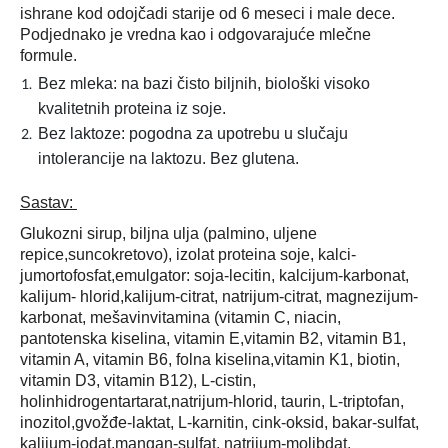
ishrane kod odojčadi starije od 6 meseci i male dece.
Podjednako je vredna kao i odgovarajuće mlečne
formule.
Bez mleka: na bazi čisto biljnih, biološki visoko
kvalitetnih proteina iz soje.
Bez laktoze: pogodna za upotrebu u slučaju
intolerancije na laktozu. Bez glutena.
Sastav:
Glukozni sirup, biljna ulja (palmino, uljene
repice,suncokretovo), izolat proteina soje, kalci-
jumortofosfat,emulgator: soja-lecitin, kalcijum-karbonat,
kalijum- hlorid,kalijum-citrat, natrijum-citrat, magnezijum-
karbonat, mešavinvitamina (vitamin C, niacin,
pantotenska kiselina, vitamin E,vitamin B2, vitamin B1,
vitamin A, vitamin B6, folna kiselina,vitamin K1, biotin,
vitamin D3, vitamin B12), L-cistin,
holinhidrogentartarat,natrijum-hlorid, taurin, L-triptofan,
inozitol,gvožđe-laktat, L-karnitin, cink-oksid, bakar-sulfat,
kalijum-jodat,mangan-sulfat, natrijum-molibdat.