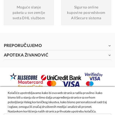
Moguće slanje
Sigurna online
paketa u sve zemlje
kupovine posredstvom
sveta DHL službom
AllSecure sistema
PREPORUČUJEMO
APOTEKA ŽIVANOVIĆ
Kolačiće upotrebljavamo kako bi ova web stranica radila pravilno i kako
bismo bili u stanju da vršimo dalja unapređenja stranice sa svrhom
2026 - Apoteka Magistra Živanović
poboljšanja Vašeg korisničkog iskustva, kako bismo personalizovali sadržaj
i oglase, omogućili značaj društvenih medija i analizirali promet.
Nastavkom korišćenja naših stranica prihvatate upotrebu kolačića.