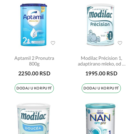
Aptamil 2 Pronutra
Modilac Précision 1,
800g
adaptirano mleko, od 0
do 6 meseci, 700gr
2250.00 RSD
1995.00 RSD
DODAJ U KORPU
DODAJ U KORPU