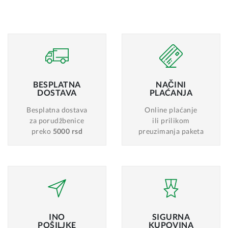
BESPLATNA
NAČINI
DOSTAVA
PLAĆANJA
Besplatna dostava
Online plaćanje
za porudžbenice
ili prilikom
preko
5000 rsd
preuzimanja paketa
INO
SIGURNA
POŠILJKE
KUPOVINA