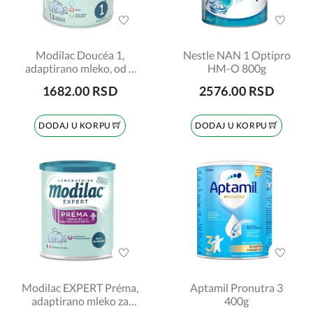
Modilac Doucéa 1,
Nestle NAN 1 Optipro
adaptirano mleko, od 0
HM-O 800g
do 6 meseci, 400gr
1682.00 RSD
2576.00 RSD
DODAJ U KORPU
DODAJ U KORPU
Modilac EXPERT Préma,
Aptamil Pronutra 3
adaptirano mleko za
400g