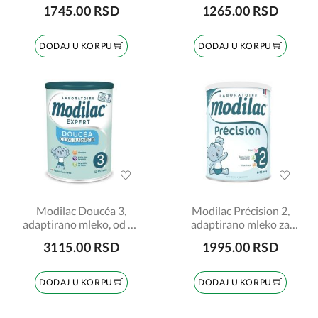
bebe, za uzrast odojčadi
1745.00 RSD
1265.00 RSD
od rođenja do 3. godine,
400gr
DODAJ U KORPU
DODAJ U KORPU
Modilac Doucéa 3,
Modilac Précision 2,
adaptirano mleko, od 12
adaptirano mleko za
do 36 meseci, 820gr
bebe, od 6 do 12 meseci,
3115.00 RSD
1995.00 RSD
700gr
DODAJ U KORPU
DODAJ U KORPU