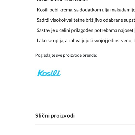
Kosili bebi krema, sa dodatkom ulja makadamije
Sadrži visokokvalitetne brižljivo odabrane sups
Sastav je u celini prilagođen potrebama najosetl
Lako se upija, a zahvaljujući svojoj jedinstvenoj
Pogledajte sve proizvode brenda:
Slični proizvodi