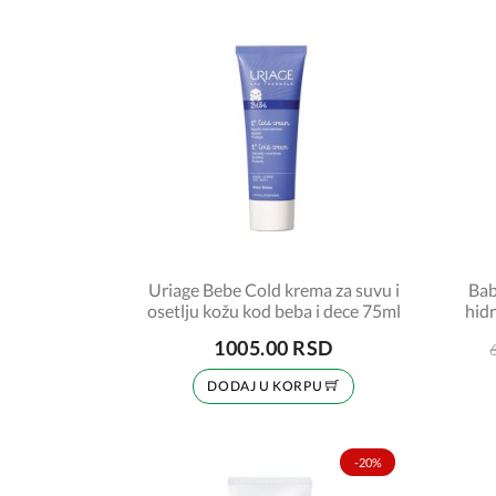
Uriage Bebe Cold krema za suvu i
Bab
osetlju kožu kod beba i dece 75ml
hidr
1005.00 RSD
DODAJ U KORPU
-20%