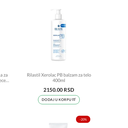
a za
Rilastil Xerolac PB balzam za telo
ece
400ml
2150.00 RSD
DODAJ U KORPU
-20%