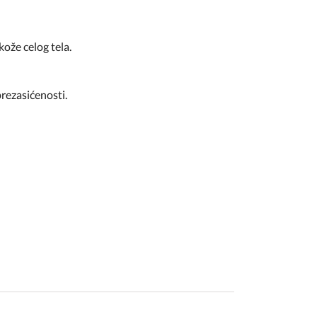
kože celog tela.
prezasićenosti.