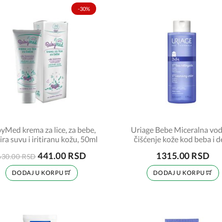
-30%
yMed krema za lice, za bebe,
Uriage Bebe Miceralna vod
ira suvu i iritiranu kožu, 50ml
čišćenje kože kod beba i d
500ml
441.00 RSD
1315.00 RSD
630.00 RSD
DODAJ U KORPU
DODAJ U KORPU