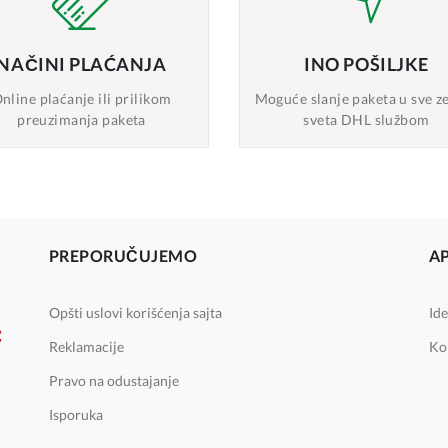
NAČINI
PLAĆANJA
INO
POŠILJKE
nline plaćanje
ili prilikom
Moguće slanje
paketa u sve z
preuzimanja paketa
sveta DHL službom
PREPORUČUJEMO
A
Opšti uslovi korišćenja sajta
Ide
Reklamacije
Ko
Pravo na odustajanje
Isporuka