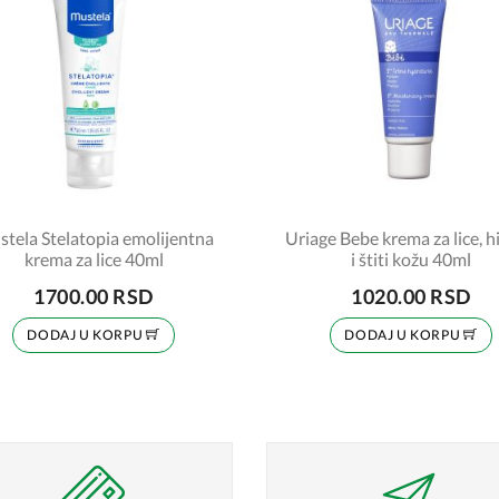
tela Stelatopia emolijentna
Uriage Bebe krema za lice, h
krema za lice 40ml
i štiti kožu 40ml
1700.00 RSD
1020.00 RSD
DODAJ U KORPU
DODAJ U KORPU