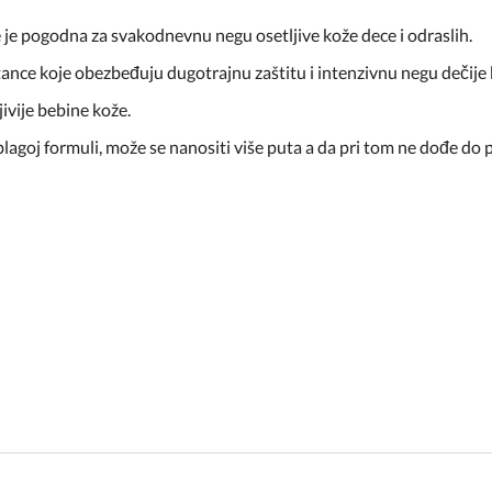
 je pogodna za svakodnevnu negu osetljive kože dece i odraslih.
tance koje obezbeđuju dugotrajnu zaštitu i intenzivnu negu dečije 
jivije bebine kože.
 blagoj formuli, može se nanositi više puta a da pri tom ne dođe do 