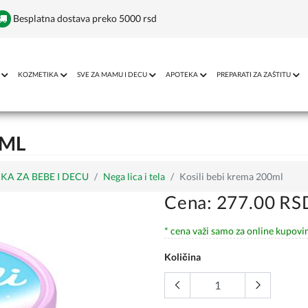
Besplatna dostava preko 5000 rsd
KOZMETIKA
SVE ZA MAMU I DECU
APOTEKA
PREPARATI ZA ZAŠTITU
0ML
KA ZA BEBE I DECU
Nega lica i tela
Kosili bebi krema 200ml
Cena: 277.00 RS
* cena važi samo za online kupovi
Količina