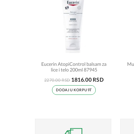
Eucerin AtopiControl balsam za
Mus
lice i telo 200ml 87945
1816.00 RSD
2270.00 RSD
DODAJ U KORPU