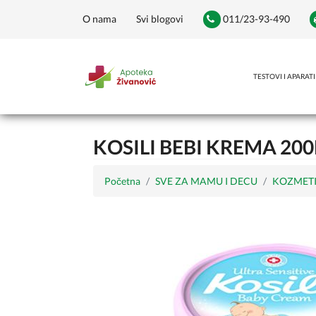
O nama
Svi blogovi
011/23-93-490
TESTOVI I APARATI
KOSILI BEBI KREMA 20
Početna
SVE ZA MAMU I DECU
KOZMETI