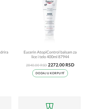
idrira
Eucerin AtopiControl balsam za
lice i telo 400ml 87944
2272.00 RSD
2840.00 RSD
DODAJ U KORPU