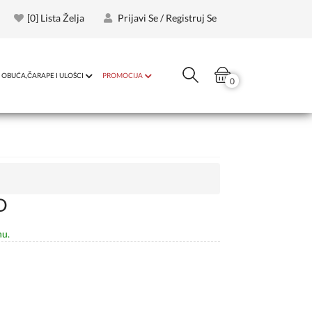
[
0
] Lista Želja
Prijavi Se / Registruj Se
OBUĆA,ČARAPE I ULOŠCI
PROMOCIJA
0
D
nu.