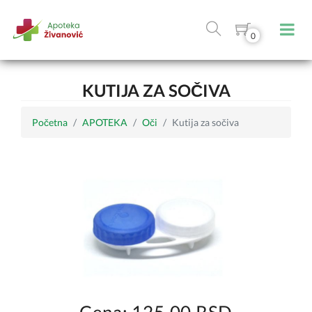
0
KUTIJA ZA SOČIVA
Početna
APOTEKA
Oči
Kutija za sočiva