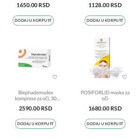
kapsula
1650.00 RSD
1128.00 RSD
DODAJ U KORPU
DODAJ U KORPU
Blephademodex
POSIFORLID maska za
komprese za oči, 30
oči
komada
2590.00 RSD
1680.00 RSD
DODAJ U KORPU
DODAJ U KORPU