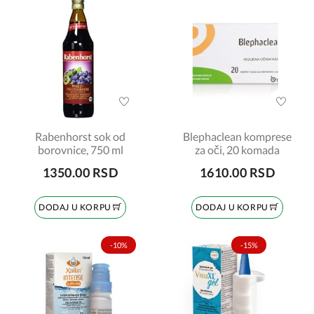
Rabenhorst sok od
Blephaclean komprese
borovnice, 750 ml
za oči, 20 komada
1350.00 RSD
1610.00 RSD
DODAJ U KORPU
DODAJ U KORPU
-10%
-15%