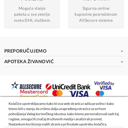
Moguće slanje
Sigurna online
paketa u sve zemlje
kupovine posredstvom
sveta DHL službom
AllSecure sistema
PREPORUČUJEMO
APOTEKA ŽIVANOVIĆ
Kolačiće upotrebljavamo kako bi ova web stranica radila pravilno i kako
bismo bili u stanju da vršimo dalja unapređenja stranice sa svrhom
2026 - Apoteka Magistra Živanović
poboljšanja Vašeg korisničkog iskustva, kako bismo personalizovali sadržaj
i oglase, omogućili značaj društvenih medija i analizirali promet.
Nastavkom korišćenja naših stranica prihvatate upotrebu kolačića.