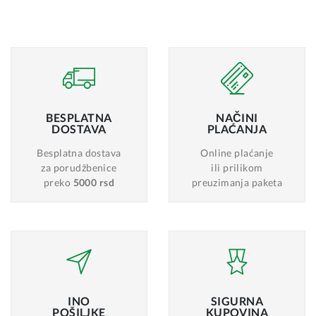
BESPLATNA
NAČINI
DOSTAVA
PLAĆANJA
Besplatna dostava
Online plaćanje
za porudžbenice
ili prilikom
preko
5000 rsd
preuzimanja paketa
INO
SIGURNA
POŠILJKE
KUPOVINA