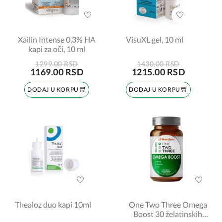
Xailin Intense 0,3% HA
VisuXL gel, 10 ml
kapi za oči, 10 ml
1299.00 RSD
1430.00 RSD
1169.00 RSD
1215.00 RSD
DODAJ U KORPU
DODAJ U KORPU
Thealoz duo kapi 10ml
One Two Three Omega
Boost 30 želatinskih