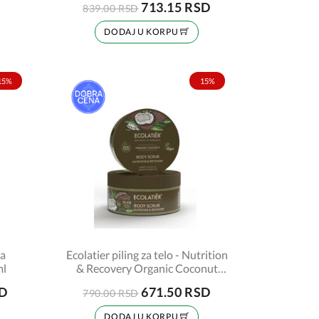
713.15 RSD
839.00 RSD
DODAJ U KORPU
15%
15%
za
Ecolatier piling za telo - Nutrition
ml
& Recovery Organic Coconut
250ml
SD
671.50 RSD
790.00 RSD
DODAJ U KORPU