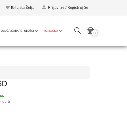
[
0
] Lista Želja
Prijavi Se / Registruj Se
OBUĆA,ČARAPE I ULOŠCI
PROMOCIJA
0
SD
nu.
ručiti