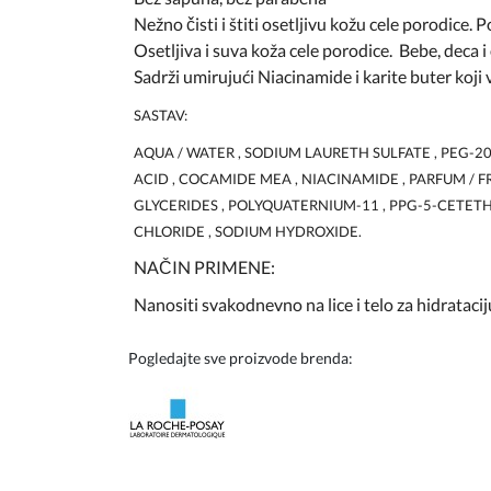
Nežno čisti i štiti osetljivu kožu cele porodice.
Osetljiva i suva koža cele porodice. Bebe, deca i
Sadrži umirujući Niacinamide i karite buter koji 
SASTAV:
AQUA / WATER , SODIUM LAURETH SULFATE , PEG-2
ACID , COCAMIDE MEA , NIACINAMIDE , PARFUM / 
GLYCERIDES , POLYQUATERNIUM-11 , PPG-5-CETETH
CHLORIDE , SODIUM HYDROXIDE.
NAČIN PRIMENE:
Nanositi svakodnevno na lice i telo za hidratacij
Pogledajte sve proizvode brenda: