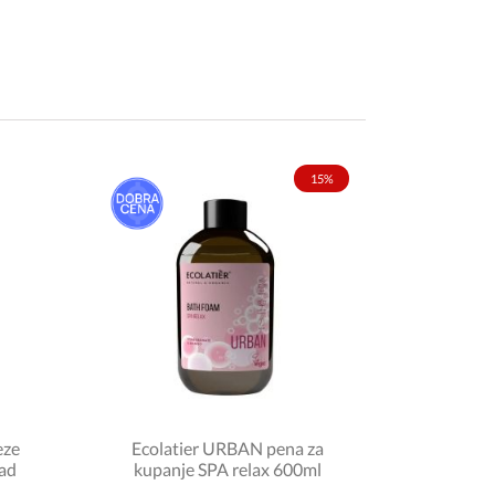
15%
eze
Ecolatier URBAN pena za
ad
kupanje SPA relax 600ml