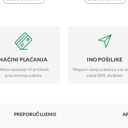
NAČINI
PLAĆANJA
INO
POŠILJKE
nline plaćanje
ili prilikom
Moguće slanje
paketa u sve z
preuzimanja paketa
sveta DHL službom
PREPORUČUJEMO
A