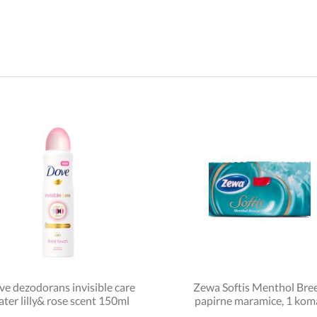
e dezodorans invisible care
Zewa Softis Menthol Bre
ter lilly& rose scent 150ml
papirne maramice, 1 kom