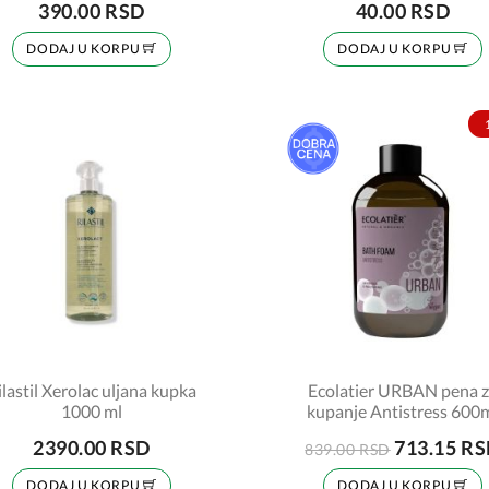
390.00 RSD
40.00 RSD
DODAJ U KORPU
DODAJ U KORPU
ilastil Xerolac uljana kupka
Ecolatier URBAN pena 
1000 ml
kupanje Antistress 600
2390.00 RSD
713.15 R
839.00 RSD
DODAJ U KORPU
DODAJ U KORPU