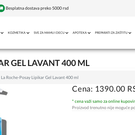
Besplatna dostava preko 5000 rsd
KOZMETIKA
SVE ZA MAMU I DECU
APOTEKA
PREPARATI ZA ZAŠTITU
AR GEL LAVANT 400 ML
La Roche-Posay Lipikar Gel Lavant 400 ml
Cena: 1390.00 R
* cena važi samo za online kupovi
Proizvod trenutno nije moguće po