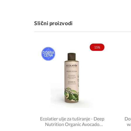
Slični proizvodi
15%
Ecolatier ulje za tuširanje - Deep
Dov
Nutrition Organic Avocado
wa
250ml