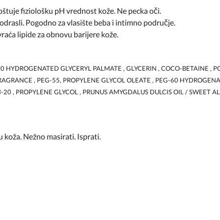
 Poštuje fiziološku pH vrednost kože. Ne pecka oči.
 odrasli. Pogodno za vlasište beba i intimno područje.
vraća lipide za obnovu barijere kože.
00 HYDROGENATED GLYCERYL PALMATE , GLYCERIN , COCO-BETAINE , PO
FRAGRANCE , PEG-55, PROPYLENE GLYCOL OLEATE , PEG-60 HYDROGENA
-20 , PROPYLENE GLYCOL , PRUNUS AMYGDALUS DULCIS OIL / SWEET A
u koža. Nežno masirati. Isprati.