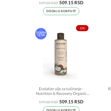
509.15 RSD
599.00 RSD
DODAJ U KORPU
15%
Ecolatier ulje za tuširanje -
R
Nutrition & Recovery Organic
Coconut 250ml
509.15 RSD
599.00 RSD
DODAJ U KORPU