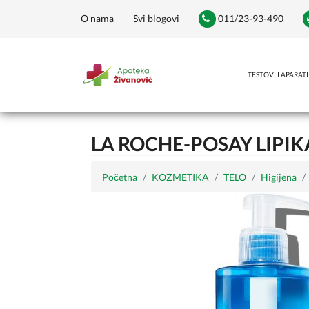
O nama
Svi blogovi
011/23-93-490
TESTOVI I APARATI
LA ROCHE-POSAY LIPIK
Početna
KOZMETIKA
TELO
Higijena