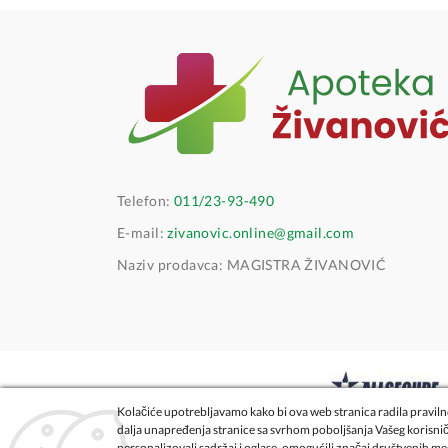
Telefon:
011/23-93-490
E-mail:
zivanovic.online@gmail.com
Naziv prodavca: MAGISTRA ŽIVANOVIĆ
Kolačiće upotrebljavamo kako bi ova web stranica radila pravilno
dalja unapređenja stranice sa svrhom poboljšanja Vašeg korisni
personalizovali sadržaj i oglase, omogućili značaj društvenih me