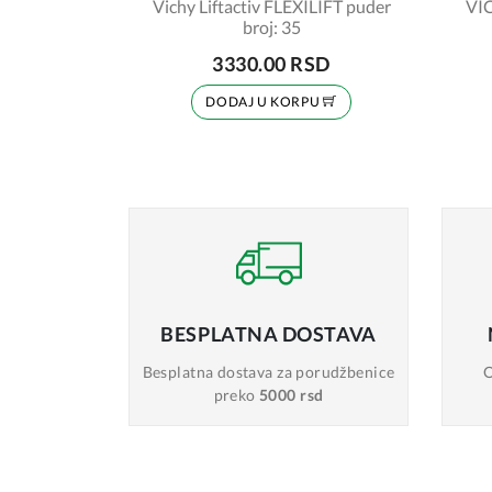
Vichy Liftactiv FLEXILIFT puder
VI
broj: 35
3330.00 RSD
DODAJ U KORPU
BESPLATNA
DOSTAVA
Besplatna dostava
za porudžbenice
O
preko
5000 rsd