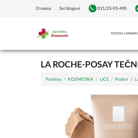
O nama
Svi blogovi
011/23-93-490
TESTOVI I APARATI
LA ROCHE-POSAY TEČNI
Početna
KOZMETIKA
LICE
Puderi
L