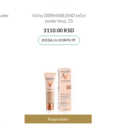
puder
Vichy DERMABLEND tečni
puder broj: 25
3110.00 RSD
DODAJ U KORPU
Rasprodato