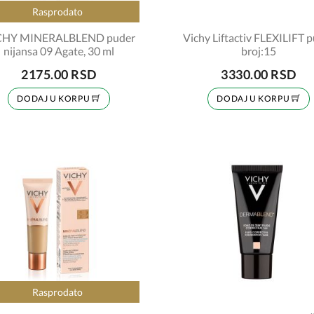
Rasprodato
CHY MINERALBLEND puder
Vichy Liftactiv FLEXILIFT 
nijansa 09 Agate, 30 ml
broj:15
2175.00 RSD
3330.00 RSD
DODAJ U KORPU
DODAJ U KORPU
Rasprodato