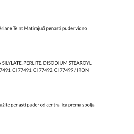
riane Teint Matirajući penasti puder vidno
ILYLATE, PERLITE, DISODIUM STEAROYL
1, CI 77491, CI 77492, CI 77499 / IRON
ažite penasti puder od centra lica prema spolja