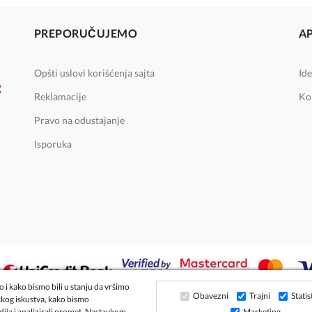
PREPORUČUJEMO
A
Opšti uslovi korišćenja sajta
Ide
Reklamacije
Ko
Pravo na odustajanje
Isporuka
 i kako bismo bili u stanju da vršimo
Obavezni
Trajni
Statis
čkog iskustva, kako bismo
dija i analizirali promet. Nastavkom
Marketing