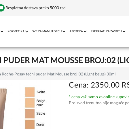
Besplatna dostava preko 5000 rsd
KOZMETIKA
SVE ZA MAMU I DECU
APOTEKA
PREPARATI ZA ZAŠTITU
 PUDER MAT MOUSSE BROJ:02 (LI
a Roche-Posay tečni puder Mat Mousse broj:02 (Light beige) 30ml
Cena: 2350.00 R
* cena važi samo za online kupovi
Proizvod trenutno nije moguće po