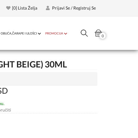
[
0
] Lista Želja
Prijavi Se / Registruj Se
OBUĆA,ČARAPE I ULOŠCI
PROMOCIJA
0
GHT BEIGE) 30ML
SD
nu.
ručiti