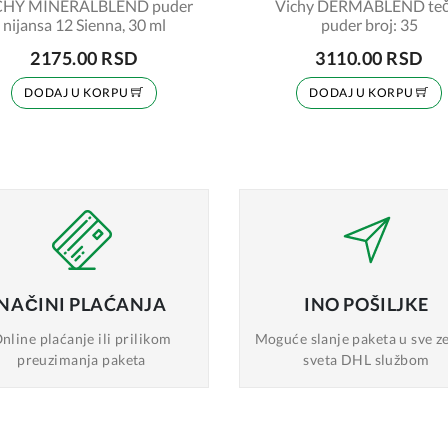
CHY MINERALBLEND puder
Vichy DERMABLEND teč
nijansa 12 Sienna, 30 ml
puder broj: 35
2175.00 RSD
3110.00 RSD
DODAJ U KORPU
DODAJ U KORPU
NAČINI
PLAĆANJA
INO
POŠILJKE
nline plaćanje
ili prilikom
Moguće slanje
paketa u sve z
preuzimanja paketa
sveta DHL službom