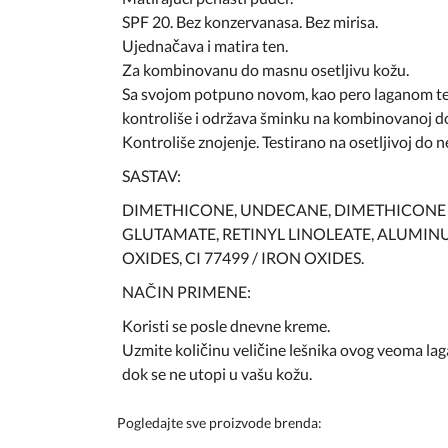
SPF 20. Bez konzervanasa. Bez mirisa.
Ujednačava i matira ten.
Za kombinovanu do masnu osetljivu kožu.
Sa svojom potpuno novom, kao pero laganom tekt
kontroliše i održava šminku na kombinovanoj do
Kontroliše znojenje. Testirano na osetljivoj do 
SASTAV:
DIMETHICONE, UNDECANE, DIMETHICONE CR
GLUTAMATE, RETINYL LINOLEATE, ALUMINUM H
OXIDES, CI 77499 / IRON OXIDES.
NAČIN PRIMENE:
Koristi se posle dnevne kreme.
Uzmite količinu veličine lešnika ovog veoma laga
dok se ne utopi u vašu kožu.
Pogledajte sve proizvode brenda: