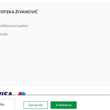
POTEKA ŽIVANOVIĆ
ntifikacioni podaci
ntakt
tika
Saznaj više
Slažem se