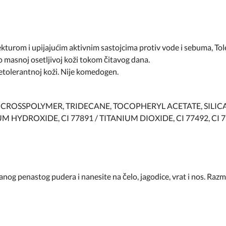
urom i upijajućim aktivnim sastojcima protiv vode i sebuma, Tolé
 masnoj osetljivoj koži tokom čitavog dana.
netolerantnoj koži. Nije komedogen.
OSSPOLYMER, TRIDECANE, TOCOPHERYL ACETATE, SILICA S
YDROXIDE, CI 77891 / TITANIUM DIOXIDE, CI 77492, CI 7749
nog penastog pudera i nanesite na čelo, jagodice, vrat i nos. Razm