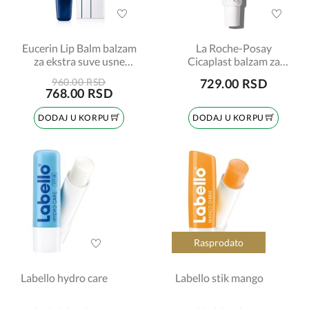
Eucerin Lip Balm balzam
La Roche-Posay
za ekstra suve usne
Cicaplast balzam za
šifra:63641
usne Levres 7,5 ml
960.00 RSD
729.00 RSD
768.00 RSD
DODAJ U KORPU
DODAJ U KORPU
Rasprodato
Labello hydro care
Labello stik mango