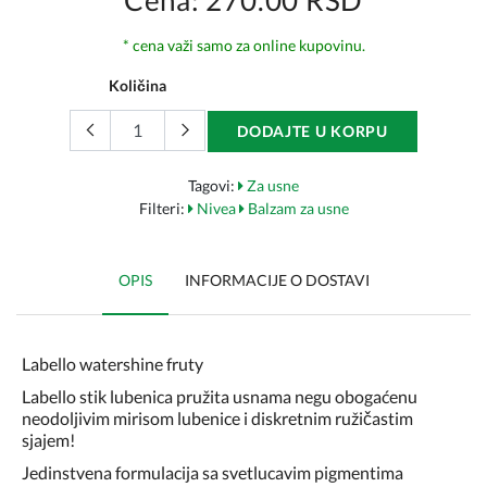
Cena: 270.00 RSD
* cena važi samo za online kupovinu.
Količina
DODAJTE U KORPU
Tagovi:
Za usne
Filteri:
Nivea
Balzam za usne
OPIS
INFORMACIJE O DOSTAVI
Labello watershine fruty
Labello stik lubenica pružita usnama negu obogaćenu
neodoljivim mirisom lubenice i diskretnim ružičastim
sjajem!
Jedinstvena formulacija sa svetlucavim pigmentima