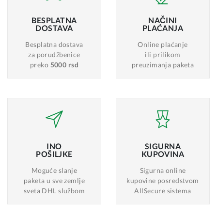
BESPLATNA
NAČINI
DOSTAVA
PLAĆANJA
Besplatna dostava
Online plaćanje
za porudžbenice
ili prilikom
preko
5000 rsd
preuzimanja paketa
INO
SIGURNA
POŠILJKE
KUPOVINA
Moguće slanje
Sigurna online
paketa u sve zemlje
kupovine posredstvom
sveta DHL službom
AllSecure sistema