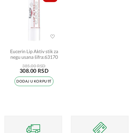
Eucerin Lip Aktiv stik za
negu usana šifra:63170
385.00 RSD
308.00 RSD
DODAJ U KORPU