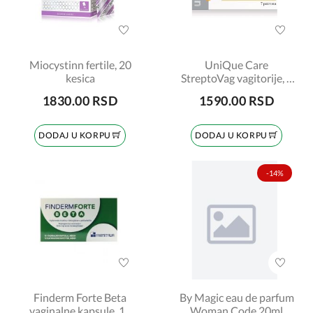
Miocystinn fertile, 20
UniQue Care
kesica
StreptoVag vagitorije, 7
komada
1830.00 RSD
1590.00 RSD
DODAJ U KORPU
DODAJ U KORPU
-14%
Finderm Forte Beta
By Magic eau de parfum
vaginalne kapsule, 10
Woman Code 20ml