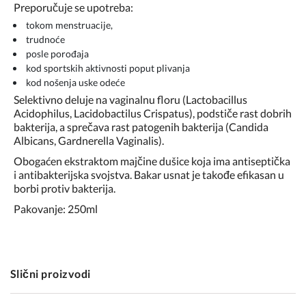
Preporučuje se upotreba:
tokom menstruacije,
trudnoće
posle porođaja
kod sportskih aktivnosti poput plivanja
kod nošenja uske odeće
Selektivno deluje na vaginalnu floru (Lactobacillus
Acidophilus, Lacidobactilus Crispatus), podstiče rast dobrih
bakterija, a sprečava rast patogenih bakterija (Candida
Albicans, Gardnerella Vaginalis).
Obogaćen ekstraktom majčine dušice koja ima antiseptička
i antibakterijska svojstva. Bakar usnat je takođe efikasan u
borbi protiv bakterija.
Pakovanje: 250ml
Slični proizvodi