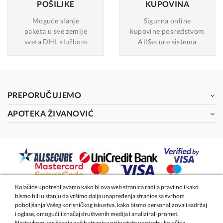
POŠILJKE
KUPOVINA
Moguće slanje
Sigurna online
paketa u sve zemlje
kupovine posredstvom
sveta DHL službom
AllSecure sistema
PREPORUČUJEMO
APOTEKA ŽIVANOVIĆ
Kolačiće upotrebljavamo kako bi ova web stranica radila pravilno i kako
bismo bili u stanju da vršimo dalja unapređenja stranice sa svrhom
2026 - Apoteka Magistra Živanović
poboljšanja Vašeg korisničkog iskustva, kako bismo personalizovali sadržaj
i oglase, omogućili značaj društvenih medija i analizirali promet.
Nastavkom korišćenja naših stranica prihvatate upotrebu kolačića.