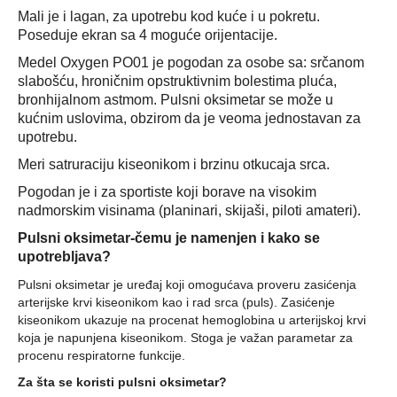
Mali je i lagan, za upotrebu kod kuće i u pokretu.
Poseduje ekran sa 4 moguće orijentacije.
Medel Oxygen PO01 je pogodan za osobe sa: srčanom
slabošću, hroničnim opstruktivnim bolestima pluća,
bronhijalnom astmom. Pulsni oksimetar se može u
kućnim uslovima, obzirom da je veoma jednostavan za
upotrebu.
Meri satruraciju kiseonikom i brzinu otkucaja srca.
Pogodan je i za sportiste koji borave na visokim
nadmorskim visinama (planinari, skijaši, piloti amateri).
Pulsni oksimetar-čemu je namenjen i kako se
upotrebljava?
Pulsni oksimetar je uređaj koji omogućava proveru zasićenja
arterijske krvi kiseonikom kao i rad srca (puls). Zasićenje
kiseonikom ukazuje na procenat hemoglobina u arterijskoj krvi
koja je napunjena kiseonikom. Stoga je važan parametar za
procenu respiratorne funkcije.
Za šta se koristi pulsni oksimetar?