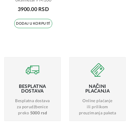
3900.00 RSD
DODAJ U KORPU
BESPLATNA
NAČINI
DOSTAVA
PLAĆANJA
Besplatna dostava
Online plaćanje
za porudžbenice
ili prilikom
preko
5000 rsd
preuzimanja paketa