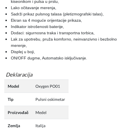
kiseonikom i pulsa u prstu,
Lako očitavanje merenja,
Sadrži prikaz pulsnog talasa (pletizmografski talas),
Ekran sa 4 moguće orijentacije prikaza,
Indikator istrošenosti baterije,
Dodaci: sigurnosna traka i transportna torbica,
Lak za upotrebu, pruža komforno, neinvanzivno i bezbolno
merenje,
Displej u boji,
ON/OFF dugme, Automatsko isključivanje.
Deklaracija
Model
Oxygen PO01
Tip
Pulsni oskimetar
Proizvođač
Medel
Zemlja
Italija