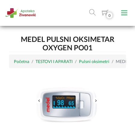
0
MEDEL PULSNI OKSIMETAR
OXYGEN PO01
Početna
TESTOVI I APARATI
Pulsni oksimetri
MEDEL pu