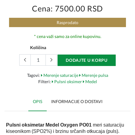
Cena: 7500.00 RSD
Rasprodato
* cena važi samo za online kupovinu.
Količina
DODAJTE U KORPU
Tagovi:
Merenje saturacije
Merenje pulsa
Filteri:
Pulsni oksimer
Medel
OPIS
INFORMACIJE O DOSTAVI
Pulsni oksimetar Medel Oxygen PO01
meri saturaciju
kiseonikom (SPO2%) i brzinu srčanih otkucaja (puls).