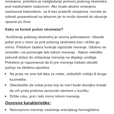
smanjena, potrebno je nadgledanje pomoću pulsnog oksimetra
pod medicinskim nadzorom. Ako imate akutno smanjenu
zasićenost kiseonikom, sa ili bez pratećih simptoma, morate se
odmah posavetovati sa lekarom jer to može dovesti do situacije
opasne po život.
Kako se koristi pulsni oksimetar?
Korišćenje pulsnog oksimetra je veoma jednostavno: Ubacite
jedan prst u otvor za prst pulsnog oksimetra kao i držite ga
mirno. Pritiskom tastera funkcije otpočnite merenje. Udobno se
smestite i ne pomerajte telo tokom merenja . Nakon nekoliko
sekundi dolazi do očitavanja merenja na displeju uređaja.
Potrebno je napomenuti da bi pre merenja trebalo obratiti
pažnju na sledeća uputstva:
Na prstu ne sme biti laka za nokte, veštačkih noktiju ili druge
kozmetike.
Obezbedite da nokat prsta koji se meri bude dovoljno kratak
da vrh prsta prekriva senzorski element u kućištu.
Držite ruku, prst i telo mirno tokom merenja.
Osnovne karakteristike:
Neinvazivno merenje zasićenja arterijskog hemoglobina