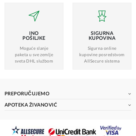
INO
SIGURNA
POŠILJKE
KUPOVINA
Moguće slanje
Sigurna online
paketa u sve zemlje
kupovine posredstvom
sveta DHL službom
AllSecure sistema
PREPORUČUJEMO
APOTEKA ŽIVANOVIĆ