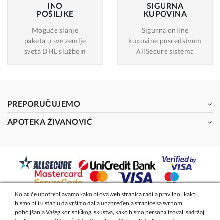
INO
SIGURNA
POŠILJKE
KUPOVINA
Moguće slanje
Sigurna online
paketa u sve zemlje
kupovine posredstvom
sveta DHL službom
AllSecure sistema
PREPORUČUJEMO
APOTEKA ŽIVANOVIĆ
Kolačiće upotrebljavamo kako bi ova web stranica radila pravilno i kako
bismo bili u stanju da vršimo dalja unapređenja stranice sa svrhom
2026 - Apoteka Magistra Živanović
poboljšanja Vašeg korisničkog iskustva, kako bismo personalizovali sadržaj