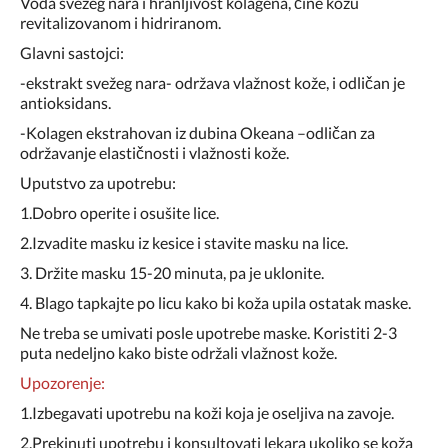
Voda svežeg nara i hranljivost kolagena, čine kožu
revitalizovanom i hidriranom.
Glavni sastojci:
-ekstrakt svežeg nara- održava vlažnost kože, i odličan je
antioksidans.
-Kolagen ekstrahovan iz dubina Okeana –odličan za
održavanje elastičnosti i vlažnosti kože.
Uputstvo za upotrebu:
1.Dobro operite i osušite lice.
2.Izvadite masku iz kesice i stavite masku na lice.
3. Držite masku 15-20 minuta, pa je uklonite.
4. Blago tapkajte po licu kako bi koža upila ostatak maske.
Ne treba se umivati posle upotrebe maske. Koristiti 2-3
puta nedeljno kako biste održali vlažnost kože.
Upozorenje:
1.Izbegavati upotrebu na koži koja je oseljiva na zavoje.
2.Prekinuti upotrebu i konsultovati lekara ukoliko se koža