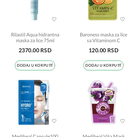
Rilastil Aqua hidrantna
Baroness maska za lice
maska za lice 75ml
sa Vitaminom C
2370.00 RSD
120.00 RSD
DODAJ U KORPU
DODAJ U KORPU
Mediheal Capsule100
Mediheal Vita Mask