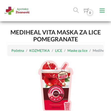
0
MEDIHEAL VITA MASKA ZA LICE
POMEGRANATE
Početna
KOZMETIKA
LICE
Maske za lice
Mediheal Vi