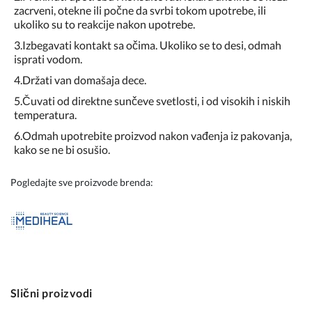
zacrveni, otekne ili počne da svrbi tokom upotrebe, ili
ukoliko su to reakcije nakon upotrebe.
3.Izbegavati kontakt sa očima. Ukoliko se to desi, odmah
isprati vodom.
4.Držati van domašaja dece.
5.Čuvati od direktne sunčeve svetlosti, i od visokih i niskih
temperatura.
6.Odmah upotrebite proizvod nakon vađenja iz pakovanja,
kako se ne bi osušio.
Pogledajte sve proizvode brenda:
Slični proizvodi