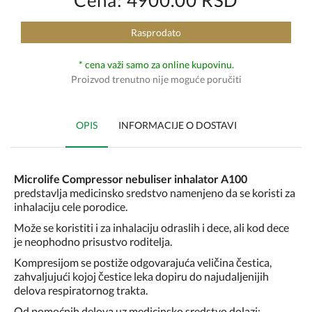
Cena: 4900.00 RSD
Rasprodato
* cena važi samo za online kupovinu.
Proizvod trenutno nije moguće poručiti
OPIS
INFORMACIJE O DOSTAVI
Microlife Compressor nebuliser inhalator A100
predstavlja medicinsko sredstvo namenjeno da se koristi za
inhalaciju cele porodice.
Može se koristiti i za inhalaciju odraslih i dece, ali kod dece
je neophodno prisustvo roditelja.
Kompresijom se postiže odgovarajuća veličina čestica,
zahvaljujući kojoj čestice leka dopiru do najudaljenijih
delova respiratornog trakta.
Od pomoćnih delova uz medicinsko sredstvo dolazi: