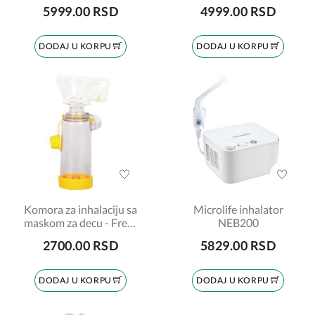
5999.00 RSD
4999.00 RSD
DODAJ U KORPU
DODAJ U KORPU
Komora za inhalaciju sa
Microlife inhalator
maskom za decu - Free-
NEB200
breath, DL-01D, 175ml
2700.00 RSD
5829.00 RSD
DODAJ U KORPU
DODAJ U KORPU