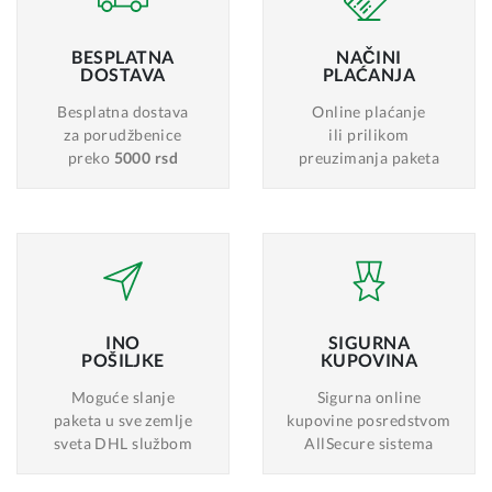
BESPLATNA
NAČINI
DOSTAVA
PLAĆANJA
Besplatna dostava
Online plaćanje
za porudžbenice
ili prilikom
preko
5000 rsd
preuzimanja paketa
INO
SIGURNA
POŠILJKE
KUPOVINA
Moguće slanje
Sigurna online
paketa u sve zemlje
kupovine posredstvom
sveta DHL službom
AllSecure sistema