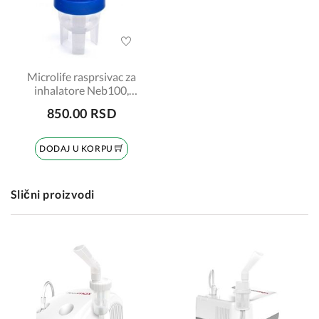
Microlife rasprsivac za
inhalatore Neb100,
Neb200, Neb400 i
850.00 RSD
Neb410
DODAJ U KORPU
Slični proizvodi