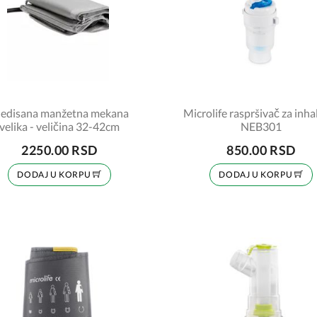
edisana manžetna mekana
Microlife raspršivač za inha
velika - veličina 32-42cm
NEB301
2250.00 RSD
850.00 RSD
DODAJ U KORPU
DODAJ U KORPU