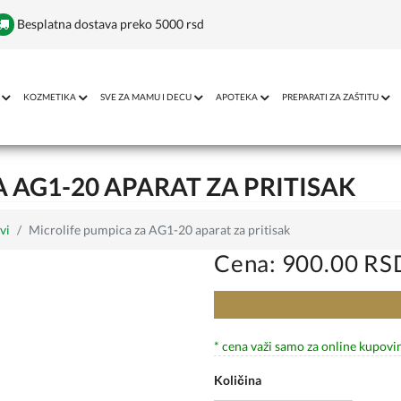
Besplatna dostava preko 5000 rsd
KOZMETIKA
SVE ZA MAMU I DECU
APOTEKA
PREPARATI ZA ZAŠTITU
 AG1-20 APARAT ZA PRITISAK
vi
Microlife pumpica za AG1-20 aparat za pritisak
Cena: 900.00 RS
* cena važi samo za online kupovi
Količina