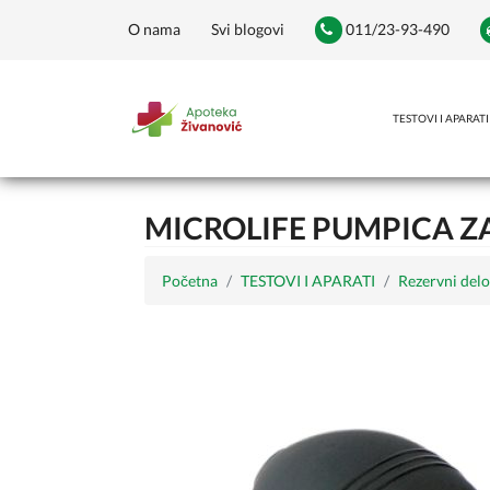
O nama
Svi blogovi
011/23-93-490
TESTOVI I APARATI
MICROLIFE PUMPICA ZA
Početna
TESTOVI I APARATI
Rezervni delo