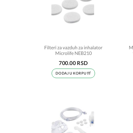
Filteri za vazduh za inhalator
M
Microlife NEB210
700.00 RSD
DODAJ U KORPU