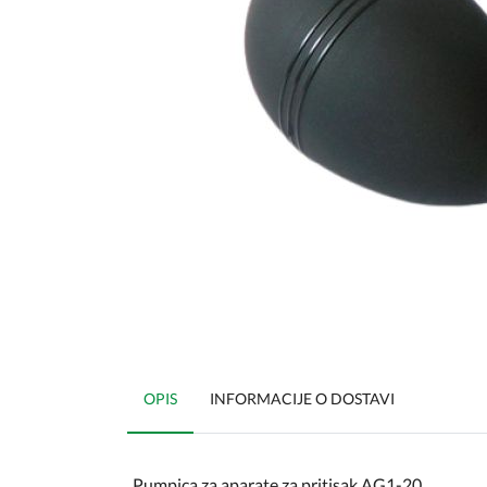
OPIS
INFORMACIJE O DOSTAVI
Pumpica za aparate za pritisak AG1-20.