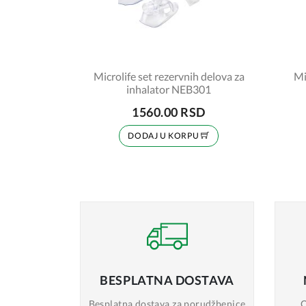
Microlife set rezervnih delova za
Mi
inhalator NEB301
1560.00 RSD
DODAJ U KORPU
BESPLATNA
DOSTAVA
Besplatna dostava
za porudžbenice
O