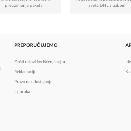
preuzimanja paketa
sveta DHL službom
PREPORUČUJEMO
A
Opšti uslovi korišćenja sajta
Ide
Reklamacije
Ko
Pravo na odustajanje
Isporuka