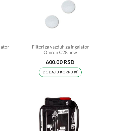
lator
Filteri za vazduh za ingalator
Omron C28 new
600.00 RSD
DODAJ U KORPU