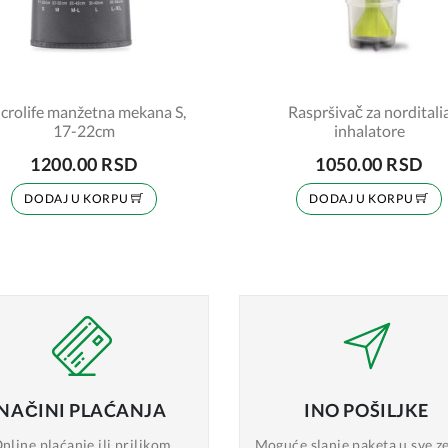
crolife manžetna mekana S,
Raspršivač za norditali
17-22cm
inhalatore
1200.00 RSD
1050.00 RSD
DODAJ U KORPU
DODAJ U KORPU
NAČINI
PLAĆANJA
INO
POŠILJKE
nline plaćanje
ili prilikom
Moguće slanje
paketa u sve z