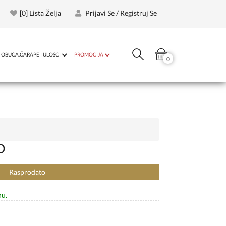
[
0
] Lista Želja
Prijavi Se / Registruj Se
OBUĆA,ČARAPE I ULOŠCI
PROMOCIJA
0
D
Rasprodato
nu.