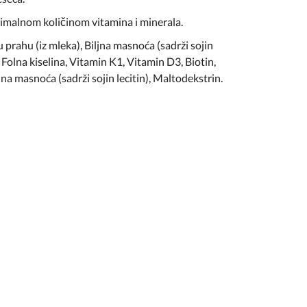
timalnom količinom vitamina i minerala.
prahu (iz mleka), Biljna masnoća (sadrži sojin
 Folna kiselina, Vitamin K1, Vitamin D3, Biotin,
jna masnoća (sadrži sojin lecitin), Maltodekstrin.