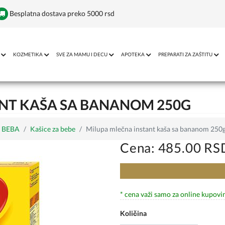
Besplatna dostava preko 5000 rsd
KOZMETIKA
SVE ZA MAMU I DECU
APOTEKA
PREPARATI ZA ZAŠTITU
NT KAŠA SA BANANOM 250G
 BEBA
Kašice za bebe
Milupa mlečna instant kaša sa bananom 250
Cena: 485.00 RS
* cena važi samo za online kupovi
Količina