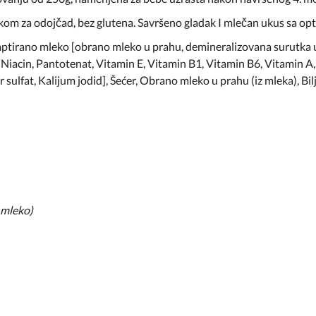
kom za odojčad, bez glutena. Savršeno gladak I mlečan ukus sa op
daptirano mleko [obrano mleko u prahu, demineralizovana surutka u 
, Niacin, Pantotenat, Vitamin E, Vitamin B1, Vitamin B6, Vitamin A,
 sulfat, Kalijum jodid], Šećer, Obrano mleko u prahu (iz mleka), Bil
 mleko)