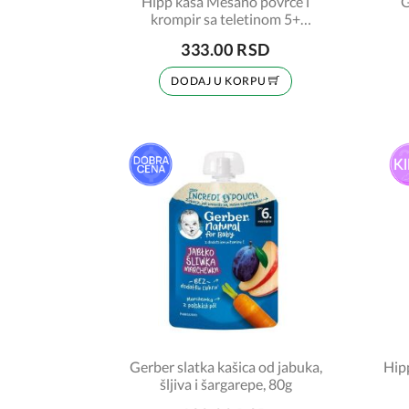
Hipp kaša Mešano povrće i
G
krompir sa teletinom 5+
Šifra:6153
333.00 RSD
DODAJ U KORPU
Gerber slatka kašica od jabuka,
Hipp
šljiva i šargarepe, 80g