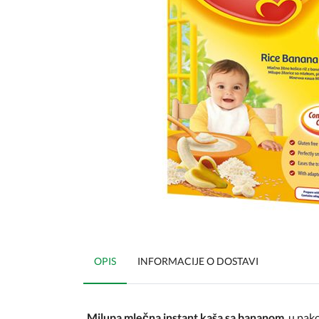
OPIS
INFORMACIJE O DOSTAVI
Milupa mlečna instant kaša sa bananom
, u pa