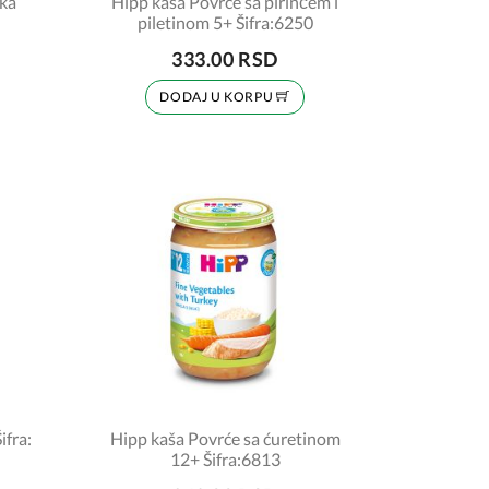
uka
Hipp kaša Povrće sa pirinčem i
piletinom 5+ Šifra:6250
333.00 RSD
DODAJ U KORPU
ifra:
Hipp kaša Povrće sa ćuretinom
12+ Šifra:6813