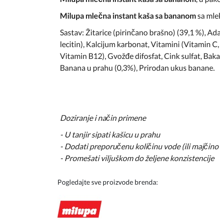
Milupa mlečna instant kaša sa bananom
sa mle
Sastav: Žitarice (pirinčano brašno) (39,1 %), A
lecitin), Kalcijum karbonat, Vitamini (Vitamin C
Vitamin B12), Gvožđe difosfat, Cink sulfat, Bakar
Banana u prahu (0,3%), Prirodan ukus banane.
Doziranje i način primene
- U tanjir sipati kašicu u prahu
- Dodati preporučenu količinu vode (ili majčino
- Promešati viljuškom do željene konzistencije
Pogledajte sve proizvode brenda: