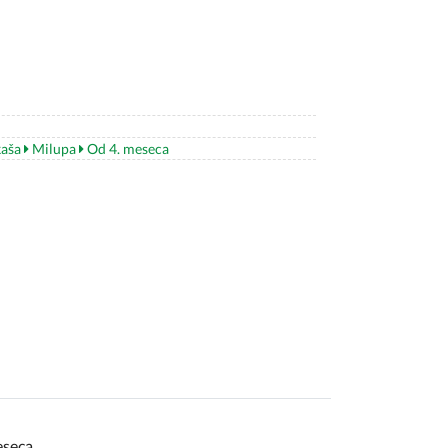
aša
Milupa
Od 4. meseca
eseca.