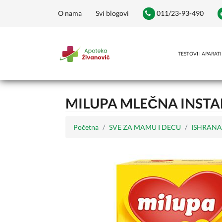
O nama
Svi blogovi
011/23-93-490
TESTOVI I APARATI
MILUPA MLEČNA INSTA
Početna
SVE ZA MAMU I DECU
ISHRANA