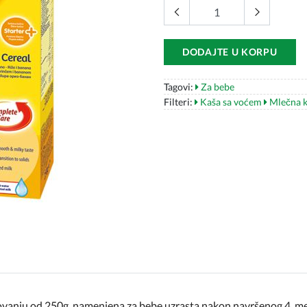
DODAJTE U KORPU
Tagovi:
Za bebe
Filteri:
Kaša sa voćem
Mlečna k
kovanju od 250g, namenjena za bebe uzrasta nakon navršenog 4. m