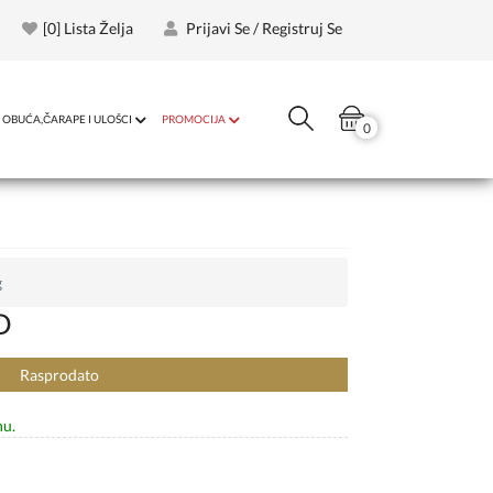
[
0
] Lista Želja
Prijavi Se / Registruj Se
OBUĆA,ČARAPE I ULOŠCI
PROMOCIJA
0
g
D
Rasprodato
nu.