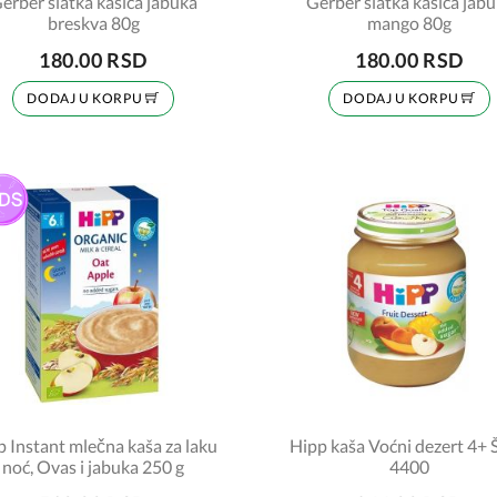
erber slatka kašica jabuka
Gerber slatka kašica jab
breskva 80g
mango 80g
180.00 RSD
180.00 RSD
DODAJ U KORPU
DODAJ U KORPU
 Instant mlečna kaša za laku
Hipp kaša Voćni dezert 4+ Š
noć, Ovas i jabuka 250 g
4400