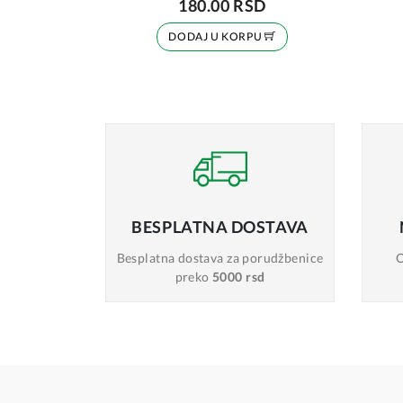
180.00 RSD
DODAJ U KORPU
BESPLATNA
DOSTAVA
Besplatna dostava
za porudžbenice
O
preko
5000 rsd