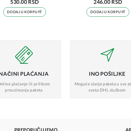
530.00 RSD
246.00 RSD
DODAJ U KORPU
DODAJ U KORPU
NAČINI
PLAĆANJA
INO
POŠILJKE
nline plaćanje
ili prilikom
Moguće slanje
paketa u sve z
preuzimanja paketa
sveta DHL službom
PREPORUČUJEMO
A