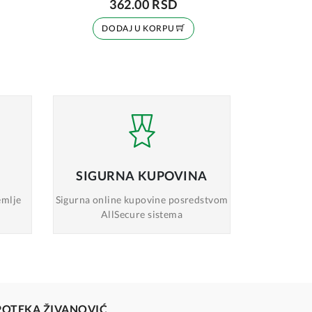
362.00 RSD
DODAJ U KORPU
SIGURNA
KUPOVINA
emlje
Sigurna online
kupovine posredstvom
AllSecure sistema
POTEKA ŽIVANOVIĆ