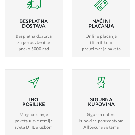
BESPLATNA
NAČINI
DOSTAVA
PLAĆANJA
Besplatna dostava
Online plaćanje
za porudžbenice
ili prilikom
preko
5000 rsd
preuzimanja paketa
INO
SIGURNA
POŠILJKE
KUPOVINA
Moguće slanje
Sigurna online
paketa u sve zemlje
kupovine posredstvom
sveta DHL službom
AllSecure sistema