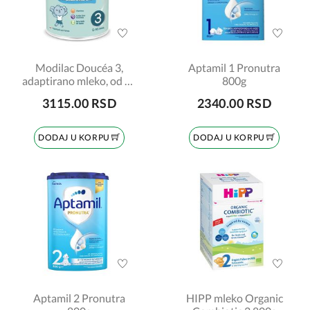
Modilac Doucéa 3,
Aptamil 1 Pronutra
adaptirano mleko, od 12
800g
do 36 meseci, 820gr
3115.00 RSD
2340.00 RSD
DODAJ U KORPU
DODAJ U KORPU
Aptamil 2 Pronutra
HIPP mleko Organic