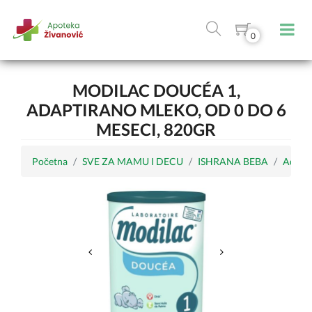
0
MODILAC DOUCÉA 1,
ADAPTIRANO MLEKO, OD 0 DO 6
MESECI, 820GR
Početna
SVE ZA MAMU I DECU
ISHRANA BEBA
Adapti