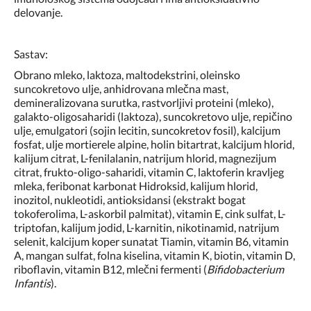
delovanje.
Sastav:
Obrano mleko, laktoza, maltodekstrini, oleinsko
suncokretovo ulje, anhidrovana mlečna mast,
demineralizovana surutka, rastvorljivi proteini (mleko),
galakto-oligosaharidi (laktoza), suncokretovo ulje, repičino
ulje, emulgatori (sojin lecitin, suncokretov fosil), kalcijum
fosfat, ulje mortierele alpine, holin bitartrat, kalcijum hlorid,
kalijum citrat, L-fenilalanin, natrijum hlorid, magnezijum
citrat, frukto-oligo-saharidi, vitamin C, laktoferin kravljeg
mleka, feribonat karbonat Hidroksid, kalijum hlorid,
inozitol, nukleotidi, antioksidansi (ekstrakt bogat
tokoferolima, L-askorbil palmitat), vitamin E, cink sulfat, L-
triptofan, kalijum jodid, L-karnitin, nikotinamid, natrijum
selenit, kalcijum koper sunatat Tiamin, vitamin B6, vitamin
A, mangan sulfat, folna kiselina, vitamin K, biotin, vitamin D,
riboflavin, vitamin B12, mlečni fermenti (
Bifidobacterium
Infantis
).