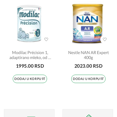
Modilac Précision 1,
Nestle NAN AR Expert
adaptirano mleko, od 0
400g
do 6 meseci, 700gr
1995.00 RSD
2023.00 RSD
DODAJ U KORPU
DODAJ U KORPU