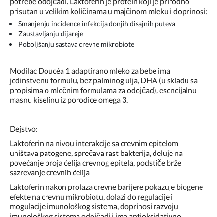
potrebe odojčadi. Laktoferin je protein koji je prirodno
prisutan u velikim količinama u majčinom mleku i doprinosi:
Smanjenju incidence infekcija donjih disajnih puteva
Zaustavljanju dijareje
Poboljšanju sastava crevne mikrobiote
Modilac Doucéa 1 adaptirano mleko za bebe ima
jedinstvenu formulu, bez palminog ulja, DHA (u skladu sa
propisima o mlečnim formulama za odojčad), esencijalnu
masnu kiselinu iz porodice omega 3.
Dejstvo:
Laktoferin na nivou interakcije sa crevnim epitelom
uništava patogene, sprečava rast bakterija, deluje na
povećanje broja ćelija crevnog epitela, podstiče brže
sazrevanje crevnih ćelija
Laktoferin nakon prolaza crevne barijere pokazuje biogene
efekte na crevnu mikrobiotu, dolazi do regulacije i
mogulacije imunološkog sistema, doprinosi razvoju
imunološkog sistema odojčadi i ima antioksidativno