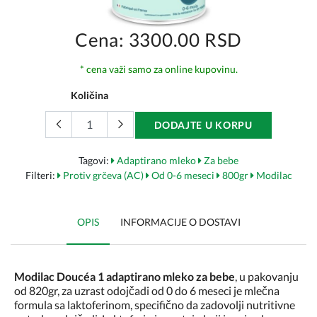
Cena: 3300.00 RSD
* cena važi samo za online kupovinu.
Količina
DODAJTE U KORPU
Tagovi:
Adaptirano mleko
Za bebe
Filteri:
Protiv grčeva (AC)
Od 0-6 meseci
800gr
Modilac
OPIS
INFORMACIJE O DOSTAVI
Modilac Doucéa 1 adaptirano mleko za bebe
, u pakovanju
od 820gr, za uzrast odojčadi od 0 do 6 meseci je mlečna
formula sa laktoferinom, specifično da zadovolji nutritivne