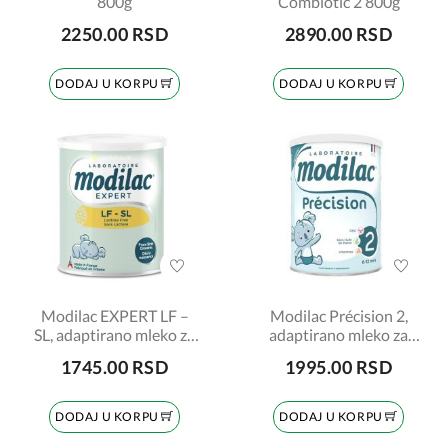
800g
Combiotic 2 800g
2250.00 RSD
2890.00 RSD
DODAJ U KORPU
DODAJ U KORPU
Modilac EXPERT LF –
Modilac Précision 2,
SL, adaptirano mleko za
adaptirano mleko za
bebe, za uzrast odojčadi
bebe, od 6 do 12 meseci,
1745.00 RSD
1995.00 RSD
od rođenja, 400gr
700gr
DODAJ U KORPU
DODAJ U KORPU