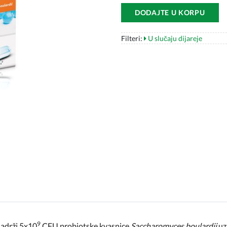
DODAJTE U KORPU
Filteri:
U slučaju dijareje
9
sadrži 5x10
CFU probiotske kvasnice
Saccharomyces boulardii
uz