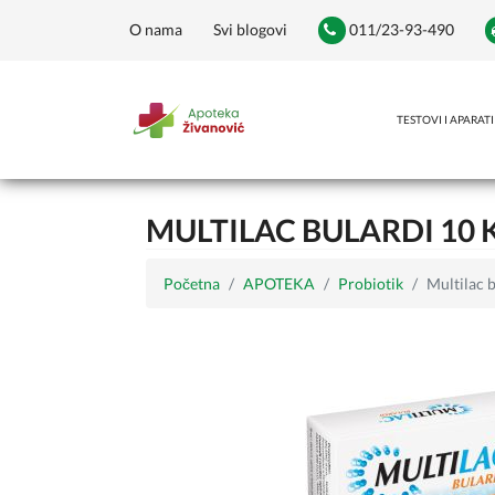
O nama
Svi blogovi
011/23-93-490
TESTOVI I APARATI
MULTILAC BULARDI 10
Početna
APOTEKA
Probiotik
Multilac 