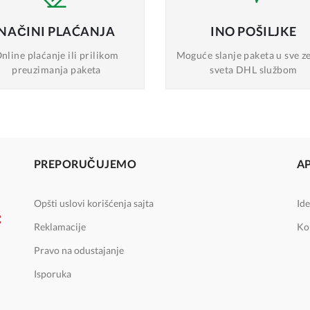
NAČINI
PLAĆANJA
INO
POŠILJKE
nline plaćanje
ili prilikom
Moguće slanje
paketa u sve z
preuzimanja paketa
sveta DHL službom
PREPORUČUJEMO
A
Opšti uslovi korišćenja sajta
Ide
Reklamacije
Ko
Pravo na odustajanje
Isporuka