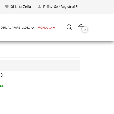
[
0
] Lista Želja
Prijavi Se / Registruj Se
OBUĆA,ČARAPE I ULOŠCI
PROMOCIJA
0
D
nu.