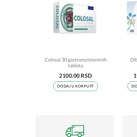
Colosal 30 gastrorezistentnih
Dib
tableta
2100.00 RSD
1
DODAJ U KORPU
DO