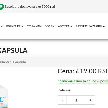
Besplatna dostava preko 5000 rsd
KOZMETIKA
SVE ZA MAMU I DECU
APOTEKA
PREPARATI ZA ZAŠTITU
 KAPSULA
bulardi 10 kapsula
Cena: 619.00 RS
* cena važi samo za online kupovi
Količina