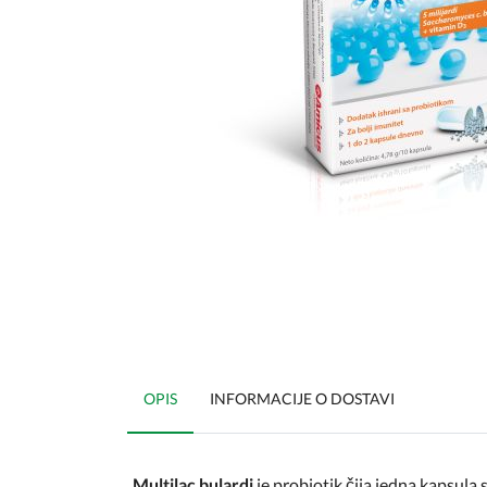
OPIS
INFORMACIJE O DOSTAVI
Multilac bulardi
je probiotik čija jedna kapsula 