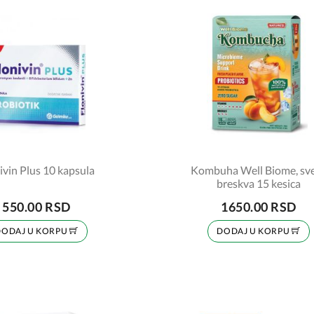
ivin Plus 10 kapsula
Kombuha Well Biome, sv
breskva 15 kesica
550.00 RSD
1650.00 RSD
DODAJ U KORPU
DODAJ U KORPU