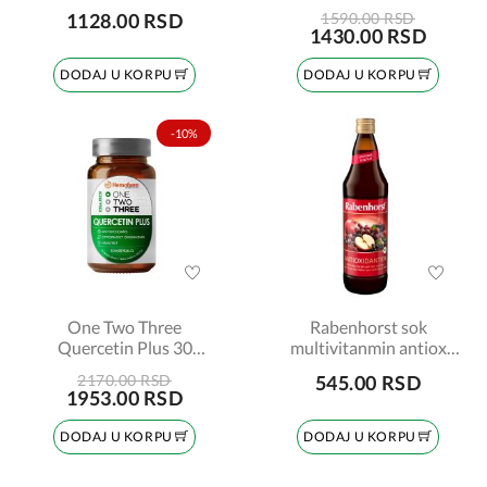
kapsula
100mg 60 tableta
1128.00 RSD
1590.00 RSD
1430.00 RSD
DODAJ U KORPU
DODAJ U KORPU
-10%
One Two Three
Rabenhorst sok
Quercetin Plus 30
multivitanmin antiox
kapsula
750ml
2170.00 RSD
545.00 RSD
1953.00 RSD
DODAJ U KORPU
DODAJ U KORPU