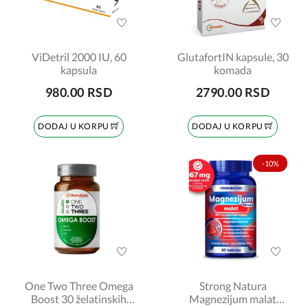
ViDetril 2000 IU, 60
GlutafortIN kapsule, 30
kapsula
komada
980.00 RSD
2790.00 RSD
DODAJ U KORPU
DODAJ U KORPU
-10%
One Two Three Omega
Strong Natura
Boost 30 želatinskih
Magnezijum malat