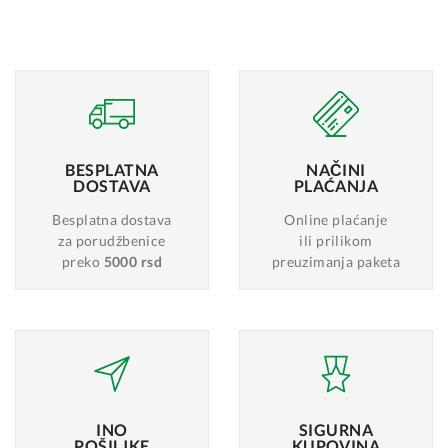
BESPLATNA
NAČINI
DOSTAVA
PLAĆANJA
Besplatna dostava
Online plaćanje
za porudžbenice
ili prilikom
preko
5000 rsd
preuzimanja paketa
INO
SIGURNA
POŠILJKE
KUPOVINA