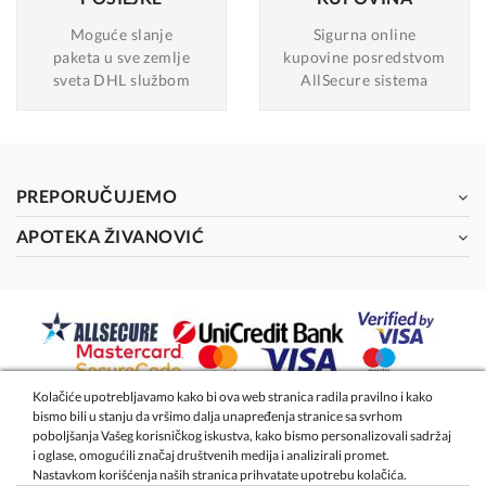
Moguće slanje
Sigurna online
paketa u sve zemlje
kupovine posredstvom
sveta DHL službom
AllSecure sistema
PREPORUČUJEMO
APOTEKA ŽIVANOVIĆ
Kolačiće upotrebljavamo kako bi ova web stranica radila pravilno i kako
bismo bili u stanju da vršimo dalja unapređenja stranice sa svrhom
2026 - Apoteka Magistra Živanović
poboljšanja Vašeg korisničkog iskustva, kako bismo personalizovali sadržaj
i oglase, omogućili značaj društvenih medija i analizirali promet.
Nastavkom korišćenja naših stranica prihvatate upotrebu kolačića.