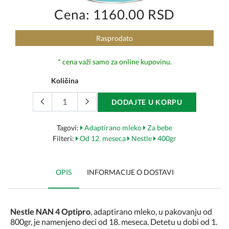
Cena: 1160.00 RSD
Rasprodato
* cena važi samo za online kupovinu.
Količina
DODAJTE U KORPU
Tagovi:
Adaptirano mleko
Za bebe
Filteri:
Od 12. meseca
Nestle
400gr
OPIS
INFORMACIJE O DOSTAVI
Nestle NAN 4 Optipro
, adaptirano mleko, u pakovanju od
800gr, je namenjeno deci od 18. meseca. Detetu u dobi od 1.