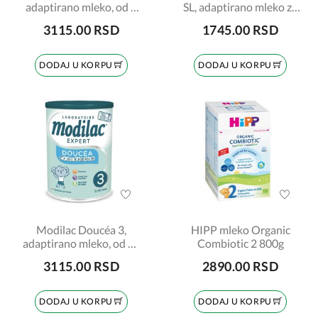
adaptirano mleko, od 6
SL, adaptirano mleko za
do 12 meseci, 820gr
bebe, za uzrast odojčadi
3115.00 RSD
1745.00 RSD
od rođenja, 400gr
DODAJ U KORPU
DODAJ U KORPU
Modilac Doucéa 3,
HIPP mleko Organic
adaptirano mleko, od 12
Combiotic 2 800g
do 36 meseci, 820gr
3115.00 RSD
2890.00 RSD
DODAJ U KORPU
DODAJ U KORPU