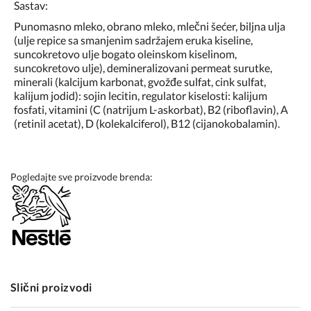
Sastav:
Punomasno mleko, obrano mleko, mlečni šećer, biljna ulja
(ulje repice sa smanjenim sadržajem eruka kiseline,
suncokretovo ulje bogato oleinskom kiselinom,
suncokretovo ulje), demineralizovani permeat surutke,
minerali (kalcijum karbonat, gvožđe sulfat, cink sulfat,
kalijum jodid): sojin lecitin, regulator kiselosti: kalijum
fosfati, vitamini (C (natrijum L-askorbat), B2 (riboflavin), A
(retinil acetat), D (kolekalciferol), B12 (cijanokobalamin).
Pogledajte sve proizvode brenda:
Slični proizvodi