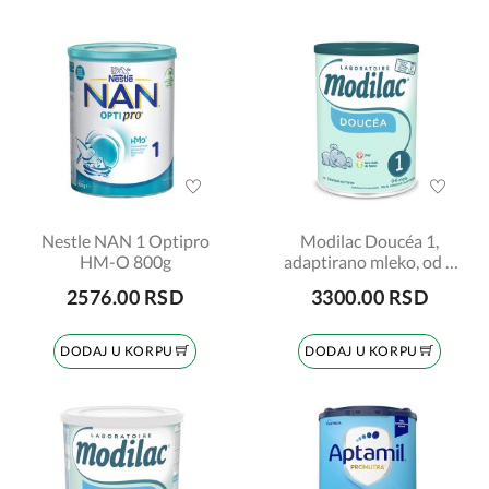
Nestle NAN 1 Optipro
Modilac Doucéa 1,
HM-O 800g
adaptirano mleko, od 0
do 6 meseci, 820gr
2576.00 RSD
3300.00 RSD
DODAJ U KORPU
DODAJ U KORPU