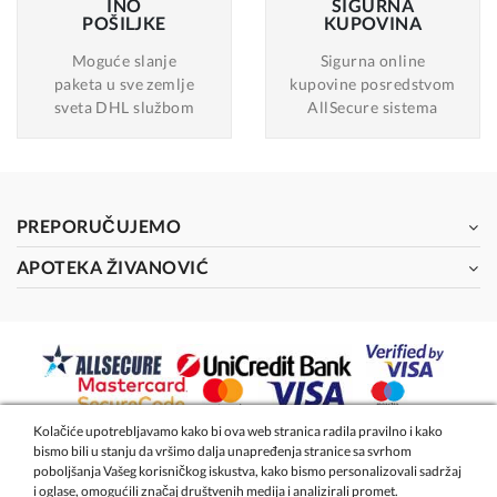
INO
SIGURNA
POŠILJKE
KUPOVINA
Moguće slanje
Sigurna online
paketa u sve zemlje
kupovine posredstvom
sveta DHL službom
AllSecure sistema
PREPORUČUJEMO
APOTEKA ŽIVANOVIĆ
Kolačiće upotrebljavamo kako bi ova web stranica radila pravilno i kako
bismo bili u stanju da vršimo dalja unapređenja stranice sa svrhom
2026 - Apoteka Magistra Živanović
poboljšanja Vašeg korisničkog iskustva, kako bismo personalizovali sadržaj
i oglase, omogućili značaj društvenih medija i analizirali promet.