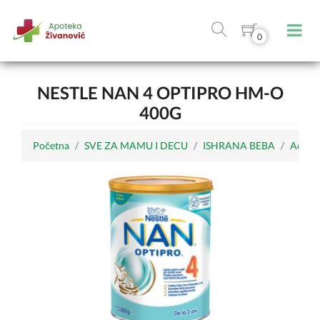
0
NESTLE NAN 4 OPTIPRO HM-O
400G
Početna
SVE ZA MAMU I DECU
ISHRANA BEBA
Adapti