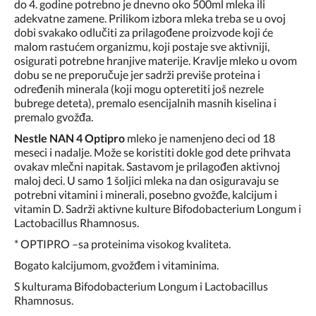
do 4. godine potrebno je dnevno oko 500ml mleka ili
adekvatne zamene. Prilikom izbora mleka treba se u ovoj
dobi svakako odlučiti za prilagođene proizvode koji će
malom rastućem organizmu, koji postaje sve aktivniji,
osigurati potrebne hranjive materije. Kravlje mleko u ovom
dobu se ne preporučuje jer sadrži previše proteina i
određenih minerala (koji mogu opteretiti još nezrele
bubrege deteta), premalo esencijalnih masnih kiselina i
premalo gvožđa.
Nestle NAN 4 Optipro
mleko je namenjeno deci od 18
meseci i nadalje. Može se koristiti dokle god dete prihvata
ovakav mlečni napitak. Sastavom je prilagođen aktivnoj
maloj deci. U samo 1 šoljici mleka na dan osiguravaju se
potrebni vitamini i minerali, posebno gvožđe, kalcijum i
vitamin D. Sadrži aktivne kulture Bifodobacterium Longum i
Lactobacillus Rhamnosus.
* OPTIPRO –sa proteinima visokog kvaliteta.
Bogato kalcijumom, gvožđem i vitaminima.
S kulturama Bifodobacterium Longum i Lactobacillus
Rhamnosus.