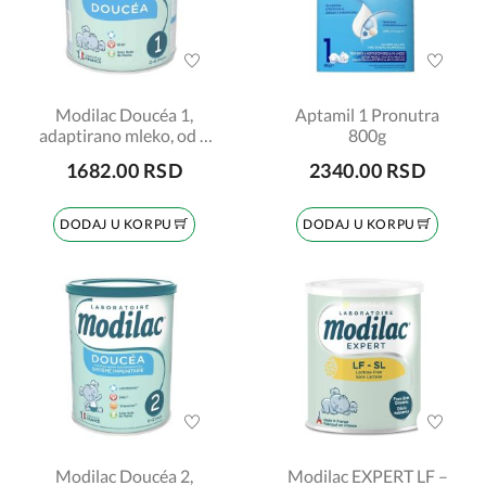
Modilac Doucéa 1,
Aptamil 1 Pronutra
adaptirano mleko, od 0
800g
do 6 meseci, 400gr
1682.00 RSD
2340.00 RSD
DODAJ U KORPU
DODAJ U KORPU
Modilac Doucéa 2,
Modilac EXPERT LF –