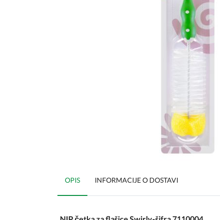
OPIS
INFORMACIJE O DOSTAVI
NIP četka za flašice Swirly-šifra 7110004