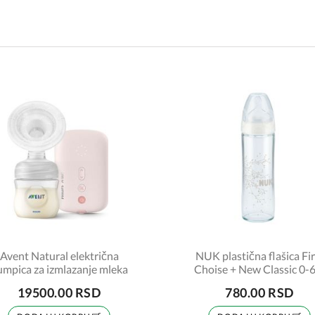
Avent Natural električna
NUK plastična flašica Fir
umpica za izmlazanje mleka
Choise + New Classic 0-
240ml
19500.00 RSD
780.00 RSD