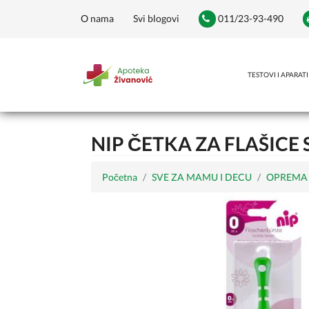
O nama
Svi blogovi
011/23-93-490
TESTOVI I APARATI
NIP ČETKA ZA FLAŠICE 
Početna
SVE ZA MAMU I DECU
OPREMA 