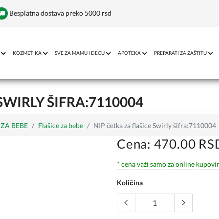
Besplatna dostava preko 5000 rsd
KOZMETIKA
SVE ZA MAMU I DECU
APOTEKA
PREPARATI ZA ZAŠTITU
SWIRLY ŠIFRA:7110004
ZA BEBE
Flašice za bebe
NIP četka za flašice Swirly šifra:7110004
Cena: 470.00 RS
* cena važi samo za online kupovi
Količina