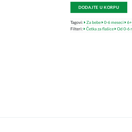
DODAJTE U KORPU
Tagovi:
Za bebe
0-6 meseci
6+
Filteri:
Četka za flašice
Od 0-6 