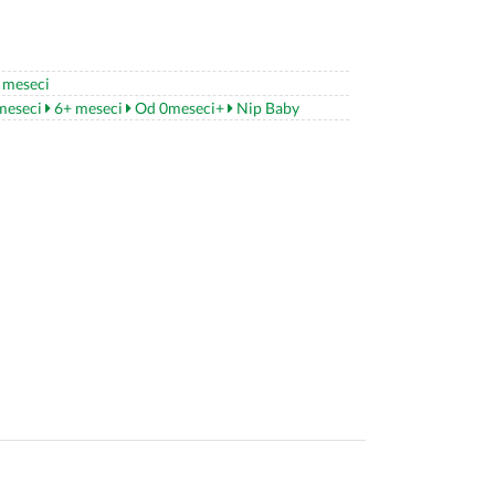
 meseci
meseci
6+ meseci
Od 0meseci+
Nip Baby