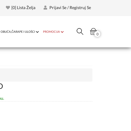
[
0
] Lista Želja
Prijavi Se / Registruj Se
OBUĆA,ČARAPE I ULOŠCI
PROMOCIJA
0
D
nu.