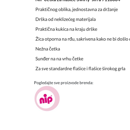
Praktičnog oblika, jednostavna za držanje
Drška od neklizećeg materijala
Praktična kukica na kraju drške
Žica otporna na rđu, sakrivena kako ne bi došlo
Nežna četka
Sunđer na na vrhu četke
Za sve standardne flašice i flašice širokog grla
Pogledajte sve proizvode brenda: