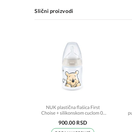
Slični proizvodi
NUK plastična flašica First
Choise + silikonskom cuclom 0-
p
6m 150ml Winnie Pooth sa
900.00 RSD
termo indikatorom