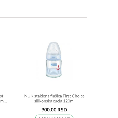
st
NUK staklena flašica First Choice
6m
silikonska cucla 120ml
900.00 RSD