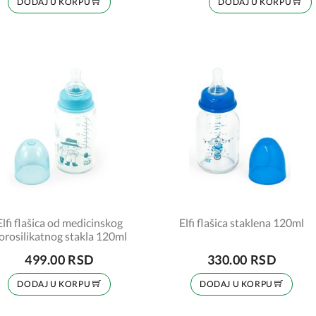
DODAJ U KORPU
DODAJ U KORPU
Elfi flašica od medicinskog
Elfi flašica staklena 120ml
orosilikatnog stakla 120ml
499.00 RSD
330.00 RSD
DODAJ U KORPU
DODAJ U KORPU