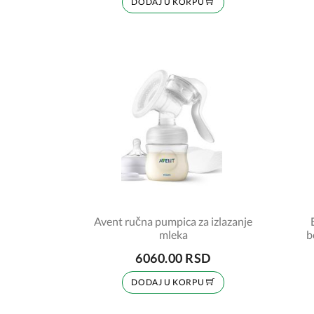
DODAJ U KORPU
Avent ručna pumpica za izlazanje
mleka
b
6060.00 RSD
DODAJ U KORPU