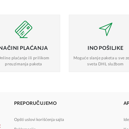
NAČINI
PLAĆANJA
INO
POŠILJKE
nline plaćanje
ili prilikom
Moguće slanje
paketa u sve z
preuzimanja paketa
sveta DHL službom
PREPORUČUJEMO
A
Opšti uslovi korišćenja sajta
Ide