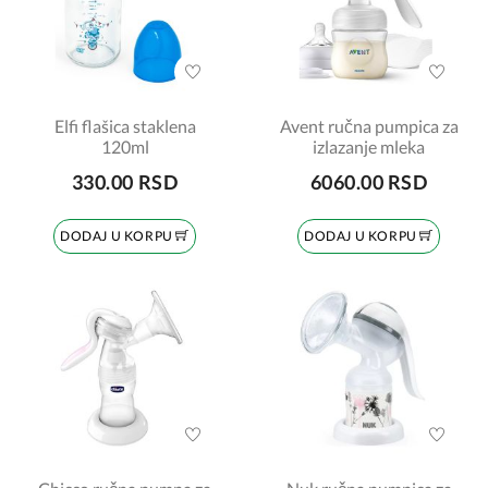
Elfi flašica staklena
Avent ručna pumpica za
120ml
izlazanje mleka
330.00 RSD
6060.00 RSD
DODAJ U KORPU
DODAJ U KORPU