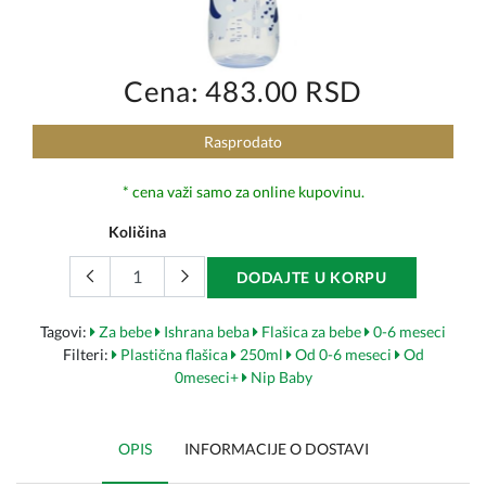
Cena: 483.00 RSD
Rasprodato
* cena važi samo za online kupovinu.
Količina
DODAJTE U KORPU
Tagovi:
Za bebe
Ishrana beba
Flašica za bebe
0-6 meseci
Filteri:
Plastična flašica
250ml
Od 0-6 meseci
Od
0meseci+
Nip Baby
OPIS
INFORMACIJE O DOSTAVI