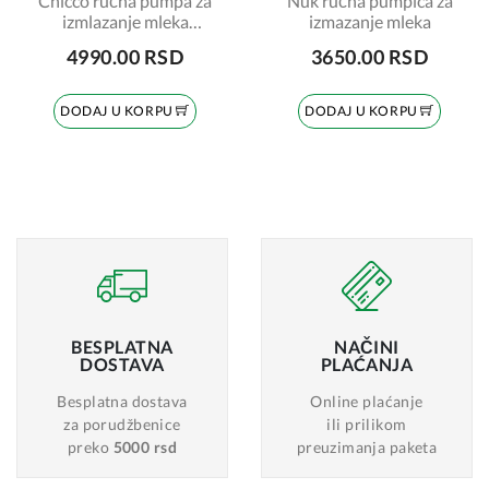
Chicco ručna pumpa za
Nuk ručna pumpica za
izmlazanje mleka
izmazanje mleka
Wellbeing
4990.00 RSD
3650.00 RSD
DODAJ U KORPU
DODAJ U KORPU
BESPLATNA
NAČINI
DOSTAVA
PLAĆANJA
Besplatna dostava
Online plaćanje
za porudžbenice
ili prilikom
preko
5000 rsd
preuzimanja paketa