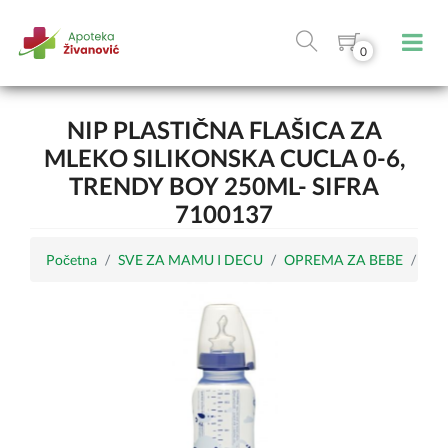
0
NIP PLASTIČNA FLAŠICA ZA
MLEKO SILIKONSKA CUCLA 0-6,
TRENDY BOY 250ML- SIFRA
7100137
Početna
SVE ZA MAMU I DECU
OPREMA ZA BEBE
Fla