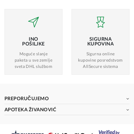
INO
SIGURNA
POŠILJKE
KUPOVINA
Moguće slanje
Sigurna online
paketa u sve zemlje
kupovine posredstvom
sveta DHL službom
AllSecure sistema
PREPORUČUJEMO
APOTEKA ŽIVANOVIĆ