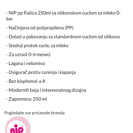
- NIP pp flašica 250ml sa silikonskom cuclom za mleko 0-
6m
- Načinjena od polipropilena (PP)
- Dolazi u pakovanju sa standardnom cuclom od silikona
- Srednji protok cucle, za mleko
- Za uzrast 0-6 meseci
- Lagana i nelomiva
- Osigurač protiv curenja i kapanja
- Bez bisphenol-a A
- Modernih boja i interesnatnog dizajna
- Zapremina: 250 ml
Pogledajte sve proizvode brenda: