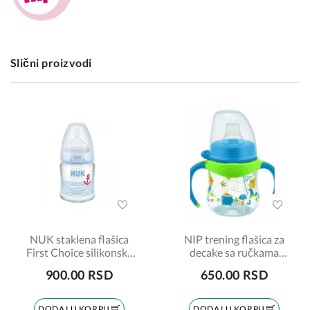
Slični proizvodi
NUK staklena flašica
NIP trening flašica za
First Choice silikonska
decake sa ručkama
cucla 120ml
150ml sa silikonskim
900.00 RSD
650.00 RSD
piskom za 6+
sifra:0190073
DODAJ U KORPU
DODAJ U KORPU