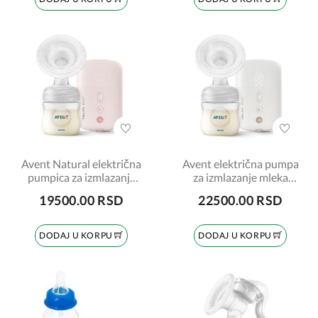
Avent Natural električna
Avent električna pumpa
pumpica za izmlazanje
za izmlazanje mleka
mleka
PUNJIVA
19500.00 RSD
22500.00 RSD
DODAJ U KORPU
DODAJ U KORPU