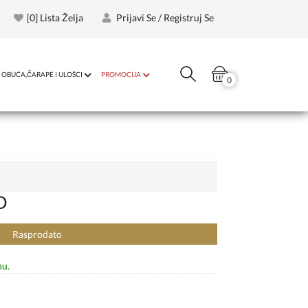
[
0
] Lista Želja
Prijavi Se / Registruj Se
OBUĆA,ČARAPE I ULOŠCI
PROMOCIJA
0
D
Rasprodato
nu.