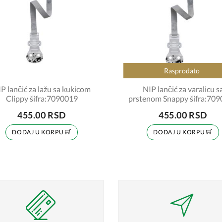
Rasprodato
P lančić za lažu sa kukicom
NIP lančić za varalicu s
Clippy šifra:7090019
prstenom Snappy šifra:70
455.00 RSD
455.00 RSD
DODAJ U KORPU
DODAJ U KORPU