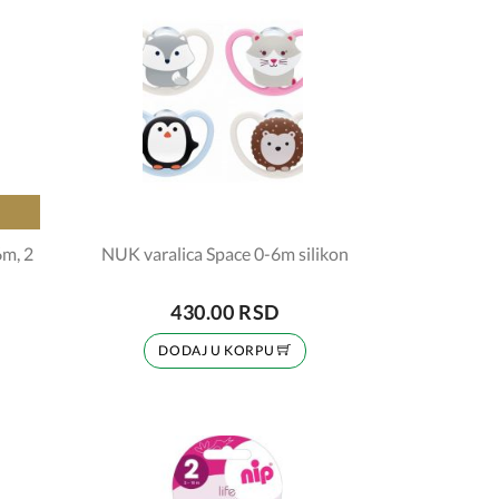
6m, 2
NUK varalica Space 0-6m silikon
430.00 RSD
DODAJ U KORPU