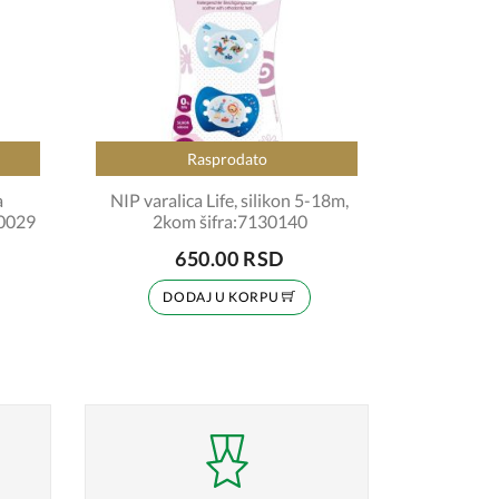
Rasprodato
a
NIP varalica Life, silikon 5-18m,
90029
2kom šifra:7130140
650.00 RSD
DODAJ U KORPU