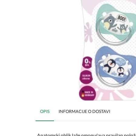
OPIS
INFORMACIJE O DOSTAVI
Anatomski oblik laže omogućava pravilan položa