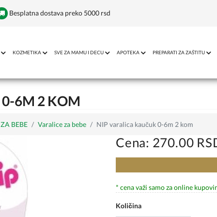
Besplatna dostava preko 5000 rsd
KOZMETIKA
SVE ZA MAMU I DECU
APOTEKA
PREPARATI ZA ZAŠTITU
 0-6M 2 KOM
ZA BEBE
Varalice za bebe
NIP varalica kaučuk 0-6m 2 kom
Cena: 270.00 RS
* cena važi samo za online kupovi
Količina