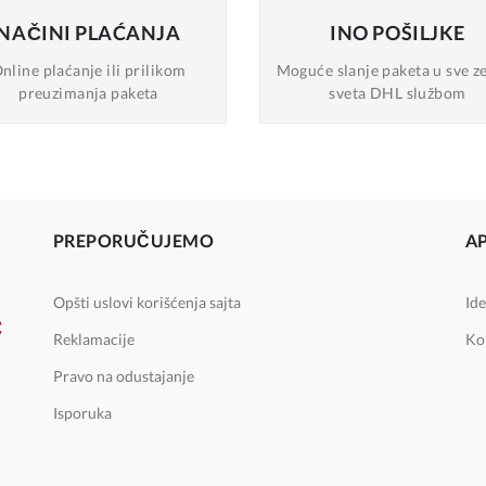
NAČINI
PLAĆANJA
INO
POŠILJKE
nline plaćanje
ili prilikom
Moguće slanje
paketa u sve z
preuzimanja paketa
sveta DHL službom
PREPORUČUJEMO
A
Opšti uslovi korišćenja sajta
Ide
Reklamacije
Ko
Pravo na odustajanje
Isporuka