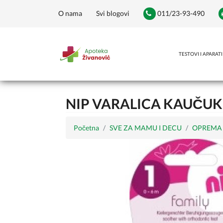
O nama
Svi blogovi
011/23-93-490
TESTOVI I APARATI
NIP VARALICA KAUČUK
Početna
SVE ZA MAMU I DECU
OPREMA 