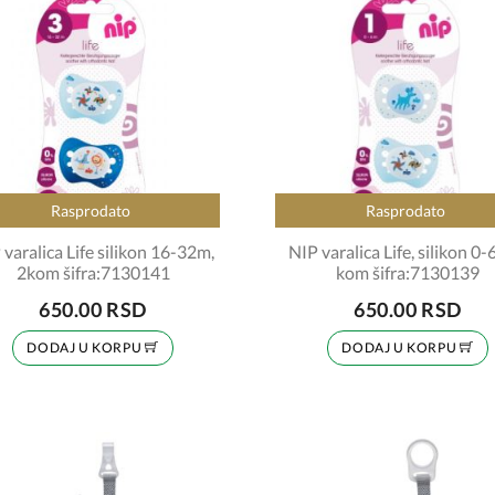
Rasprodato
Rasprodato
 varalica Life silikon 16-32m,
NIP varalica Life, silikon 0-
2kom šifra:7130141
kom šifra:7130139
650.00 RSD
650.00 RSD
DODAJ U KORPU
DODAJ U KORPU