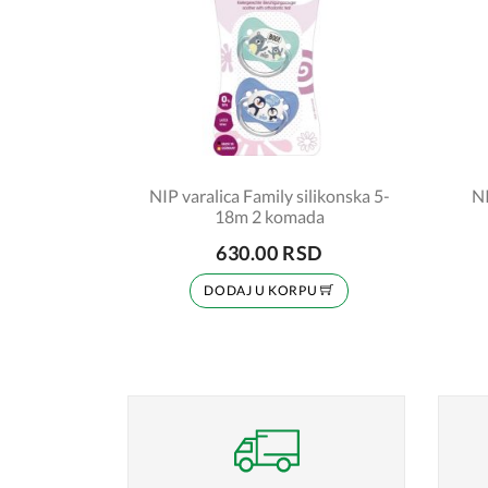
NIP varalica Family silikonska 5-
NI
18m 2 komada
630.00 RSD
DODAJ U KORPU