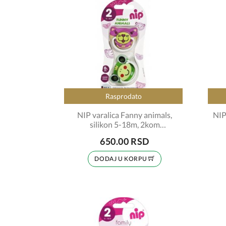
Rasprodato
NIP varalica Fanny animals,
NIP
silikon 5-18m, 2kom
šifra:4100099
650.00 RSD
DODAJ U KORPU