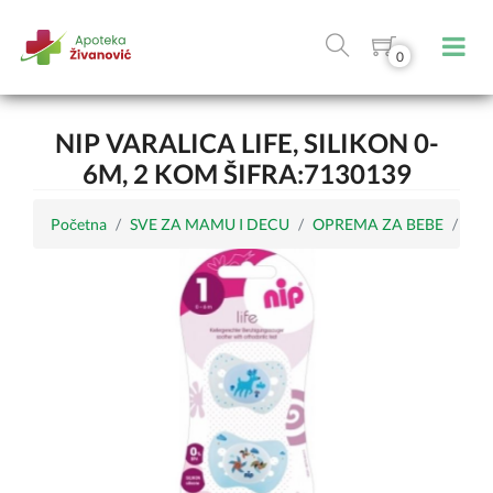
0
NIP VARALICA LIFE, SILIKON 0-
6M, 2 KOM ŠIFRA:7130139
Početna
SVE ZA MAMU I DECU
OPREMA ZA BEBE
Var