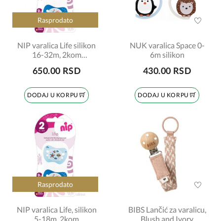
Rasprodato
NIP varalica Life silikon
NUK varalica Space 0-
16-32m, 2kom
6m silikon
šifra:7130141
650.00 RSD
430.00 RSD
DODAJ U KORPU
DODAJ U KORPU
Rasprodato
NIP varalica Life, silikon
BIBS Lančić za varalicu,
5-18m, 2kom
Blush and Ivory