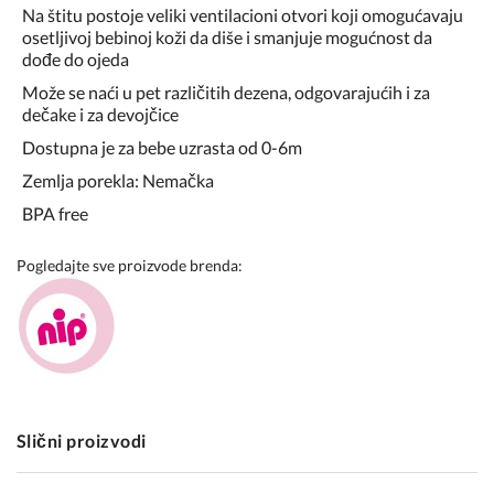
Na štitu postoje veliki ventilacioni otvori koji omogućavaju
osetljivoj bebinoj koži da diše i smanjuje mogućnost da
dođe do ojeda
Može se naći u pet različitih dezena, odgovarajućih i za
dečake i za devojčice
Dostupna je za bebe uzrasta od 0-6m
Zemlja porekla: Nemačka
BPA free
Pogledajte sve proizvode brenda:
Slični proizvodi