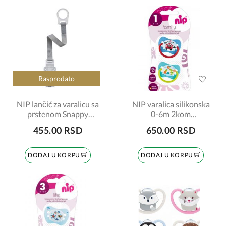
Rasprodato
NIP lančić za varalicu sa
NIP varalica silikonska
prstenom Snappy
0-6m 2kom
šifra:7090029
šifra:7070083
455.00 RSD
650.00 RSD
DODAJ U KORPU
DODAJ U KORPU