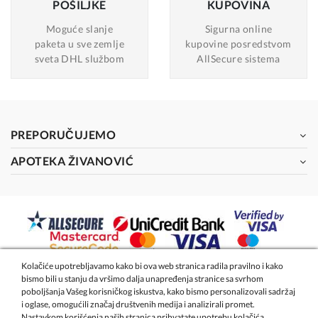
POŠILJKE
KUPOVINA
Moguće slanje
Sigurna online
paketa u sve zemlje
kupovine posredstvom
sveta DHL službom
AllSecure sistema
PREPORUČUJEMO
APOTEKA ŽIVANOVIĆ
Kolačiće upotrebljavamo kako bi ova web stranica radila pravilno i kako
bismo bili u stanju da vršimo dalja unapređenja stranice sa svrhom
2026 - Apoteka Magistra Živanović
poboljšanja Vašeg korisničkog iskustva, kako bismo personalizovali sadržaj
i oglase, omogućili značaj društvenih medija i analizirali promet.
Nastavkom korišćenja naših stranica prihvatate upotrebu kolačića.