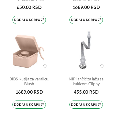
šifra:7130140
650.00 RSD
1689.00 RSD
DODAJ U KORPU
DODAJ U KORPU
BIBS Kutija za varalicu,
NIP lančić za lažu sa
Blush
kukicom Clippy
šifra:7090019
1689.00 RSD
455.00 RSD
DODAJ U KORPU
DODAJ U KORPU