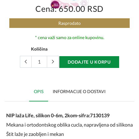
Cena: 650.00 RSD
Rasprodato
* cena važi samo za online kupovinu.
Količina
DODAJTE U KORPU
OPIS
INFORMACIJE O DOSTAVI
NIP laža Life, silikon 0-6m, 2kom-sifra:7130139
Mekana i ortodontskog oblika cucla, napravljena od silikona
Štit laže je zaobljen i mekan