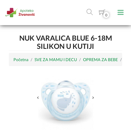
0
NUK VARALICA BLUE 6-18M
SILIKON U KUTIJI
Početna
SVE ZA MAMU I DECU
OPREMA ZA BEBE
Var