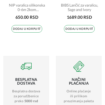
NIP varalica silikonska
BIBS Lančić za varalicu,
0-6m 2kom
Sage and Ivory
šifra:7070083
650.00 RSD
1689.00 RSD
DODAJ U KORPU
DODAJ U KORPU
BESPLATNA
NAČINI
DOSTAVA
PLAĆANJA
Besplatna dostava
Online plaćanje
za porudžbenice
ili prilikom
preko
5000 rsd
preuzimanja paketa