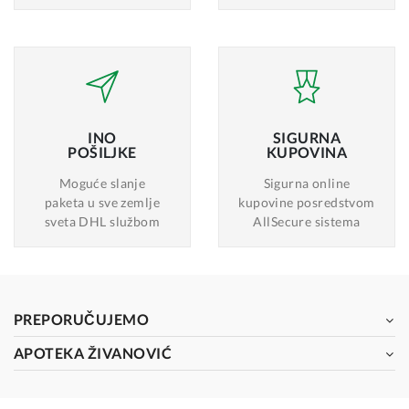
INO
SIGURNA
POŠILJKE
KUPOVINA
Moguće slanje
Sigurna online
paketa u sve zemlje
kupovine posredstvom
sveta DHL službom
AllSecure sistema
PREPORUČUJEMO
APOTEKA ŽIVANOVIĆ