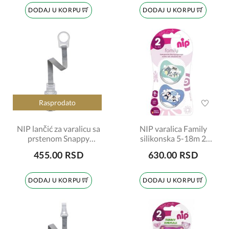
DODAJ U KORPU
DODAJ U KORPU
Rasprodato
NIP lančić za varalicu sa
NIP varalica Family
prstenom Snappy
silikonska 5-18m 2
šifra:7090029
komada
455.00 RSD
630.00 RSD
DODAJ U KORPU
DODAJ U KORPU