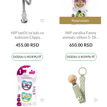
Rasprodato
NIP lančić za lažu sa
NIP varalica Fanny
kukicom Clippy
animals, silikon 5-18m,
šifra:7090019
2kom šifra:4100099
455.00 RSD
650.00 RSD
DODAJ U KORPU
DODAJ U KORPU