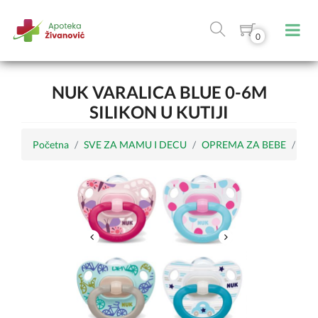
0
NUK VARALICA BLUE 0-6M
SILIKON U KUTIJI
Početna
SVE ZA MAMU I DECU
OPREMA ZA BEBE
Var