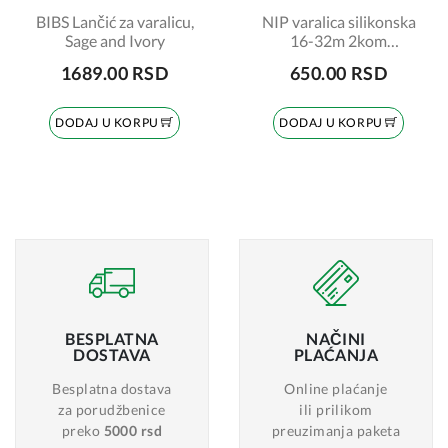
BIBS Lančić za varalicu,
NIP varalica silikonska
Sage and Ivory
16-32m 2kom
šifra:7070085
1689.00 RSD
650.00 RSD
DODAJ U KORPU
DODAJ U KORPU
BESPLATNA
NAČINI
DOSTAVA
PLAĆANJA
Besplatna dostava
Online plaćanje
za porudžbenice
ili prilikom
preko
5000 rsd
preuzimanja paketa