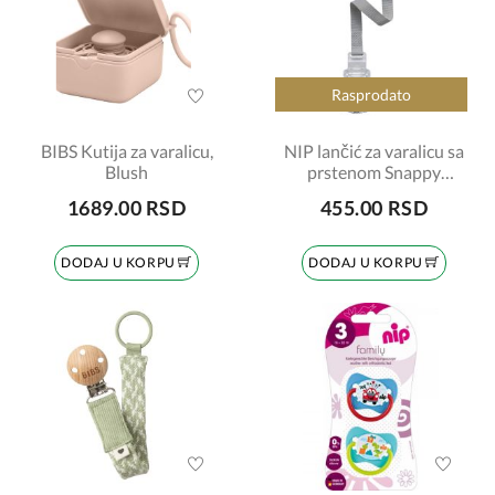
Rasprodato
BIBS Kutija za varalicu,
NIP lančić za varalicu sa
Blush
prstenom Snappy
šifra:7090029
1689.00 RSD
455.00 RSD
DODAJ U KORPU
DODAJ U KORPU