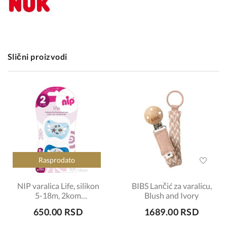
Slični proizvodi
Rasprodato
NIP varalica Life, silikon
BIBS Lančić za varalicu,
5-18m, 2kom
Blush and Ivory
šifra:7130140
650.00 RSD
1689.00 RSD