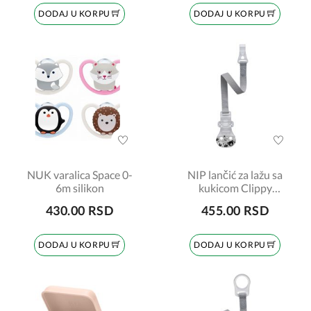
DODAJ U KORPU
DODAJ U KORPU
NUK varalica Space 0-
NIP lančić za lažu sa
6m silikon
kukicom Clippy
šifra:7090019
430.00 RSD
455.00 RSD
DODAJ U KORPU
DODAJ U KORPU