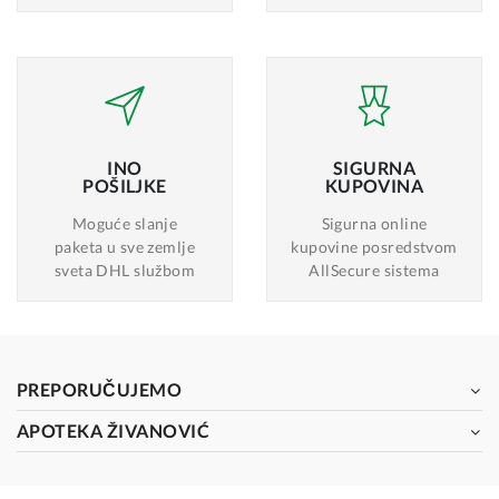
INO
SIGURNA
POŠILJKE
KUPOVINA
Moguće slanje
Sigurna online
paketa u sve zemlje
kupovine posredstvom
sveta DHL službom
AllSecure sistema
PREPORUČUJEMO
APOTEKA ŽIVANOVIĆ