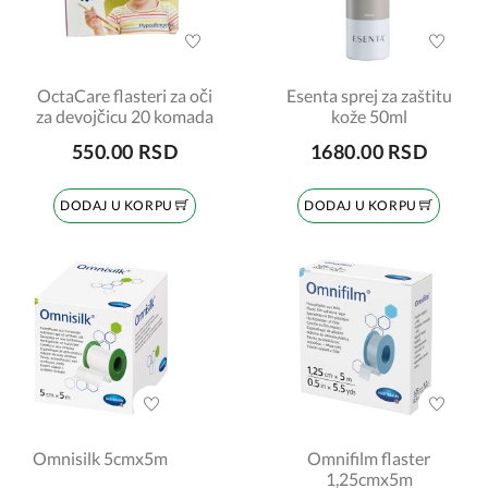
OctaCare flasteri za oči
Esenta sprej za zaštitu
za devojčicu 20 komada
kože 50ml
550.00 RSD
1680.00 RSD
DODAJ U KORPU
DODAJ U KORPU
Omnisilk 5cmx5m
Omnifilm flaster
1,25cmx5m