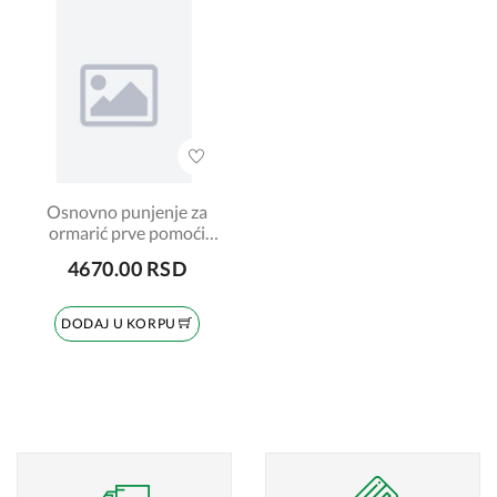
Osnovno punjenje za
ormarić prve pomoći
TS1 Galenika
4670.00 RSD
DODAJ U KORPU