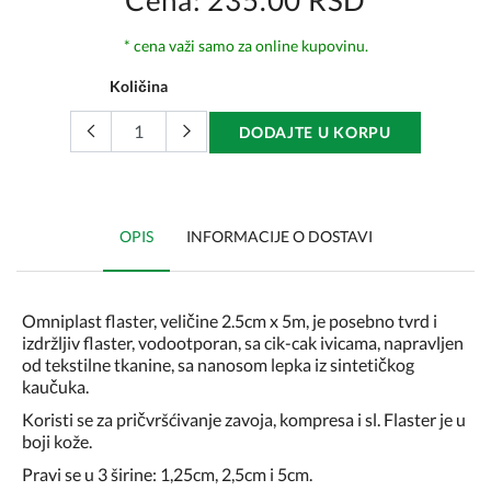
Cena: 235.00 RSD
* cena važi samo za online kupovinu.
Količina
DODAJTE U KORPU
OPIS
INFORMACIJE O DOSTAVI
Omniplast flaster, veličine 2.5cm x 5m, je posebno tvrd i
izdržljiv flaster, vodootporan, sa cik-cak ivicama, napravljen
od tekstilne tkanine, sa nanosom lepka iz sintetičkog
kaučuka.
Koristi se za pričvršćivanje zavoja, kompresa i sl. Flaster je u
boji kože.
Pravi se u 3 širine: 1,25cm, 2,5cm i 5cm.