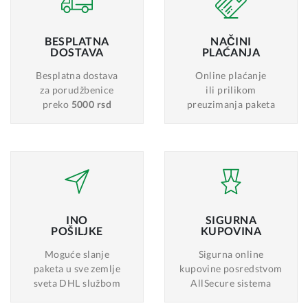
BESPLATNA
NAČINI
DOSTAVA
PLAĆANJA
Besplatna dostava
Online plaćanje
za porudžbenice
ili prilikom
preko
5000 rsd
preuzimanja paketa
INO
SIGURNA
POŠILJKE
KUPOVINA
Moguće slanje
Sigurna online
paketa u sve zemlje
kupovine posredstvom
sveta DHL službom
AllSecure sistema