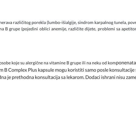
erava različitog porekla (lumbo-išialgije, sindrom karpalnog tunela, povr
B grupe (pojedini oblici anemije, različite dijete, problemi sa apeti
ponenata 
sobe koje su alergične na vitamine B grupe ili na neku od kom
um B Complex Plus kapsule mogu koristiti samo posle konsultacije
na je prethodna konsultacija sa lekarom. Dodaci ishrani nisu zam