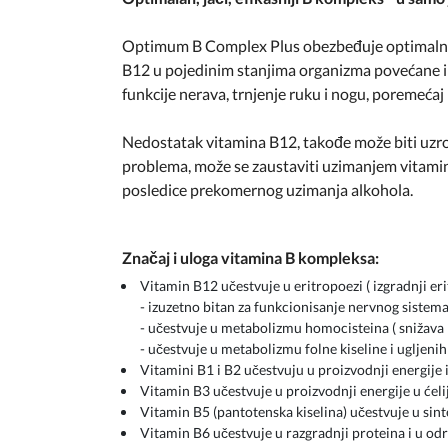
Optimum B Complex Plus obezbeđuje optimalne d
B12 u pojedinim stanjima organizma povećane i 
funkcije nerava, trnjenje ruku i nogu, poremećaj 
Nedostatak vitamina B12, takođe može biti uzrok 
problema, može se zaustaviti uzimanjem vitamin
posledice prekomernog uzimanja alkohola.
Značaj i uloga vitamina B kompleksa:
Vitamin B12 učestvuje u eritropoezi ( izgradnji eri
- izuzetno bitan za funkcionisanje nervnog sistem
- učestvuje u metabolizmu homocisteina ( snižava 
- učestvuje u metabolizmu folne kiseline i ugljenih
Vitamini B1 i B2 učestvuju u proizvodnji energije i
Vitamin B3 učestvuje u proizvodnji energije u ćeli
Vitamin B5 (pantotenska kiselina) učestvuje u si
Vitamin B6 učestvuje u razgradnji proteina i u od