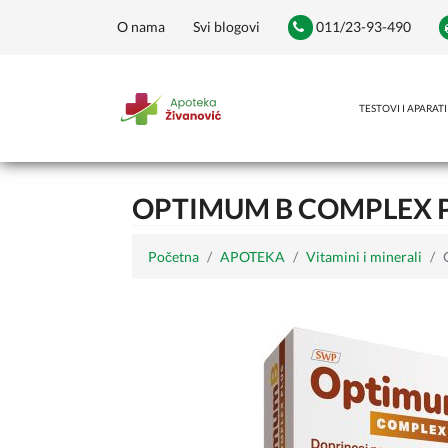
O nama
Svi blogovi
011/23-93-490
TESTOVI I APARATI
OPTIMUM B COMPLEX P
Početna
APOTEKA
Vitamini i minerali