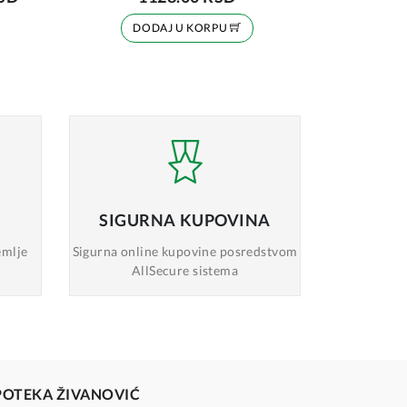
DODAJ U KORPU
SIGURNA
KUPOVINA
emlje
Sigurna online
kupovine posredstvom
AllSecure sistema
POTEKA ŽIVANOVIĆ