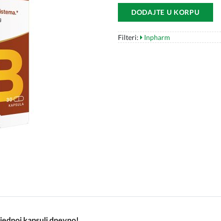
DODAJTE U KORPU
Filteri:
Inpharm
o jednoj kapsuli dnevno!