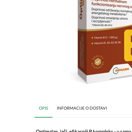
OPIS
INFORMACIJE O DOSTAVI
Optimalan, jači, efikasniji B kompleks - u sam