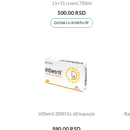
11+11 crveni 750ml
500.00 RSD
DODAJ U KORPU
ViDetril 2000 IU, 60 kapsula
Ra
980.00 RSD