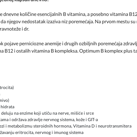
nevne količine esencijalnih B vitamina, a posebno vitamina B12
da njegov nedostatak izaziva niz poremećaja. Na prvom mestu su r
ravnoteže i dr.
pojave perniciozne anemije i drugih ozbiljnih poremećaja zdravlja. 
a B12 i ostalih vitamina B kompleksa. Optimum B komplex plus tak
trocita)
a
nivo)
 hidrata
 deluju na enzime koji utiču na nerve, mišiće i srce
jama i održava zdravlje nervnog sistema, kože i GIT-a
ntezi i metabolizmu steroidnih hormona, Vitamina D i neurotransmitera
ržavanju eritrocita, nervnog i imunog sistema