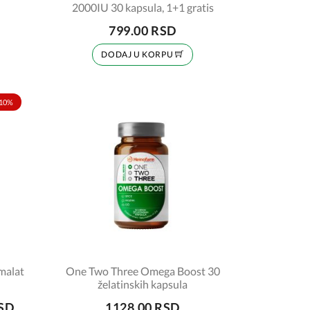
2000IU 30 kapsula, 1+1 gratis
799.00 RSD
DODAJ U KORPU
10%
malat
One Two Three Omega Boost 30
želatinskih kapsula
RSD
1128.00 RSD