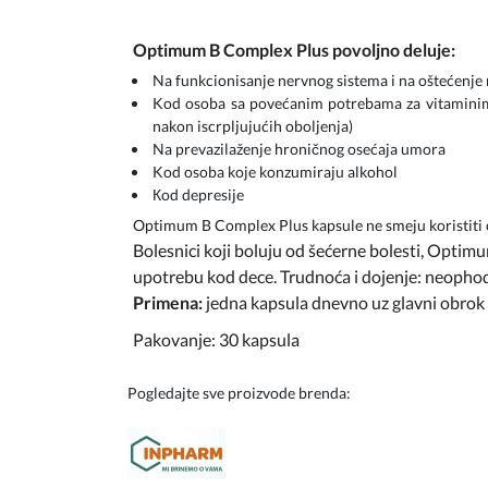
Optimum B Complex Plus povoljno deluje:
Na funkcionisanje nervnog sistema i na oštećenje n
Kod osoba sa povećanim potrebama za vitaminima 
nakon iscrpljujućih oboljenja)
Na prevazilaženje hroničnog osećaja umora
Kod osoba koje konzumiraju alkohol
Кod depresije
Optimum B Complex Plus kapsule ne smeju koristiti o
Bolesnici koji boluju od šećerne bolesti, Optim
upotrebu kod dece. Trudnoća i dojenje: neophod
Primena:
jedna kapsula dnevno uz glavni obrok
Pakovanje: 30 kapsula
Pogledajte sve proizvode brenda: