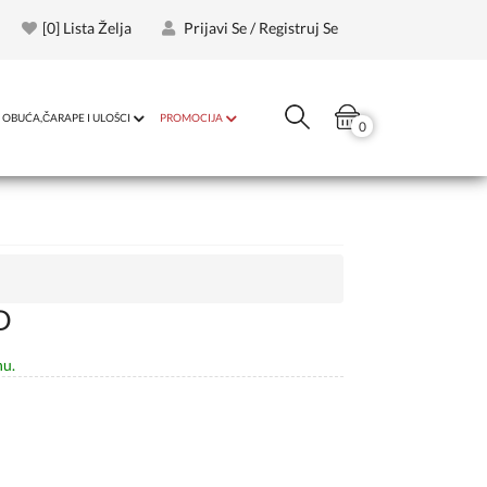
[
0
] Lista Želja
Prijavi Se / Registruj Se
OBUĆA,ČARAPE I ULOŠCI
PROMOCIJA
0
D
nu.