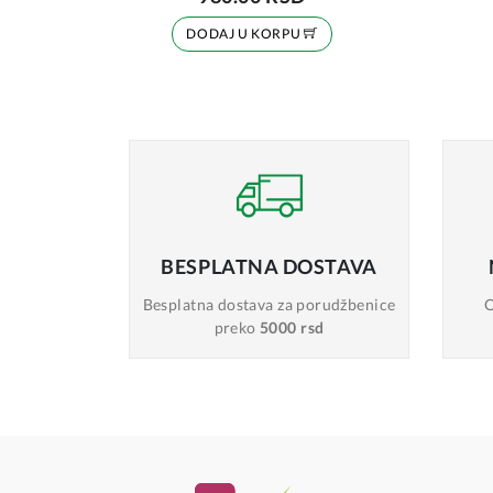
DODAJ U KORPU
BESPLATNA
DOSTAVA
Besplatna dostava
za porudžbenice
O
preko
5000 rsd