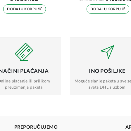
DODAJ U KORPU
DODAJ U KORPU
NAČINI
PLAĆANJA
INO
POŠILJKE
nline plaćanje
ili prilikom
Moguće slanje
paketa u sve z
preuzimanja paketa
sveta DHL službom
PREPORUČUJEMO
A