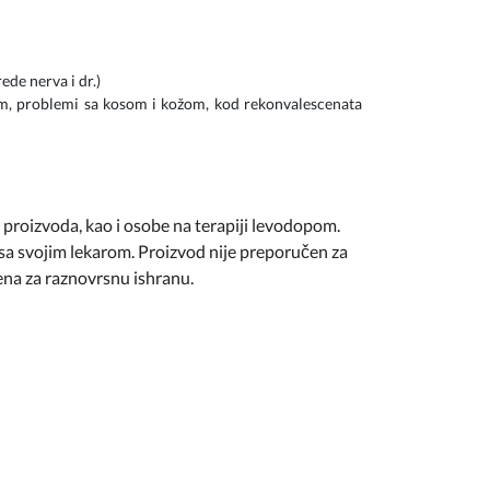
ede nerva i dr.)
tom, problemi sa kosom i kožom, kod rekonvalescenata
proizvoda, kao i osobe na terapiji levodopom.
 sa svojim lekarom. Proizvod nije preporučen za
ena za raznovrsnu ishranu.