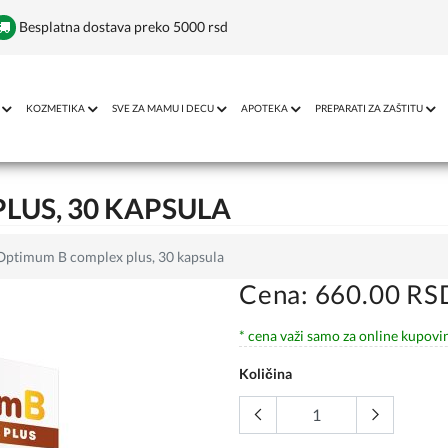
Besplatna dostava preko 5000 rsd
KOZMETIKA
SVE ZA MAMU I DECU
APOTEKA
PREPARATI ZA ZAŠTITU
LUS, 30 KAPSULA
Optimum B complex plus, 30 kapsula
Cena: 660.00 RS
* cena važi samo za online kupovi
Količina