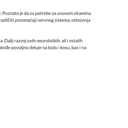
. Poznato je da su potrebe za unosom vitamina
azličiti poremećaji nervnog sistema, oštećenja
Dalji razvoj ovih neuroloških, ali i ostalih
ođe povoljno deluje na kožu i kosu, kao i na