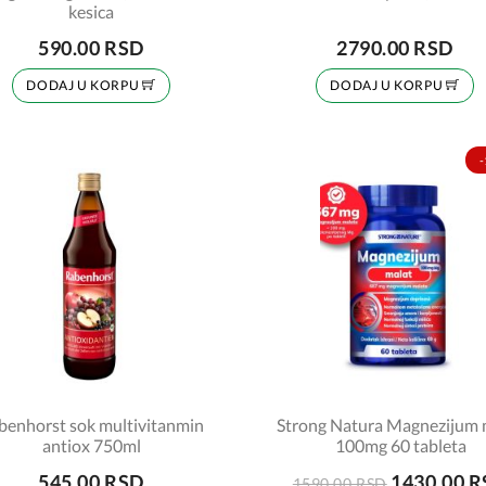
kesica
590.00 RSD
2790.00 RSD
DODAJ U KORPU
DODAJ U KORPU
-
benhorst sok multivitanmin
Strong Natura Magnezijum 
antiox 750ml
100mg 60 tableta
545.00 RSD
1430.00 
1590.00 RSD