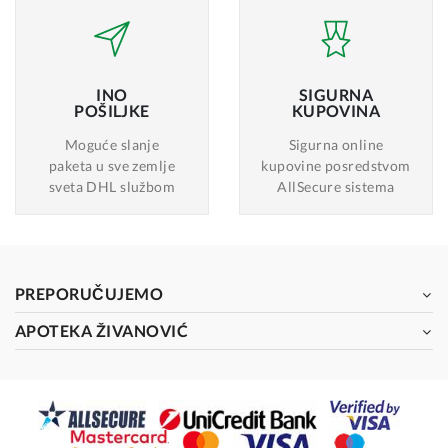
INO
SIGURNA
POŠILJKE
KUPOVINA
Moguće slanje
Sigurna online
paketa u sve zemlje
kupovine posredstvom
sveta DHL službom
AllSecure sistema
PREPORUČUJEMO
APOTEKA ŽIVANOVIĆ