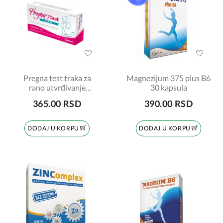
Pregna test traka za
Magnezijum 375 plus B6
rano utvrđivanje
30 kapsula
trudnoće
365.00 RSD
390.00 RSD
DODAJ U KORPU
DODAJ U KORPU