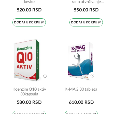
kesice
rano utvrđivanje
trudnoće
520.00 RSD
550.00 RSD
DODAJ U KORPU
DODAJ U KORPU
Koenzim Q10 aktiv
K-MAG 30 tableta
30kapsula
580.00 RSD
610.00 RSD