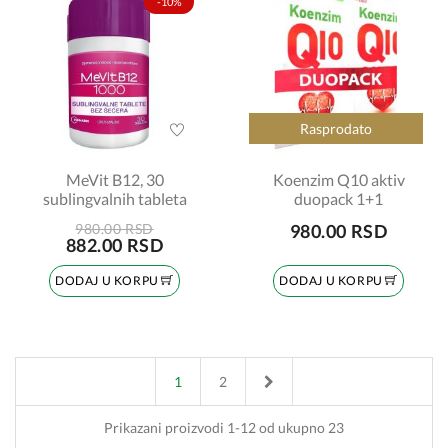
-10%
Rasprodato
MeVit B12, 30
Koenzim Q10 aktiv
sublingvalnih tableta
duopack 1+1
980.00 RSD
980.00 RSD
882.00 RSD
DODAJ U KORPU
DODAJ U KORPU
Next
1
2
Prikazani proizvodi 1-12 od ukupno 23