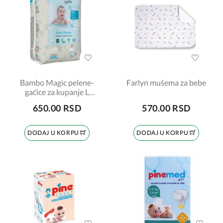
Bambo Magic pelene-
Farlyn mušema za bebe
gaćice za kupanje L
veličina 12-18kg
650.00 RSD
570.00 RSD
DODAJ U KORPU
DODAJ U KORPU