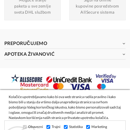
paketa u sve zemlje
kupovine posredstvom
sveta DHL službom
AllSecure sistema
PREPORUČUJEMO
APOTEKA ŽIVANOVIĆ
Kolačiće upotrebljavamo kako bi ova web stranica radila pravilno i kako
bismo bili u stanju da vršimo dalja unapređenja stranice sa svrhom
2026 - Apoteka Magistra Živanović
poboljšanja Vašeg korisničkog iskustva, kako bismo personalizovali sadržaj
i oglase, omogućili značaj društvenih medija i analizirali promet.
Nastavkom korišćenja naših stranica prihvatate upotrebu kolačića.
Izrada internet prodavnice
- Global Webmasters
Obavezni
Trajni
Statistika
Marketing