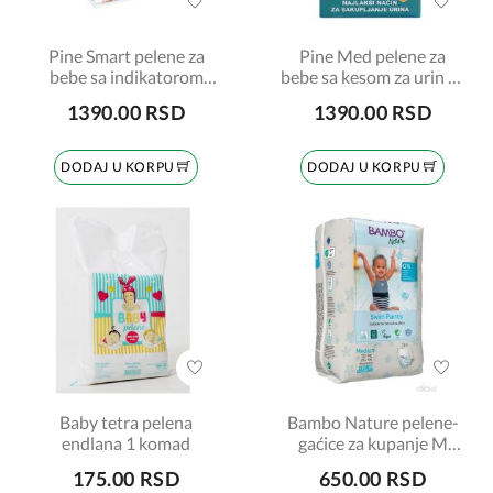
Pine Smart pelene za
Pine Med pelene za
bebe sa indikatorom
bebe sa kesom za urin 5-
nitrita 3-6kg, 2 komada
11kg, 2 komada
1390.00 RSD
1390.00 RSD
DODAJ U KORPU
DODAJ U KORPU
Baby tetra pelena
Bambo Nature pelene-
endlana 1 komad
gaćice za kupanje M
veličina 12+kg, 12
175.00 RSD
650.00 RSD
komada