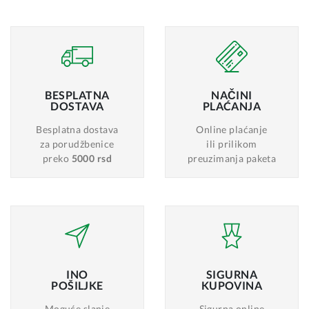
BESPLATNA
NAČINI
DOSTAVA
PLAĆANJA
Besplatna dostava
Online plaćanje
za porudžbenice
ili prilikom
preko
5000 rsd
preuzimanja paketa
INO
SIGURNA
POŠILJKE
KUPOVINA
Moguće slanje
Sigurna online