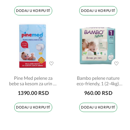
DODAJ U KORPU
DODAJ U KORPU
Pine Med pelene za
Bambo pelene nature
bebe sa kesom za urin 0-
eco-friendy, 1 (2-4kg),
5kg, 2 komada
22 komada
1390.00 RSD
960.00 RSD
DODAJ U KORPU
DODAJ U KORPU