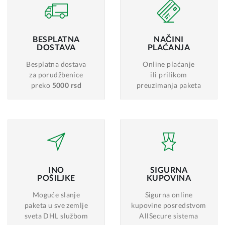
BESPLATNA
NAČINI
DOSTAVA
PLAĆANJA
Besplatna dostava
Online plaćanje
za porudžbenice
ili prilikom
preko
5000 rsd
preuzimanja paketa
INO
SIGURNA
POŠILJKE
KUPOVINA
Moguće slanje
Sigurna online
paketa u sve zemlje
kupovine posredstvom
sveta DHL službom
AllSecure sistema