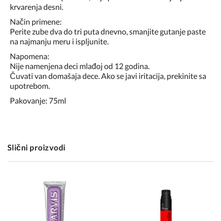
krvarenja desni.
Način primene:
Perite zube dva do tri puta dnevno, smanjite gutanje paste
na najmanju meru i ispljunite.
Napomena:
Nije namenjena deci mlađoj od 12 godina.
Čuvati van domašaja dece. Ako se javi iritacija, prekinite sa
upotrebom.
Pakovanje: 75ml
Slični proizvodi