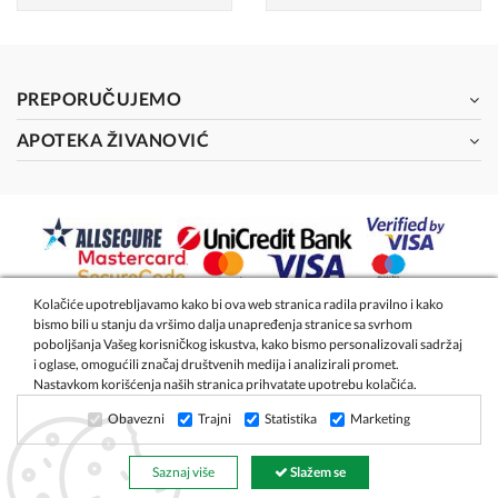
PREPORUČUJEMO
APOTEKA ŽIVANOVIĆ
Kolačiće upotrebljavamo kako bi ova web stranica radila pravilno i kako
bismo bili u stanju da vršimo dalja unapređenja stranice sa svrhom
2026 - Apoteka Magistra Živanović
poboljšanja Vašeg korisničkog iskustva, kako bismo personalizovali sadržaj
i oglase, omogućili značaj društvenih medija i analizirali promet.
Nastavkom korišćenja naših stranica prihvatate upotrebu kolačića.
Izrada internet prodavnice
- Global Webmasters
Obavezni
Trajni
Statistika
Marketing
Saznaj više
Slažem se