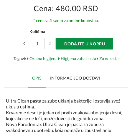
Cena: 480.00 RSD
* cena važi samo za online kupovinu.
Količina
DODAJTE U KORPU
Tagovi:
Oralna higijena
Higijena zuba i usta
Za odrasle
OPIS
INFORMACIJE O DOSTAVI
Ultra Clean pasta za zube uklanja bakterije i ostavlja svež
ukus u ustima.
Krvarenje desni je jedan od prvih znakova oboljenja desni,
koje ako se ne leči, može dovesti do gubitka zuba.
Nova Parodontax Ultra Clean je pasta za zube za
svakodnevnu upotrebu, koja pomaže u zaustavljanju