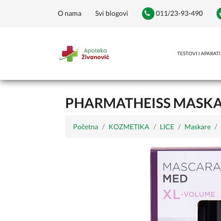
O nama
Svi blogovi
011/23-93-490
TESTOVI I APARATI
PHARMATHEISS MASKA
Početna
KOZMETIKA
LICE
Maskare