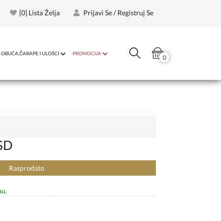
[
0
] Lista Želja
Prijavi Se / Registruj Se
OBUĆA,ČARAPE I ULOŠCI
PROMOCIJA
0
SD
Rasprodato
nu.