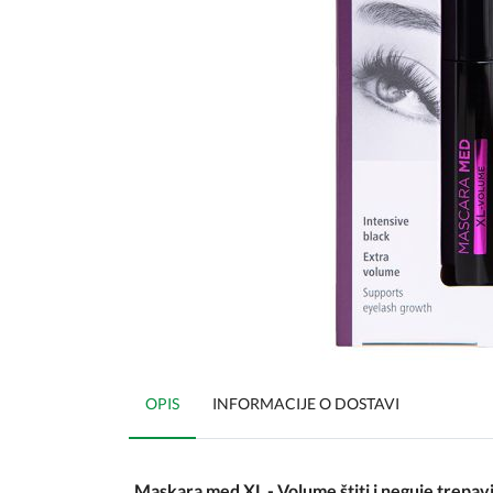
OPIS
INFORMACIJE O DOSTAVI
Maskara med XL - Volume štiti i neguje trepavic