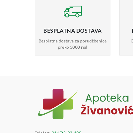
BESPLATNA
DOSTAVA
Besplatna dostava
za porudžbenice
O
preko
5000 rsd
Telefon:
011/23-93-490