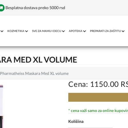
Besplatna dostava preko 5000 rsd
KOZMETIKA
SVE ZA MAMU I DECU
APOTEKA
PREPARATI ZA ZAŠTITU
RA MED XL VOLUME
Pharmatheiss Maskara Med XL volume
Cena: 1150.00 R
* cena važi samo za online kupovi
Količina