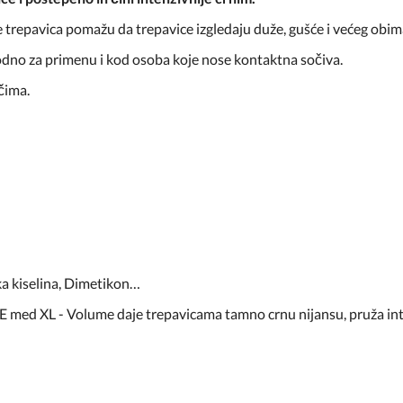
e trepavica pomažu da trepavice izgledaju duže, gušće i većeg obim
odno za primenu i kod osoba koje nose kontaktna sočiva.
čima.
ka kiselina, Dimetikon…
ed XL - Volume daje trepavicama tamno crnu nijansu, pruža inten