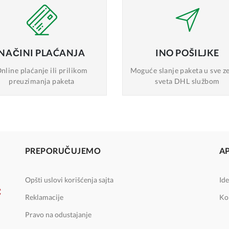
NAČINI
PLAĆANJA
INO
POŠILJKE
nline plaćanje
ili prilikom
Moguće slanje
paketa u sve z
preuzimanja paketa
sveta DHL službom
PREPORUČUJEMO
A
Opšti uslovi korišćenja sajta
Ide
Reklamacije
Ko
Pravo na odustajanje