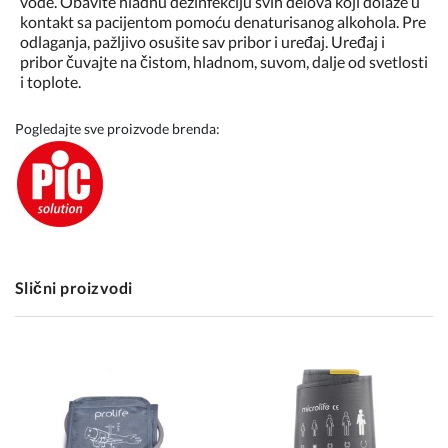
vode. Obavite hladnu dezinfekciju svih delova koji dolaze u
kontakt sa pacijentom pomoću denaturisanog alkohola. Pre
odlaganja, pažljivo osušite sav pribor i uređaj. Uređaj i
pribor čuvajte na čistom, hladnom, suvom, dalje od svetlosti
i toplote.
Pogledajte sve proizvode brenda:
Slični proizvodi