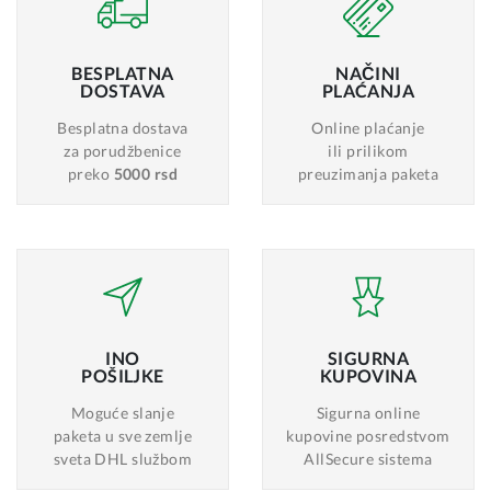
BESPLATNA
NAČINI
DOSTAVA
PLAĆANJA
Besplatna dostava
Online plaćanje
za porudžbenice
ili prilikom
preko
5000 rsd
preuzimanja paketa
INO
SIGURNA
POŠILJKE
KUPOVINA
Moguće slanje
Sigurna online
paketa u sve zemlje
kupovine posredstvom
sveta DHL službom
AllSecure sistema