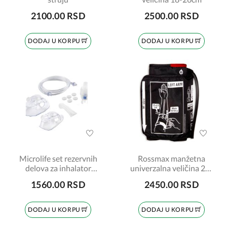
2100.00 RSD
2500.00 RSD
DODAJ U KORPU
DODAJ U KORPU
Microlife set rezervnih
Rossmax manžetna
delova za inhalator
univerzalna veličina 24-
NEB301
40cm
1560.00 RSD
2450.00 RSD
DODAJ U KORPU
DODAJ U KORPU