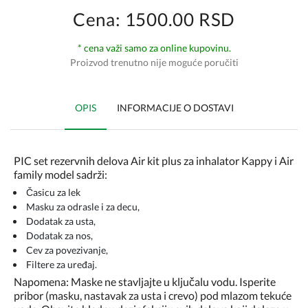
Cena: 1500.00 RSD
* cena važi samo za online kupovinu.
Proizvod trenutno nije moguće poručiti
OPIS
INFORMACIJE O DOSTAVI
PIC set rezervnih delova Air kit plus za inhalator Kappy i Air
family model sadrži:
Časicu za lek
Masku za odrasle i za decu,
Dodatak za usta,
Dodatak za nos,
Cev za povezivanje,
Filtere za uređaj.
Napomena: Maske ne stavljajte u ključalu vodu. Isperite
pribor (masku, nastavak za usta i crevo) pod mlazom tekuće