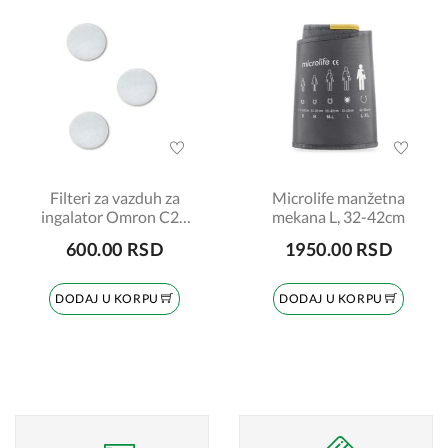
Filteri za vazduh za
Microlife manžetna
ingalator Omron C28
mekana L, 32-42cm
new
600.00 RSD
1950.00 RSD
DODAJ U KORPU
DODAJ U KORPU