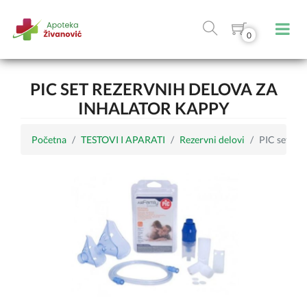
0
PIC SET REZERVNIH DELOVA ZA
INHALATOR KAPPY
Početna
TESTOVI I APARATI
Rezervni delovi
PIC set rez