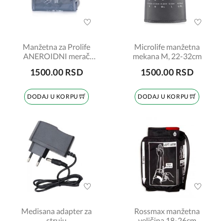
Manžetna za Prolife
Microlife manžetna
ANEROIDNI merač
mekana M, 22-32cm
pritiska XS veličina (7-
1500.00 RSD
1500.00 RSD
12cm)
DODAJ U KORPU
DODAJ U KORPU
Medisana adapter za
Rossmax manžetna
struju
veličina 18-26cm