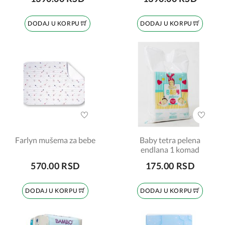
DODAJ U KORPU
DODAJ U KORPU
Farlyn mušema za bebe
Baby tetra pelena
endlana 1 komad
570.00 RSD
175.00 RSD
DODAJ U KORPU
DODAJ U KORPU