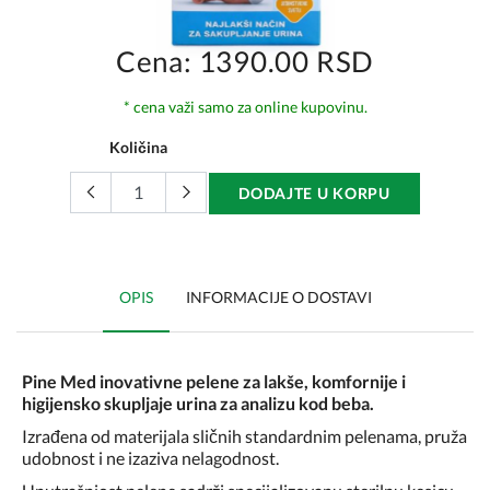
Cena: 1390.00 RSD
* cena važi samo za online kupovinu.
Količina
DODAJTE U KORPU
OPIS
INFORMACIJE O DOSTAVI
Pine Med inovativne pelene za lakše, komfornije i
higijensko skupljaje urina za analizu kod beba.
Izrađena od materijala sličnih standardnim pelenama, pruža
udobnost i ne izaziva nelagodnost.