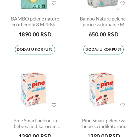
BAMBO pelene nature
Bambo Nature pelene-
eco-fiendly 3 M 4-8kg,
gaćice za kupanje M
52 komada
veličina 12+kg, 12
1890.00 RSD
650.00 RSD
komada
DODAJ U KORPU
DODAJ U KORPU
Pine Smart pelene za
Pine Smart pelene za
bebe sa indikatorom
bebe sa indikatorom
nitrita 3-6kg, 2 komada
nitrita 4-9kg, 2 komada
1390.00 RSD
1390.00 RSD