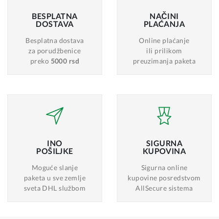
BESPLATNA
NAČINI
DOSTAVA
PLAĆANJA
Besplatna dostava
Online plaćanje
za porudžbenice
ili prilikom
preko
5000 rsd
preuzimanja paketa
INO
SIGURNA
POŠILJKE
KUPOVINA
Moguće slanje
Sigurna online
paketa u sve zemlje
kupovine posredstvom
sveta DHL službom
AllSecure sistema