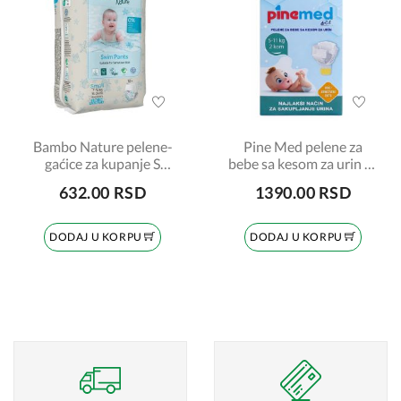
Bambo Nature pelene-
Pine Med pelene za
gaćice za kupanje S
bebe sa kesom za urin 5-
veličina 7-12kg
11kg, 2 komada
632.00 RSD
1390.00 RSD
DODAJ U KORPU
DODAJ U KORPU