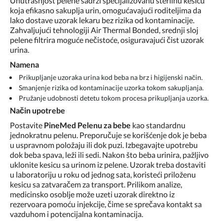
Unutrašnjost pelene sadrži specijalizovanu sterilnu kesicu
koja efikasno sakuplja urin, omogućavajući roditeljima da
lako dostave uzorak lekaru bez rizika od kontaminacije.
Zahvaljujući tehnologiji Air Thermal Bonded, srednji sloj
pelene filtrira moguće nečistoće, osiguravajući čist uzorak
urina.
Namena
Prikupljanje uzoraka urina kod beba na brz i higijenski način.
Smanjenje rizika od kontaminacije uzorka tokom sakupljanja.
Pružanje udobnosti detetu tokom procesa prikupljanja uzorka.
Način upotrebe
Postavite
PineMed Pelenu za bebe
kao standardnu
jednokratnu pelenu. Preporučuje se korišćenje dok je beba
u uspravnom položaju ili dok puzi. Izbegavajte upotrebu
dok beba spava, leži ili sedi. Nakon što beba urinira, pažljivo
uklonite kesicu sa urinom iz pelene. Uzorak treba dostaviti
u laboratoriju u roku od jednog sata, koristeći priloženu
kesicu sa zatvaračem za transport. Prilikom analize,
medicinsko osoblje može uzeti uzorak direktno iz
rezervoara pomoću injekcije, čime se sprečava kontakt sa
vazduhom i potencijalna kontaminacija.