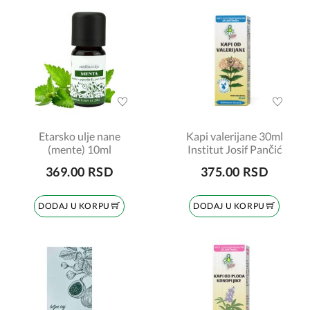
Etarsko ulje nane
Kapi valerijane 30ml
(mente) 10ml
Institut Josif Pančić
369.00 RSD
375.00 RSD
DODAJ U KORPU
DODAJ U KORPU