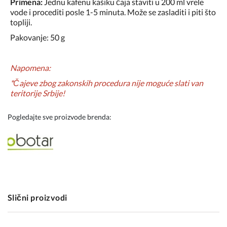
Primena:
Jednu kafenu kašiku čaja staviti u 200 ml vrele
vode i procediti posle 1-5 minuta. Može se zasladiti i piti što
topliji.
Pakovanje: 50 g
Napomena:
*Čajeve zbog zakonskih procedura nije moguće slati van
teritorije Srbije!
Pogledajte sve proizvode brenda:
Slični proizvodi