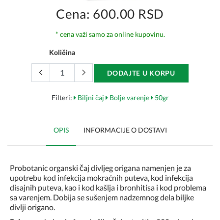
Cena: 600.00 RSD
* cena važi samo za online kupovinu.
Količina
DODAJTE U KORPU
Filteri:
Biljni čaj
Bolje varenje
50gr
OPIS
INFORMACIJE O DOSTAVI
Probotanic organski čaj divljeg origana namenjen je za
upotrebu kod infekcija mokraćnih puteva, kod infekcija
disajnih puteva, kao i kod kašlja i bronhitisa i kod problema
sa varenjem. Dobija se sušenjem nadzemnog dela biljke
divlji origano.