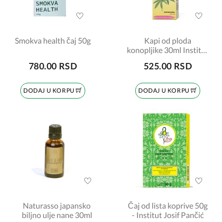
Smokva health čaj 50g
Kapi od ploda
konopljike 30ml Institut
Josif Pančić
780.00 RSD
525.00 RSD
DODAJ U KORPU
DODAJ U KORPU
Naturasso japansko
Čaj od lista koprive 50g
biljno ulje nane 30ml
- Institut Josif Pančić