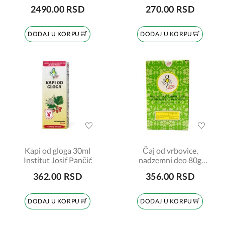
2490.00 RSD
270.00 RSD
DODAJ U KORPU
DODAJ U KORPU
Kapi od gloga 30ml
Čaj od vrbovice,
Institut Josif Pančić
nadzemni deo 80g
Institut Josif Pančić
362.00 RSD
356.00 RSD
DODAJ U KORPU
DODAJ U KORPU