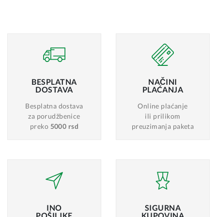
BESPLATNA
NAČINI
DOSTAVA
PLAĆANJA
Besplatna dostava
Online plaćanje
za porudžbenice
ili prilikom
preko
5000 rsd
preuzimanja paketa
INO
SIGURNA
POŠILJKE
KUPOVINA