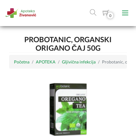
0
PROBOTANIC, ORGANSKI
ORIGANO ČAJ 50G
Početna
APOTEKA
Gljivična infekcija
Probotanic, organ