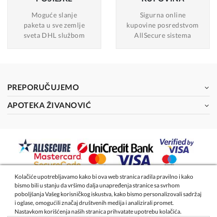
Moguće slanje
Sigurna online
paketa u sve zemlje
kupovine posredstvom
sveta DHL službom
AllSecure sistema
PREPORUČUJEMO
APOTEKA ŽIVANOVIĆ
Kolačiće upotrebljavamo kako bi ova web stranica radila pravilno i kako
bismo bili u stanju da vršimo dalja unapređenja stranice sa svrhom
2026 - Apoteka Magistra Živanović
poboljšanja Vašeg korisničkog iskustva, kako bismo personalizovali sadržaj
i oglase, omogućili značaj društvenih medija i analizirali promet.
Nastavkom korišćenja naših stranica prihvatate upotrebu kolačića.