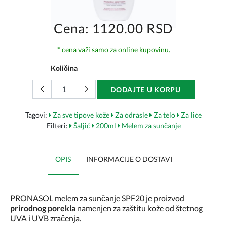
Cena: 1120.00 RSD
* cena važi samo za online kupovinu.
Količina
DODAJTE U KORPU
Tagovi:
Za sve tipove kože
Za odrasle
Za telo
Za lice
Filteri:
Šaljić
200ml
Melem za sunčanje
OPIS
INFORMACIJE O DOSTAVI
PRONASOL melem za sunčanje SPF20 je proizvod
prirodnog porekla
namenjen za zaštitu kože od štetnog
UVA i UVB zračenja.