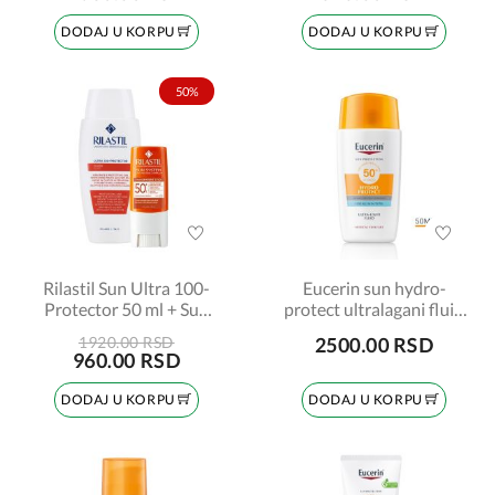
DODAJ U KORPU
DODAJ U KORPU
50%
Rilastil Sun Ultra 100-
Eucerin sun hydro-
Protector 50 ml + Sun
protect ultralagani fluid
stik SPF50 8,5 ml
za lice spf 50+, 50ml
1920.00 RSD
2500.00 RSD
PROMO
960.00 RSD
DODAJ U KORPU
DODAJ U KORPU