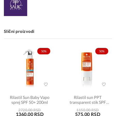
Slični proizvodi
50%
50%
Rilastil Sun Baby Vapo
Rilastil sun PPT
sprej SPF 50+ 200ml
transparent stik SPF
50+ 8,5ml
2720.00 RSD
1150.00 RSD
1360.00 RSD
575.00 RSD