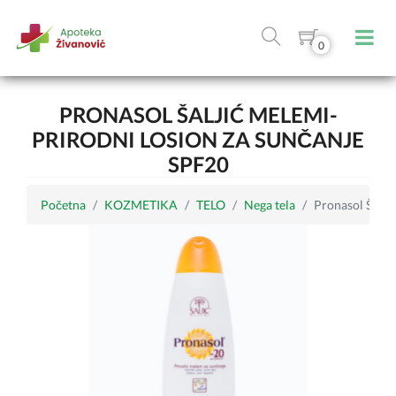
0
PRONASOL ŠALJIĆ MELEMI-
PRIRODNI LOSION ZA SUNČANJE
SPF20
Početna
KOZMETIKA
TELO
Nega tela
Pronasol Šalji