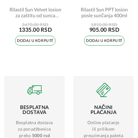
Rilastil Sun Velvet losion
Rilastil Sun PPT losion
za zaštitu od sunca
posle sunčanja 400ml
SPF30 200ml
2670.00 RSD
1810.00 RSD
1335.00 RSD
905.00 RSD
DODAJ U KORPU
DODAJ U KORPU
BESPLATNA
NAČINI
DOSTAVA
PLAĆANJA
Besplatna dostava
Online plaćanje
za porudžbenice
ili prilikom
preko
5000 rsd
preuzimanja paketa