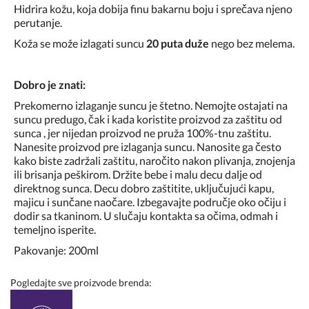
Hidrira kožu, koja dobija finu bakarnu boju i sprečava njeno
perutanje.
Koža se može izlagati suncu
20 puta duže
nego bez melema.
Dobro je znati:
Prekomerno izlaganje suncu je štetno. Nemojte ostajati na
suncu predugo, čak i kada koristite proizvod za zaštitu od
sunca , jer nijedan proizvod ne pruža 100%-tnu zaštitu.
Nanesite proizvod pre izlaganja suncu. Nanosite ga često
kako biste zadržali zaštitu, naročito nakon plivanja, znojenja
ili brisanja peškirom. Držite bebe i malu decu dalje od
direktnog sunca. Decu dobro zaštitite, uključujući kapu,
majicu i sunčane naočare. Izbegavajte područje oko očiju i
dodir sa tkaninom. U slučaju kontakta sa očima, odmah i
temeljno isperite.
Pakovanje: 200ml
Pogledajte sve proizvode brenda: