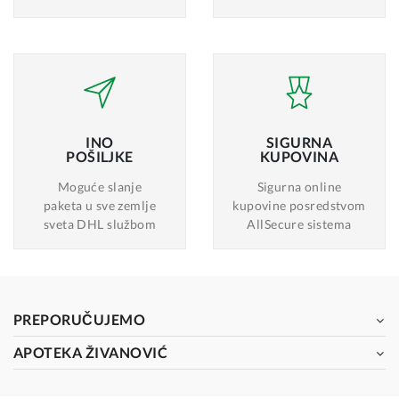
INO
SIGURNA
POŠILJKE
KUPOVINA
Moguće slanje
Sigurna online
paketa u sve zemlje
kupovine posredstvom
sveta DHL službom
AllSecure sistema
PREPORUČUJEMO
APOTEKA ŽIVANOVIĆ