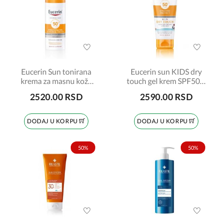
Eucerin Sun tonirana
Eucerin sun KIDS dry
krema za masnu kožu
touch gel krem SPF50+,
SPF50, tamna 87942
200ml
2520.00 RSD
2590.00 RSD
DODAJ U KORPU
DODAJ U KORPU
50%
50%