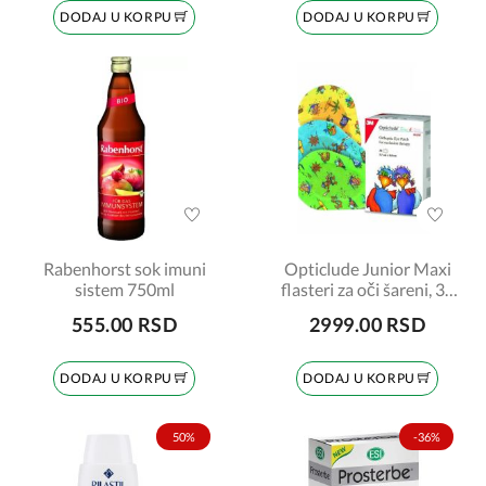
DODAJ U KORPU
DODAJ U KORPU
Rabenhorst sok imuni
Opticlude Junior Maxi
sistem 750ml
flasteri za oči šareni, 30
komada
555.00 RSD
2999.00 RSD
DODAJ U KORPU
DODAJ U KORPU
50%
-36%