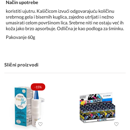
Način upotrebe
koristiti ujutru. Kašičicom izvući odgovarajuću količinu
srebrnog gela i bisernih kuglica, zajedno utrljati i nežno
umasirati celom površinom lica. Srebrne niti ne ostaju već ih
koža jako brzo apsorbuje. Odlična je kao podloga za šminku.
Pakovanje 60g
Slični proizvodi
-15%