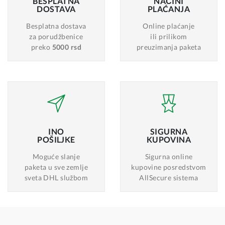
BESPLATNA
NAČINI
DOSTAVA
PLAĆANJA
Besplatna dostava
Online plaćanje
za porudžbenice
ili prilikom
preko
5000 rsd
preuzimanja paketa
INO
SIGURNA
POŠILJKE
KUPOVINA
Moguće slanje
Sigurna online
paketa u sve zemlje
kupovine posredstvom
sveta DHL službom
AllSecure sistema