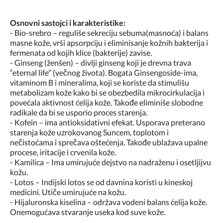
Osnovni sastojci i karakteristike:
- Bio-srebro – reguliše sekreciju sebuma(masnoća) i balans
masne kože, vrši apsorpciju i eliminisanje kožnih bakterija i
fermenata od kojih klice (bakterije) zavise.
- Ginseng (ženšen) – divlji ginseng koji je drevna trava
“eternal life” (večnog života). Bogata Ginsengoside-ima,
vitaminom B i mineralima, koji se koriste da stimulišu
metabolizam kože kako bi se obezbedila mikrocirkulacija i
povećala aktivnost ćelija kože. Takođe eliminiše slobodne
radikale da bi se usporio proces starenja.
- Kofein – ima antioksidativni efekat. Usporava preterano
starenja kože uzrokovanog Suncem, toplotom i
nečistoćama i sprečava oštećenja. Takođe ublažava upalne
procese, iritacije i crvenila kože.
- Kamilica – Ima umirujuće dejstvo na nadraženu i osetljijvu
kožu.
- Lotos – Indijski lotos se od davnina koristi u kineskoj
medicini. Utiče umirujuće na kožu.
- Hijaluronska kiselina – održava vodeni balans ćelija kože.
Onemogućava stvaranje useka kod suve kože.