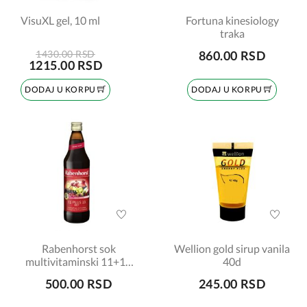
VisuXL gel, 10 ml
Fortuna kinesiology
traka
1430.00 RSD
860.00 RSD
1215.00 RSD
DODAJ U KORPU
DODAJ U KORPU
Rabenhorst sok
Wellion gold sirup vanila
multivitaminski 11+11
40d
crveni 750ml
500.00 RSD
245.00 RSD