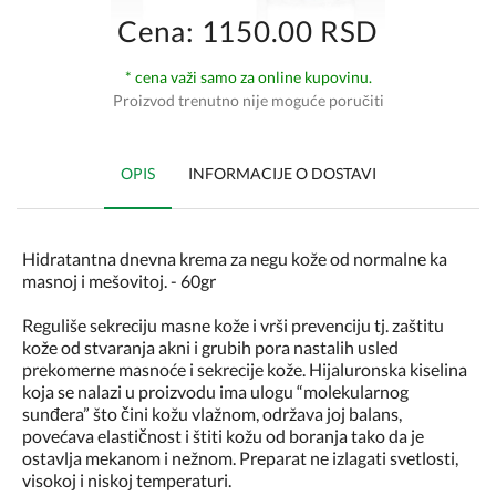
Cena: 1150.00 RSD
* cena važi samo za online kupovinu.
Proizvod trenutno nije moguće poručiti
OPIS
INFORMACIJE O DOSTAVI
Hidratantna dnevna krema za negu kože od normalne ka
masnoj i mešovitoj. - 60gr
Reguliše sekreciju masne kože i vrši prevenciju tj. zaštitu
kože od stvaranja akni i grubih pora nastalih usled
prekomerne masnoće i sekrecije kože. Hijaluronska kiselina
koja se nalazi u proizvodu ima ulogu “molekularnog
sunđera” što čini kožu vlažnom, održava joj balans,
povećava elastičnost i štiti kožu od boranja tako da je
ostavlja mekanom i nežnom. Preparat ne izlagati svetlosti,
visokoj i niskoj temperaturi.