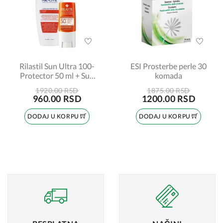
Rilastil Sun Ultra 100-
ESI Prosterbe perle 30
Protector 50 ml + Sun
komada
stik SPF50 8,5 ml
1920.00 RSD
1875.00 RSD
PROMO
960.00 RSD
1200.00 RSD
DODAJ U KORPU
DODAJ U KORPU