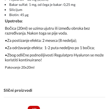
Bakar sulfat: 1 mg, od čega je bakar: 0,25 mg
Silicijum
Biotin: 45 μg
Upotreba:
Bočica (20ml) se uzima ujutru ili između obroka bez
razređivanja. Nakon toga se pije voda.
•Za postizanje efekta: 2 meseca (8 nedelja);
•Za održavanje efekta: 1-2 puta nedeljno po 1 bočica;
•Zbog odlične podnošljivosti Regulatpro Hyaluron se može
koristiti kontinuirano!
Pakovanje 20x20ml
Slični proizvodi
-10%