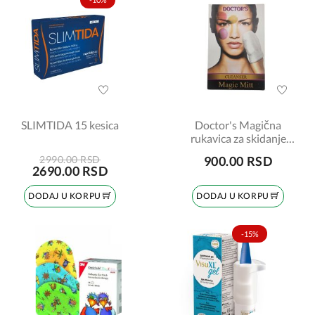
SLIMTIDA 15 kesica
Doctor's Magična
rukavica za skidanje
šminke, 1 komad
2990.00 RSD
900.00 RSD
2690.00 RSD
DODAJ U KORPU
DODAJ U KORPU
-15%