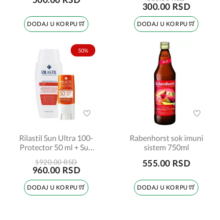
300.00 RSD
DODAJ U KORPU
DODAJ U KORPU
50%
Rilastil Sun Ultra 100-
Rabenhorst sok imuni
Protector 50 ml + Sun
sistem 750ml
stik SPF50 8,5 ml
1920.00 RSD
555.00 RSD
PROMO
960.00 RSD
DODAJ U KORPU
DODAJ U KORPU