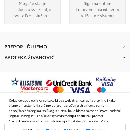
Moguće slanje
Sigurna online
paketa u sve zemlje
kupovine posredstvom
sveta DHL službom
AllSecure sistema
PREPORUČUJEMO
APOTEKA ŽIVANOVIĆ
Kolačiće upotrebljavamo kako bi ova web stranica radila pravilno i kako
bismo bili u stanju da vršimo dalja unapređenja stranice sa svrhom
2026 - Apoteka Magistra Živanović
poboljšanja Vašeg korisničkog iskustva, kako bismo personalizovali sadržaj
i oglase, omogućili značaj društvenih medija i analizirali promet.
Nastavkom korišćenja naših stranica prihvatate upotrebu kolačića.
Izrada internet prodavnice
- Global Webmasters