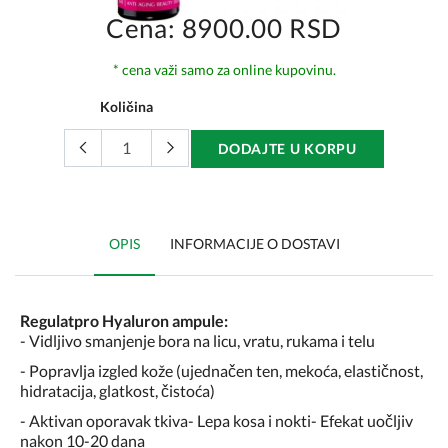
Cena: 8900.00 RSD
* cena važi samo za online kupovinu.
Količina
DODAJTE U KORPU
OPIS
INFORMACIJE O DOSTAVI
Regulatpro Hyaluron ampule:
- Vidljivo smanjenje bora na licu, vratu, rukama i telu
- Popravlja izgled kože (ujednačen ten, mekoća, elastičnost,
hidratacija, glatkost, čistoća)
- Aktivan oporavak tkiva- Lepa kosa i nokti- Efekat uočljiv
nakon 10-20 dana