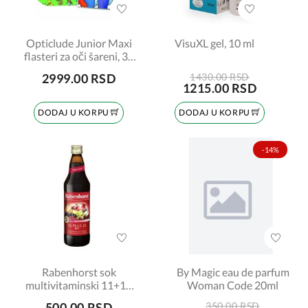
Opticlude Junior Maxi
VisuXL gel, 10 ml
flasteri za oči šareni, 30
komada
2999.00 RSD
1430.00 RSD
1215.00 RSD
DODAJ U KORPU
DODAJ U KORPU
-14%
Rabenhorst sok
By Magic eau de parfum
multivitaminski 11+11
Woman Code 20ml
crveni 750ml
500.00 RSD
350.00 RSD