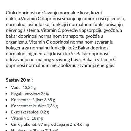
Cink doprinosi održavanju normalne kose, kože i
noktiju.Vitamin C doprinosi smanjenju umora i iscrpljenosti,
normalnoj psihološkoj funkciji i normalnom funkcionisanju
nervnog sistema. Vitamin C povećava apsorpciju gvožđa, a
bakar doprinosi normalnom transportu gvožđa u
organizmu. Vitamin C doprinosi normalnom stvaranju
kolagena za normalnu funkciju kože.Bakar doprinosi
normalnoj pigmentaciji kose i kože. Bakar doprinosi
održavanju normalnog vezivnog tkiva. Bakar i vitamin C
doprinosi normalnom metabolizmu stvaranja energije.
Sastav 20 ml:
Voda: 13,34 g
Regulatenssenz: 25%
Koncentrat šljive: 3,68 g
Koncentrat kruške: 0,36 g
Ekstrakt repice: 0,2 g
Vitamin C: 18 mg
Cink glukonat: 37 mg, od čega je Zn: 4,6 mg
Hijaluron – 30 mg (0,15%)