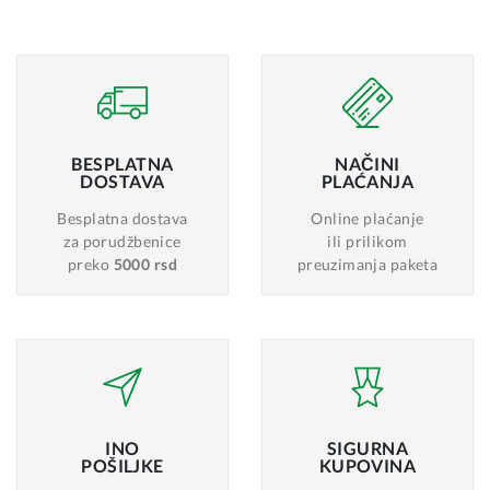
BESPLATNA
NAČINI
DOSTAVA
PLAĆANJA
Besplatna dostava
Online plaćanje
za porudžbenice
ili prilikom
preko
5000 rsd
preuzimanja paketa
INO
SIGURNA
POŠILJKE
KUPOVINA