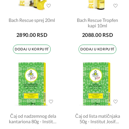
Bach Rescue sprej 20ml
Bach Rescue Tropfen
kapi 10ml
2890.00 RSD
2088.00 RSD
DODAJ U KORPU
DODAJ U KORPU
Čaj od nadzemnog dela
Čaj od lista matičnjaka
kantariona 80g - Institut
50g - Institut Josif
Josif Pančić
Pančić