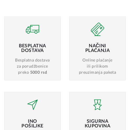
BESPLATNA
NAČINI
DOSTAVA
PLAĆANJA
Besplatna dostava
Online plaćanje
za porudžbenice
ili prilikom
preko
5000 rsd
preuzimanja paketa
INO
SIGURNA
POŠILJKE
KUPOVINA