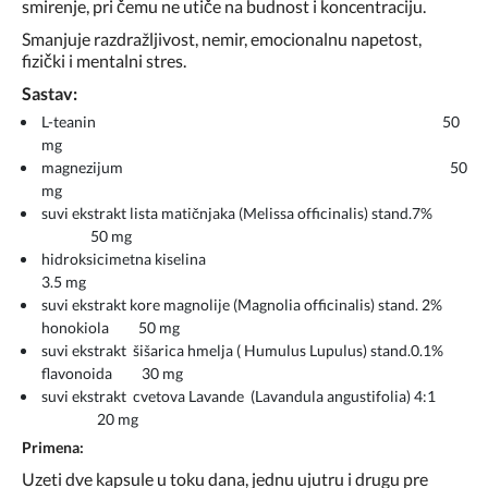
smirenje, pri čemu ne utiče na budnost i koncentraciju.
Smanjuje razdražljivost, nemir, emocionalnu napetost,
fizički i mentalni stres.
Sastav:
L-teanin 50
mg
magnezijum 50
mg
suvi ekstrakt lista matičnjaka (Melissa officinalis) stand.7%
50 mg
hidroksicimetna kiselina
3.5 mg
suvi ekstrakt kore magnolije (Magnolia officinalis) stand. 2%
honokiola 50 mg
suvi ekstrakt šišarica hmelja ( Humulus Lupulus) stand.0.1%
flavonoida 30 mg
suvi ekstrakt cvetova Lavande (Lavandula angustifolia) 4:1
20 mg
Primena:
Uzeti dve kapsule u toku dana, jednu ujutru i drugu pre