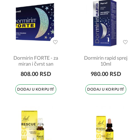
Dormirin FORTE - za
Dormirin rapid sprej
miran i čvrst san
10ml
808.00 RSD
980.00 RSD
DODAJ U KORPU
DODAJ U KORPU