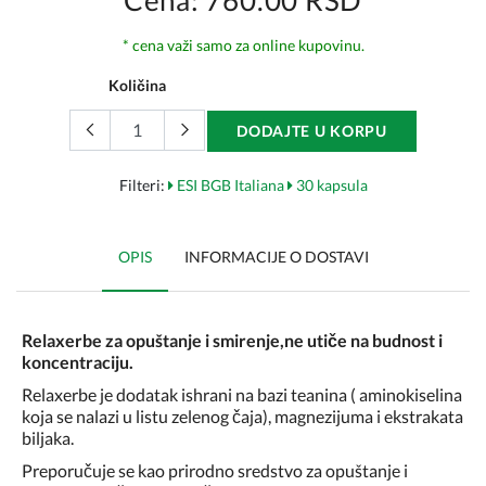
Cena: 760.00 RSD
* cena važi samo za online kupovinu.
Količina
DODAJTE U KORPU
Filteri:
ESI BGB Italiana
30 kapsula
OPIS
INFORMACIJE O DOSTAVI
Relaxerbe za opuštanje i smirenje,ne utiče na budnost i
koncentraciju.
Relaxerbe je dodatak ishrani na bazi teanina ( aminokiselina
koja se nalazi u listu zelenog čaja), magnezijuma i ekstrakata
biljaka.
Preporučuje se kao prirodno sredstvo za opuštanje i