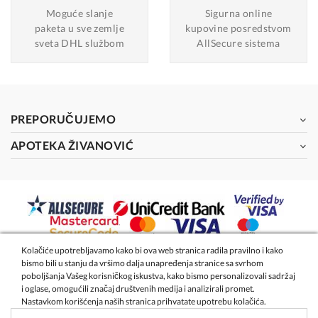
Moguće slanje
Sigurna online
paketa u sve zemlje
kupovine posredstvom
sveta DHL službom
AllSecure sistema
PREPORUČUJEMO
APOTEKA ŽIVANOVIĆ
Kolačiće upotrebljavamo kako bi ova web stranica radila pravilno i kako
bismo bili u stanju da vršimo dalja unapređenja stranice sa svrhom
2026 - Apoteka Magistra Živanović
poboljšanja Vašeg korisničkog iskustva, kako bismo personalizovali sadržaj
i oglase, omogućili značaj društvenih medija i analizirali promet.
Nastavkom korišćenja naših stranica prihvatate upotrebu kolačića.
Izrada internet prodavnice
- Global Webmasters