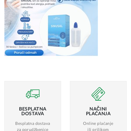
BESPLATNA
NAČINI
DOSTAVA
PLAĆANJA
Besplatna dostava
Online plaćanje
za porudžbenice
ili prilikom