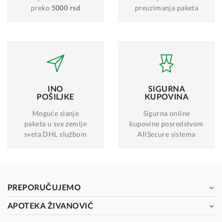
preko
5000 rsd
preuzimanja paketa
INO
SIGURNA
POŠILJKE
KUPOVINA
Moguće slanje
Sigurna online
paketa u sve zemlje
kupovine posredstvom
sveta DHL službom
AllSecure sistema
PREPORUČUJEMO
APOTEKA ŽIVANOVIĆ