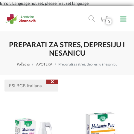
Error: Language not set, please first set language
0
PREPARATI ZA STRES, DEPRESIJU I
NESANICU
Početna
APOTEKA
Preparati za stres, depresiju i nesanicu
ESI BGB Italiana