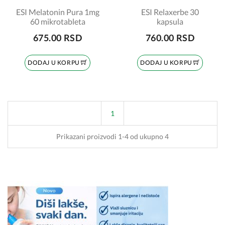
ESI Melatonin Pura 1mg
ESI Relaxerbe 30
60 mikrotableta
kapsula
675.00 RSD
760.00 RSD
DODAJ U KORPU
DODAJ U KORPU
1
Prikazani proizvodi 1-4 od ukupno 4