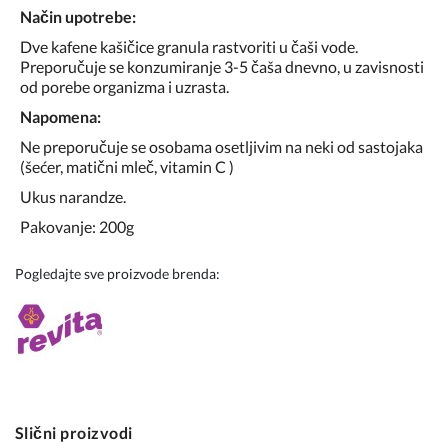
Način upotrebe:
Dve kafene kašičice granula rastvoriti u čaši vode.
Preporučuje se konzumiranje 3-5 čaša dnevno, u zavisnosti
od porebe organizma i uzrasta.
Napomena:
Ne preporučuje se osobama osetljivim na neki od sastojaka
(šećer, matični mleč, vitamin C )
Ukus narandze.
Pakovanje: 200g
Pogledajte sve proizvode brenda:
Slični proizvodi