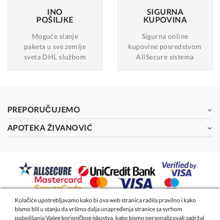
INO
SIGURNA
POŠILJKE
KUPOVINA
Moguće slanje
Sigurna online
paketa u sve zemlje
kupovine posredstvom
sveta DHL službom
AllSecure sistema
PREPORUČUJEMO
APOTEKA ŽIVANOVIĆ
Kolačiće upotrebljavamo kako bi ova web stranica radila pravilno i kako
bismo bili u stanju da vršimo dalja unapređenja stranice sa svrhom
2026 - Apoteka Magistra Živanović
poboljšanja Vašeg korisničkog iskustva, kako bismo personalizovali sadržaj