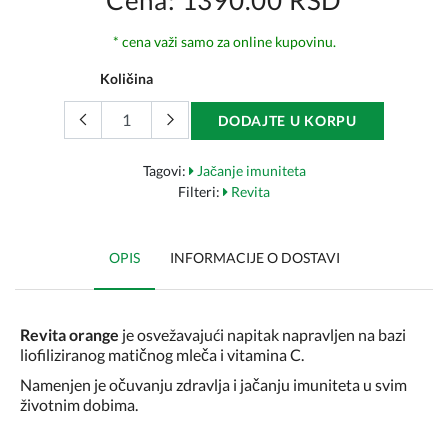
Cena: 1390.00 RSD
* cena važi samo za online kupovinu.
Količina
DODAJTE U KORPU
Tagovi:
Jačanje imuniteta
Filteri:
Revita
OPIS
INFORMACIJE O DOSTAVI
Revita orange
je osvežavajući napitak napravljen na bazi
liofiliziranog matičnog mleča i vitamina C.
Namenjen je očuvanju zdravlja i jačanju imuniteta u svim
životnim dobima.