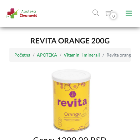
0
REVITA ORANGE 200G
Početna
APOTEKA
Vitamini i minerali
Revita orange 20