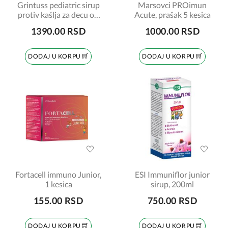
Grintuss pediatric sirup
Marsovci PROimun
protiv kašlja za decu od
Acute, prašak 5 kesica
1. godine 180g
1390.00 RSD
1000.00 RSD
DODAJ U KORPU
DODAJ U KORPU
Fortacell immuno Junior,
ESI Immuniflor junior
1 kesica
sirup, 200ml
155.00 RSD
750.00 RSD
DODAJ U KORPU
DODAJ U KORPU