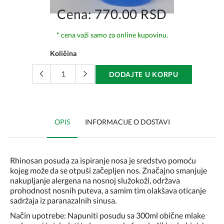
Cena: 770.00 RSD
* cena važi samo za online kupovinu.
Količina
DODAJTE U KORPU
OPIS
INFORMACIJE O DOSTAVI
Rhinosan posuda za ispiranje nosa je sredstvo pomoću
kojeg može da se otpuši začepljen nos. Značajno smanjuje
nakupljanje alergena na nosnoj služokoži, održava
prohodnost nosnih puteva, a samim tim olakšava oticanje
sadržaja iz paranazalnih sinusa.
Način upotrebe: Napuniti posudu sa 300ml obične mlake