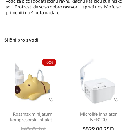
vode za piće i dodati jednu ravnu kafenu kašikicu kuhinjske
soli. Protresti da se so dobro rastvori. Isprati nos. Može se
primeniti do 4 puta na dan.
Slični proizvodi
-10%
Rossmax minijaturni
Microlife inhalator
kompresorski inhalator
NEB200
NI60
6290.00 RSD
5829.00 RSD