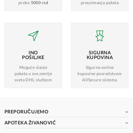
preko
5000 rsd
preuzimanja paketa
INO
SIGURNA
POŠILJKE
KUPOVINA
Moguće slanje
Sigurna online
paketa u sve zemlje
kupovine posredstvom
sveta DHL službom
AllSecure sistema
PREPORUČUJEMO
APOTEKA ŽIVANOVIĆ