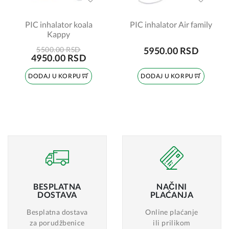
PIC inhalator koala
PIC inhalator Air family
Kappy
5500.00 RSD
5950.00 RSD
4950.00 RSD
DODAJ U KORPU
DODAJ U KORPU
BESPLATNA
NAČINI
DOSTAVA
PLAĆANJA
Besplatna dostava
Online plaćanje
za porudžbenice
ili prilikom