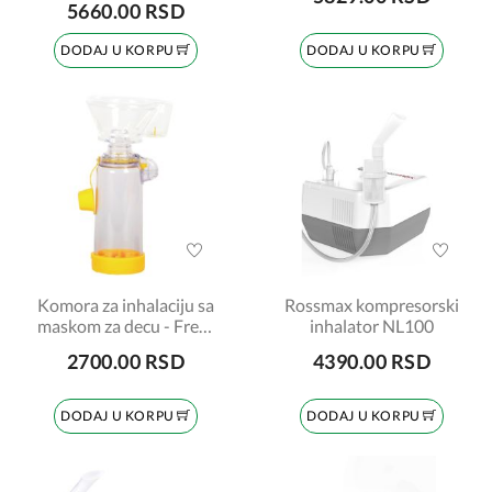
5660.00 RSD
DODAJ U KORPU
DODAJ U KORPU
Komora za inhalaciju sa
Rossmax kompresorski
maskom za decu - Free-
inhalator NL100
breath, DL-01D, 175ml
2700.00 RSD
4390.00 RSD
DODAJ U KORPU
DODAJ U KORPU