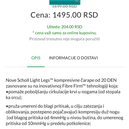
1699.00 RSD
Cena: 1495.00 RSD
Ušteda: 204.00 RSD
* cena važi samo za online kupovinu.
Proizvod trenutno nije moguće poručiti
OPIS
INFORMACIJE O DOSTAVI
Nove Scholl Light Legs™ kompresivne čarape od 20 DEN
zasnovane su na inovativnoj Fibre Firm™ tehnologiji koja:
•pomaže poboljšanju cirkulacije krvi u nogama (od stopala
ka srcu);
•pruža umereni do blagi pritisak, u cilju zatezanja i
oblikovanja, postepeno pojačavajući kompresiju duž nogu
(od blagog pritiska od 4mmHg u nivou butina, do umerenog
pritiska od 10mmHg u predelu potkolenice;