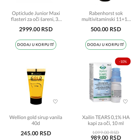
Opticlude Junior Maxi
Rabenhorst sok
flasteri za oči šareni, 30
multivitaminski 11+11
komada
crveni 750ml
2999.00 RSD
500.00 RSD
DODAJ U KORPU
DODAJ U KORPU
-10%
Wellion gold sirup vanila
Xailin TEARS 0,1% HA
40d
kapi za oči, 10 ml
245.00 RSD
1099.00 RSD
989.00 RSD