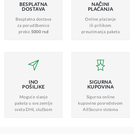
BESPLATNA
NAČINI
DOSTAVA
PLAĆANJA
Besplatna dostava
Online plaćanje
za porudžbenice
ili prilikom
preko
5000 rsd
preuzimanja paketa
INO
SIGURNA
POŠILJKE
KUPOVINA
Moguće slanje
Sigurna online
paketa u sve zemlje
kupovine posredstvom
sveta DHL službom
AllSecure sistema