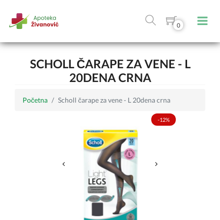
0
SCHOLL ČARAPE ZA VENE - L
20DENA CRNA
Početna
Scholl čarape za vene - L 20dena crna
-12%