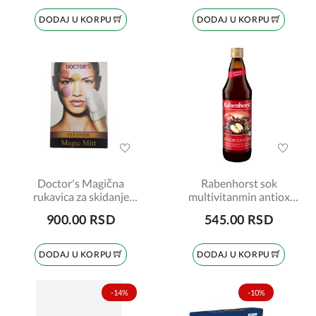
DODAJ U KORPU
DODAJ U KORPU
Doctor's Magična
Rabenhorst sok
rukavica za skidanje
multivitanmin antiox
šminke, 1 komad
750ml
900.00 RSD
545.00 RSD
DODAJ U KORPU
DODAJ U KORPU
-14%
-10%