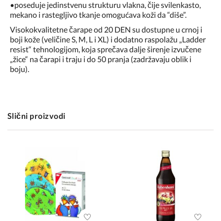
•poseduje jedinstvenu strukturu vlakna, čije svilenkasto,
mekano i rastegljivo tkanje omogućava koži da “diše”.
Visokokvalitetne čarape od 20 DEN su dostupne u crnoj i
boji kože (veličine S, M, L i XL) i dodatno raspolažu „Ladder
resist“ tehnologijom, koja sprečava dalje širenje izvučene
„žice“ na čarapi i traju i do 50 pranja (zadržavaju oblik i
boju).
Slični proizvodi