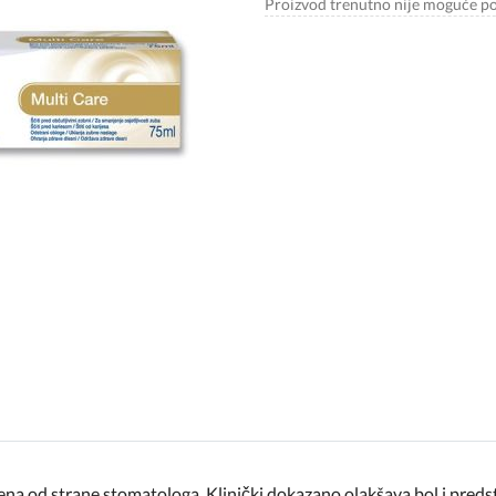
Proizvod trenutno nije moguće po
 od strane stomatologa. Klinički dokazano olakšava bol i predsta