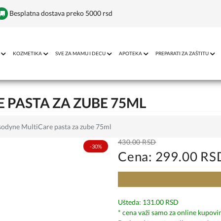
Besplatna dostava preko 5000 rsd
KOZMETIKA
SVE ZA MAMU I DECU
APOTEKA
PREPARATI ZA ZAŠTITU
 PASTA ZA ZUBE 75ML
sodyne MultiCare pasta za zube 75ml
430.00 RSD
-30%
Cena: 299.00 RS
Ušteda: 131.00 RSD
* cena važi samo za online kupovi