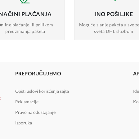
NAČINI
PLAĆANJA
INO
POŠILJKE
nline plaćanje
ili prilikom
Moguće slanje
paketa u sve z
preuzimanja paketa
sveta DHL službom
PREPORUČUJEMO
A
Opšti uslovi korišćenja sajta
Ide
Reklamacije
Ko
Pravo na odustajanje
Isporuka