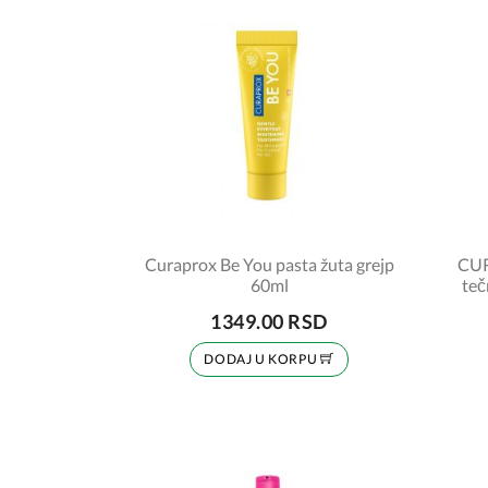
Curaprox Be You pasta žuta grejp
CUR
60ml
teč
1349.00 RSD
DODAJ U KORPU