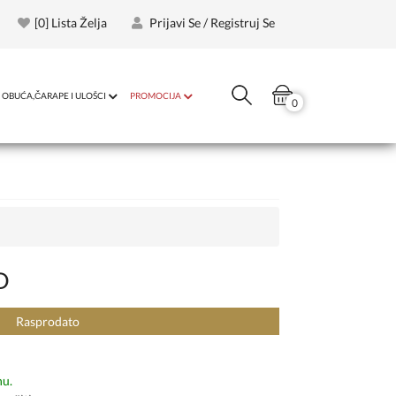
[
0
] Lista Želja
Prijavi Se / Registruj Se
OBUĆA,ČARAPE I ULOŠCI
PROMOCIJA
0
D
Rasprodato
nu.