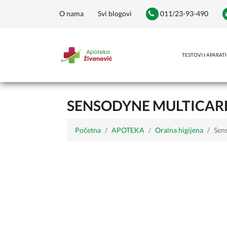
O nama
Svi blogovi
011/23-93-490
TESTOVI I APARATI
SENSODYNE MULTICARE
Početna
APOTEKA
Oralna higijena
Sen