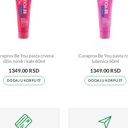
raprox Be You pasta crvena
Curaprox Be You pasta r
džin, tonik i kaki 60ml
lubenica 60ml
1349.00 RSD
1349.00 RSD
DODAJ U KORPU
DODAJ U KORPU