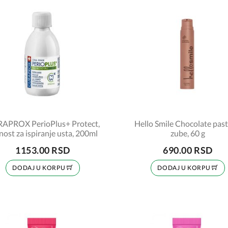
APROX PerioPlus+ Protect,
Hello Smile Chocolate past
nost za ispiranje usta, 200ml
zube, 60 g
1153.00 RSD
690.00 RSD
DODAJ U KORPU
DODAJ U KORPU