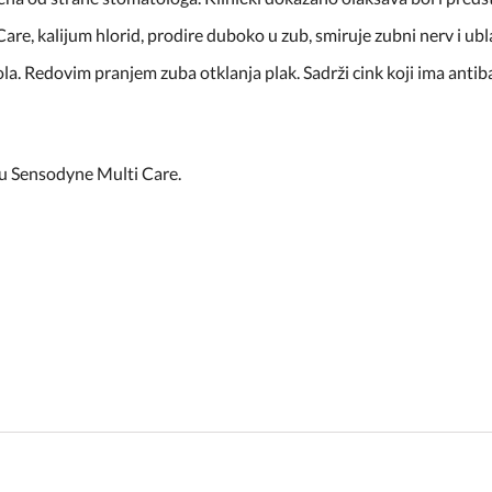
re, kalijum hlorid, prodire duboko u zub, smiruje zubni nerv i ubl
ola. Redovim pranjem zuba otklanja plak. Sadrži cink koji ima anti
u Sensodyne Multi Care.