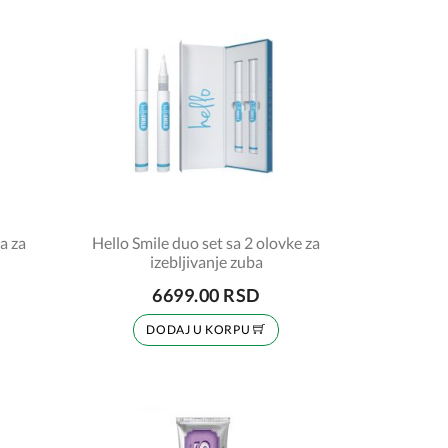
a za
Hello Smile duo set sa 2 olovke za
izebljivanje zuba
6699.00 RSD
DODAJ U KORPU