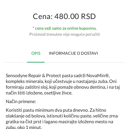
Cena: 480.00 RSD
* cena važi samo za online kupovinu.
Proizvod trenutno nije moguće poručiti
OPIS
INFORMACIJE O DOSTAVI
Sensodyne Repair & Protect pasta sadrži NovaMin®,
kompleks minerala, koji učestvuje u nastajanju zuba. Oni
formiraju zaštitni sloj, koji pomaže obnovu dentina, i na taj
način štiti izložene, osetljive živce.
Način primene:
Koristiti pastu minimum dva puta dnevno. Za hitno
olakšanje od bolova, istisnuti količinu paste, veličine zrna
graška na čist prst i lagano masirajte izloženo mesto na
zubu, oko 1 minut.