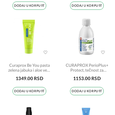
DODAJ U KORPU
DODAJ U KORPU
Curaprox Be You pasta
CURAPROX PerioPlus+
zelena jabuka i aloe vera
Protect, tečnost za
60ml
ispiranje usta, 200ml
1349.00 RSD
1153.00 RSD
DODAJ U KORPU
DODAJ U KORPU