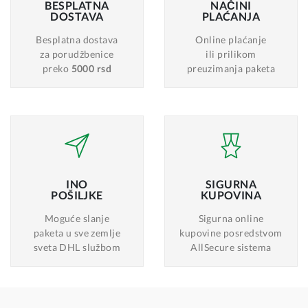
BESPLATNA
NAČINI
DOSTAVA
PLAĆANJA
Besplatna dostava
Online plaćanje
za porudžbenice
ili prilikom
preko
5000 rsd
preuzimanja paketa
INO
SIGURNA
POŠILJKE
KUPOVINA
Moguće slanje
Sigurna online
paketa u sve zemlje
kupovine posredstvom
sveta DHL službom
AllSecure sistema