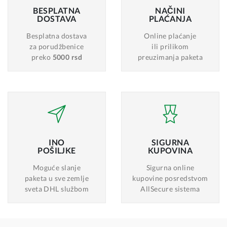
BESPLATNA
NAČINI
DOSTAVA
PLAĆANJA
Besplatna dostava
Online plaćanje
za porudžbenice
ili prilikom
preko
5000 rsd
preuzimanja paketa
INO
SIGURNA
POŠILJKE
KUPOVINA
Moguće slanje
Sigurna online
paketa u sve zemlje
kupovine posredstvom
sveta DHL službom
AllSecure sistema