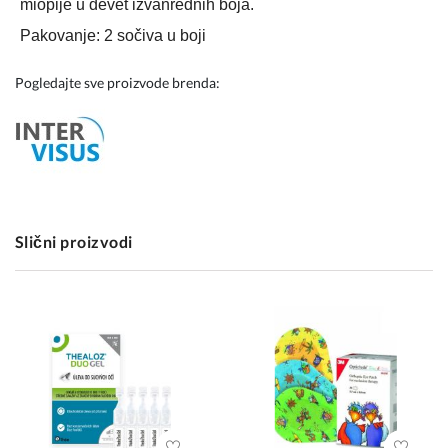
miopije u devet izvanrednih boja.
Pakovanje:
2 sočiva u boji
Pogledajte sve proizvode brenda:
Slični proizvodi