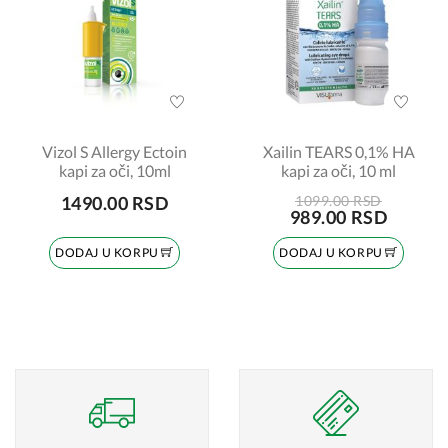
Vizol S Allergy Ectoin
Xailin TEARS 0,1% HA
kapi za oči, 10ml
kapi za oči, 10 ml
1490.00 RSD
1099.00 RSD
989.00 RSD
DODAJ U KORPU
DODAJ U KORPU