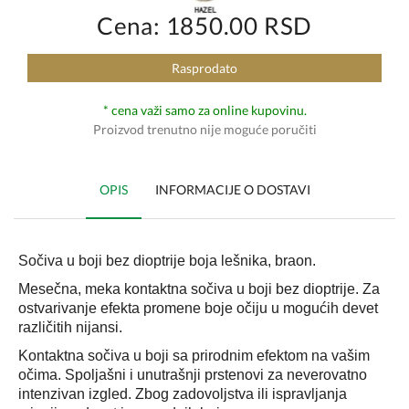
Cena: 1850.00 RSD
Rasprodato
* cena važi samo za online kupovinu.
Proizvod trenutno nije moguće poručiti
OPIS
INFORMACIJE O DOSTAVI
Sočiva u boji bez dioptrije boja lešnika, braon.
Mesečna, meka kontaktna sočiva u boji bez dioptrije. Za
ostvarivanje efekta promene boje očiju u mogućih devet
različitih nijansi.
Kontaktna sočiva u boji sa prirodnim efektom na vašim
očima. Spoljašni i unutrašnji prstenovi za neverovatno
intenzivan izgled. Zbog zadovoljstva ili ispravljanja