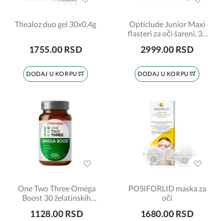
Thealoz duo gel 30x0,4g
Opticlude Junior Maxi
flasteri za oči šareni, 30
komada
1755.00 RSD
2999.00 RSD
DODAJ U KORPU
DODAJ U KORPU
One Two Three Omega
POSIFORLID maska za
Boost 30 želatinskih
oči
kapsula
1128.00 RSD
1680.00 RSD