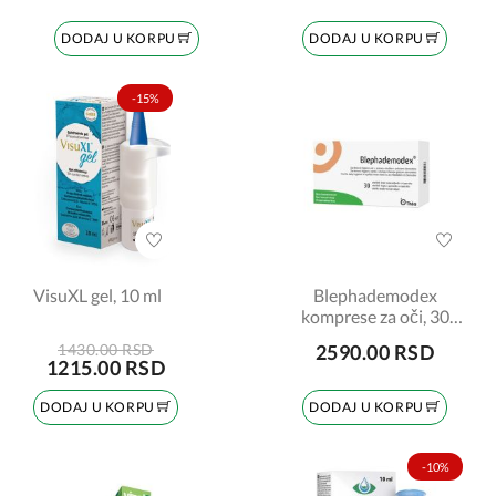
DODAJ U KORPU
DODAJ U KORPU
-15%
VisuXL gel, 10 ml
Blephademodex
komprese za oči, 30
komada
1430.00 RSD
2590.00 RSD
1215.00 RSD
DODAJ U KORPU
DODAJ U KORPU
-10%