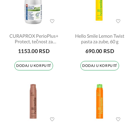
CURAPROX PerioPlus+
Hello Smile Lemon Twist
Protect, tečnost za
pasta za zube, 60 g
ispiranje usta, 200ml
1153.00 RSD
690.00 RSD
DODAJ U KORPU
DODAJ U KORPU