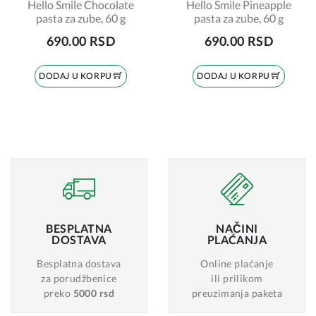
Hello Smile Chocolate
Hello Smile Pineapple
pasta za zube, 60 g
pasta za zube, 60 g
690.00 RSD
690.00 RSD
DODAJ U KORPU
DODAJ U KORPU
BESPLATNA
NAČINI
DOSTAVA
PLAĆANJA
Besplatna dostava
Online plaćanje
za porudžbenice
ili prilikom
preko
5000 rsd
preuzimanja paketa