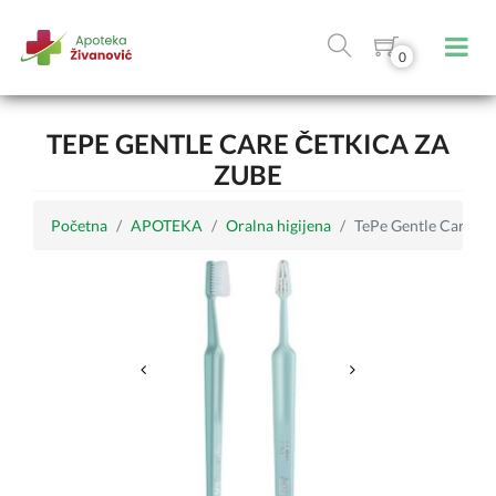
0
TEPE GENTLE CARE ČETKICA ZA
ZUBE
Početna
APOTEKA
Oralna higijena
TePe Gentle Care čet