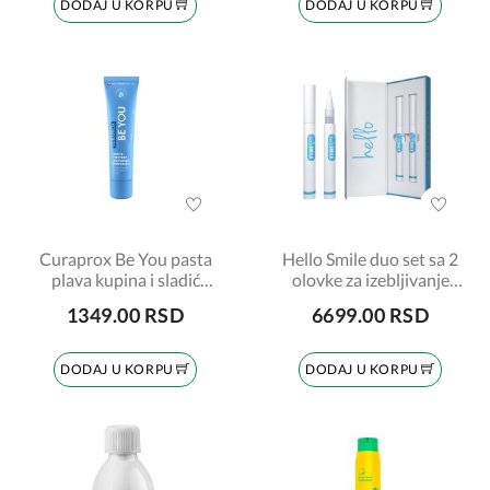
DODAJ U KORPU
DODAJ U KORPU
Curaprox Be You pasta
Hello Smile duo set sa 2
plava kupina i sladić
olovke za izebljivanje
60ml
zuba
1349.00 RSD
6699.00 RSD
DODAJ U KORPU
DODAJ U KORPU