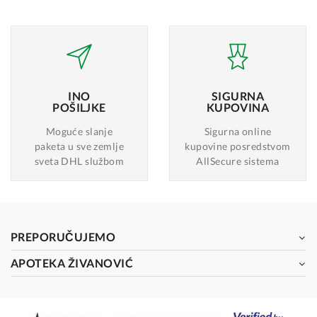
INO
SIGURNA
POŠILJKE
KUPOVINA
Moguće slanje
Sigurna online
paketa u sve zemlje
kupovine posredstvom
sveta DHL službom
AllSecure sistema
PREPORUČUJEMO
APOTEKA ŽIVANOVIĆ