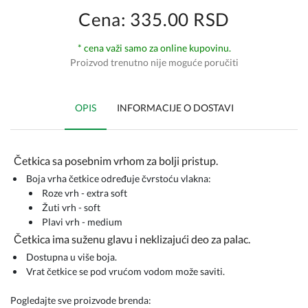
Cena: 335.00 RSD
* cena važi samo za online kupovinu.
Proizvod trenutno nije moguće poručiti
OPIS
INFORMACIJE O DOSTAVI
Četkica sa posebnim vrhom za bolji pristup.
Boja vrha četkice određuje čvrstoću vlakna:
Roze vrh - extra soft
Žuti vrh - soft
Plavi vrh - medium
Četkica ima suženu glavu i neklizajući deo za palac.
Dostupna u više boja.
Vrat četkice se pod vrućom vodom može saviti.
Pogledajte sve proizvode brenda: