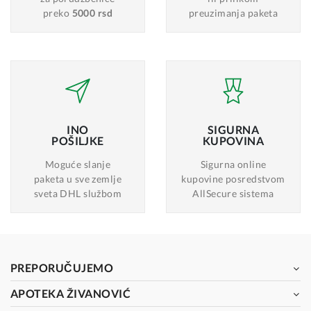
preko
5000 rsd
preuzimanja paketa
INO
SIGURNA
POŠILJKE
KUPOVINA
Moguće slanje
Sigurna online
paketa u sve zemlje
kupovine posredstvom
sveta DHL službom
AllSecure sistema
PREPORUČUJEMO
APOTEKA ŽIVANOVIĆ