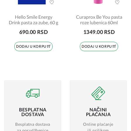
Hello Smile Energy
Curaprox Be You pasta
Drink pasta za zube, 60 g
roze lubenica 60ml
690.00 RSD
1349.00 RSD
DODAJ U KORPU
DODAJ U KORPU
BESPLATNA
NAČINI
DOSTAVA
PLAĆANJA
Besplatna dostava
Online plaćanje
za porudžbenice
ili prilikom