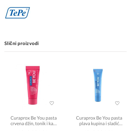
Slični proizvodi
Curaprox Be You pasta
Curaprox Be You pasta
crvena džin, tonik i kaki
plava kupina i sladić
60ml
60ml