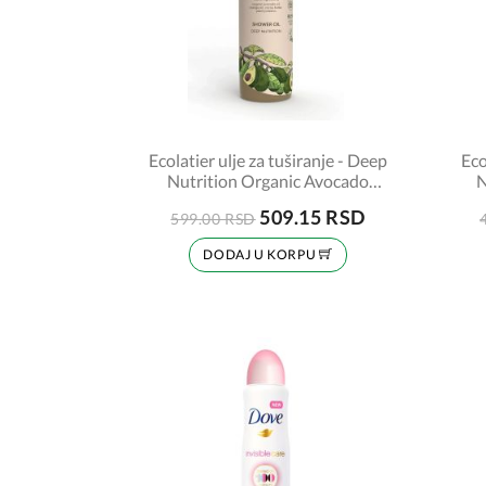
Ecolatier ulje za tuširanje - Deep
Eco
Nutrition Organic Avocado
N
250ml
509.15 RSD
599.00 RSD
DODAJ U KORPU