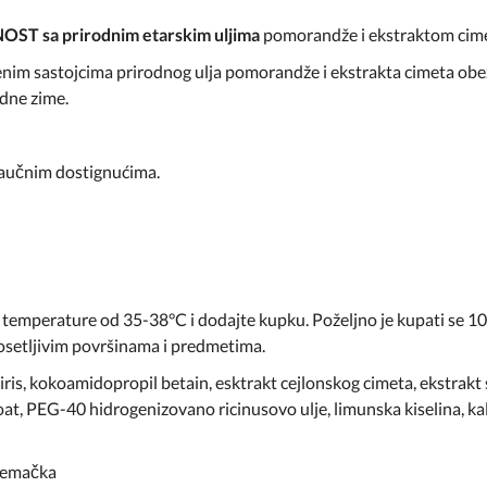
 sa prirodnim etarskim uljima
pomorandže i ekstraktom cim
nim sastojcima prirodnog ulja pomorandže i ekstrakta cimeta obezb
dne zime.
 naučnim dostignućima.
mperature od 35-38°C i dodajte kupku. Poželjno je kupati se 10
 osetljivim površinama i predmetima.
 miris, kokoamidopropil betain, esktrakt cejlonskog cimeta, ekstra
oat, PEG-40 hidrogenizovano ricinusovo ulje, limunska kiselina, k
Nemačka