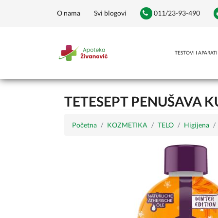
O nama
Svi blogovi
011/23-93-490
TESTOVI I APARATI
TETESEPT PENUŠAVA K
Početna
KOZMETIKA
TELO
Higijena