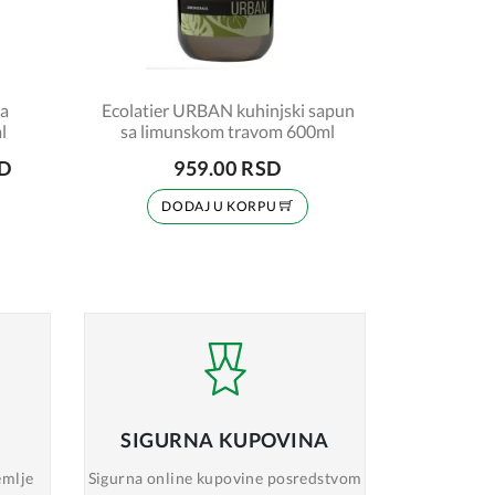
za
Ecolatier URBAN kuhinjski sapun
l
sa limunskom travom 600ml
SD
959.00 RSD
DODAJ U KORPU
SIGURNA
KUPOVINA
emlje
Sigurna online
kupovine posredstvom