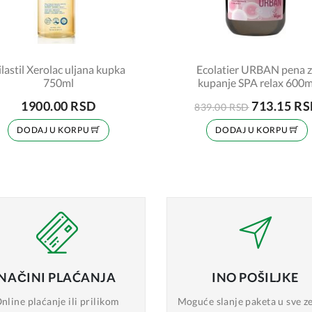
ilastil Xerolac uljana kupka
Ecolatier URBAN pena 
750ml
kupanje SPA relax 600m
1900.00 RSD
713.15 R
839.00 RSD
DODAJ U KORPU
DODAJ U KORPU
NAČINI
PLAĆANJA
INO
POŠILJKE
nline plaćanje
ili prilikom
Moguće slanje
paketa u sve z