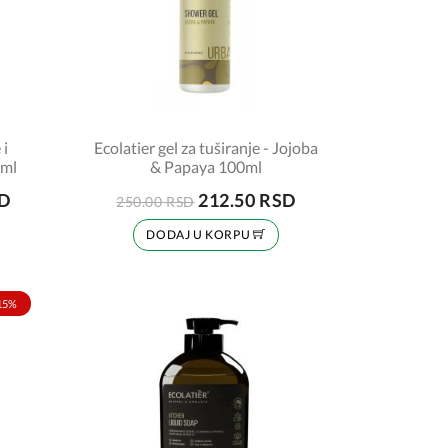
 i
Ecolatier gel za tuširanje - Jojoba
 ml
& Papaya 100ml
SD
212.50 RSD
250.00 RSD
DODAJ U KORPU
15%