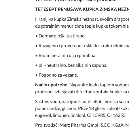
TETESEPT PENUŠAVA KUPKA ZIMSKA NEŽNOST
Hranljiva kupka Zimska nežnost, svojim dragoce
dugotrajnim mehurićima tople kupke tokom hla
• Dermatološki testirano.
• Razvijeno i provereno u skladu sa aktuelnim
• Bez mineralnih ulja i parafina.
• pH-neutralno, bez alkalnih sapuna.
• Pogodno za vegane.
Način upotrebe:
Napunite kadu toplom vodom te
proizvod. Izbegavati direktan kontakt kupke sa
Sastav: voda, natrijum-laurilsulfat, morska so,
pomorandže, glicerin, PEG-18 gliceril oleat/kok
eugenol, limonen, linalool, CI 15985, CI 16255.
Proizvođač: Merz Pharma GmbH&CO.KGaA, 