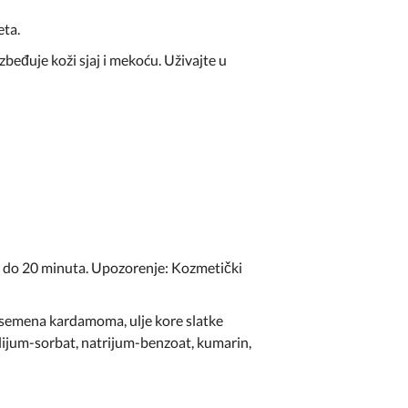
eta.
eđuje koži sjaj i mekoću. Uživajte u
 do 20 minuta. Upozorenje: Kozmetički
kt semena kardamoma, ulje kore slatke
alijum-sorbat, natrijum-benzoat, kumarin,