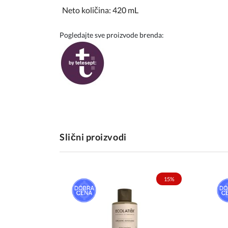
Neto količina: 420 mL
Pogledajte sve proizvode brenda:
Slični proizvodi
15%