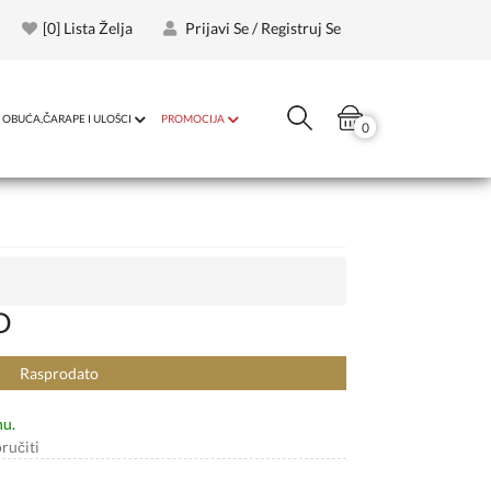
[
0
] Lista Želja
Prijavi Se / Registruj Se
OBUĆA,ČARAPE I ULOŠCI
PROMOCIJA
0
D
Rasprodato
nu.
ručiti