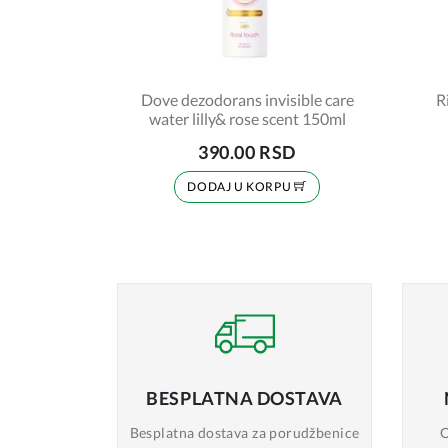
Dove dezodorans invisible care
R
water lilly& rose scent 150ml
390.00 RSD
DODAJ U KORPU
BESPLATNA
DOSTAVA
Besplatna dostava
za porudžbenice
O