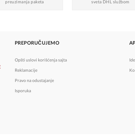
preuzimanja paketa
sveta DHL službom
PREPORUČUJEMO
A
Opšti uslovi korišćenja sajta
Ide
Reklamacije
Ko
Pravo na odustajanje
Isporuka