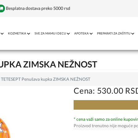
Besplatna dostava preko 5000 rsd
KOZMETIKA
SVE ZA MAMU I DECU
APOTEKA
PREPARATI ZA ZAŠTITU
UPKA ZIMSKA NEŽNOST
TETESEPT Penušava kupka ZIMSKA NEŽNOST
Cena: 530.00 RS
* cena važi samo za online kupovi
Proizvod trenutno nije moguće po