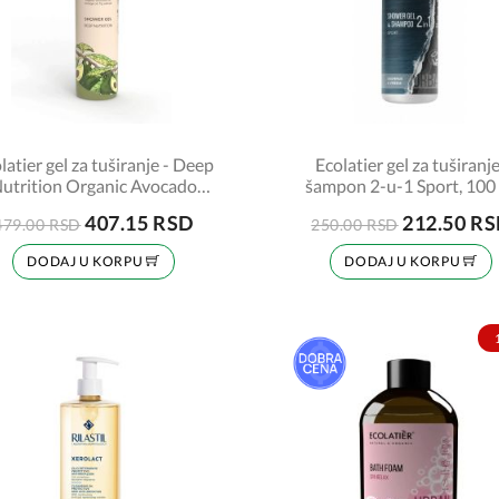
latier gel za tuširanje - Deep
Ecolatier gel za tuširanje
utrition Organic Avocado
šampon 2-u-1 Sport, 100
350ml
407.15 RSD
212.50 R
479.00 RSD
250.00 RSD
DODAJ U KORPU
DODAJ U KORPU