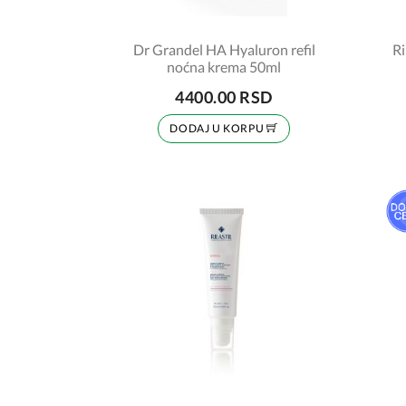
Dr Grandel HA Hyaluron refil
Ri
noćna krema 50ml
4400.00 RSD
DODAJ U KORPU