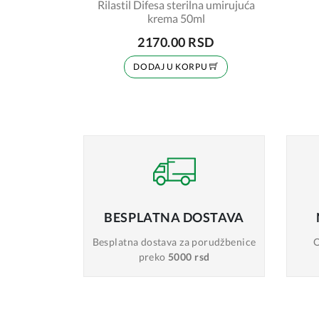
Rilastil Difesa sterilna umirujuća
krema 50ml
2170.00 RSD
DODAJ U KORPU
BESPLATNA
DOSTAVA
Besplatna dostava
za porudžbenice
O
preko
5000 rsd