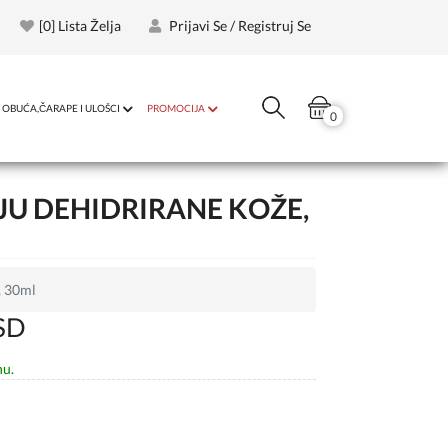
[
0
] Lista Želja
Prijavi Se / Registruj Se
OBUĆA,ČARAPE I ULOŠCI
PROMOCIJA
0
JU DEHIDRIRANE KOŽE,
, 30ml
SD
nu.