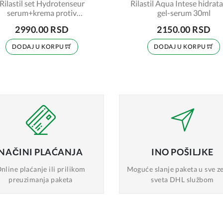
Rilastil set Hydrotenseur
Rilastil Aqua Intese hidrat
serum+krema protiv
gel-serum 30ml
bora+emulzija za čišćenje
2990.00 RSD
2150.00 RSD
DODAJ U KORPU
DODAJ U KORPU
NAČINI
PLAĆANJA
INO
POŠILJKE
nline plaćanje
ili prilikom
Moguće slanje
paketa u sve z
preuzimanja paketa
sveta DHL službom