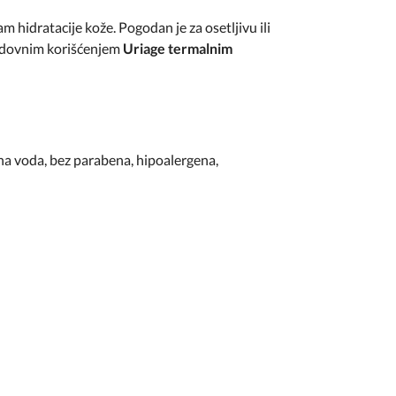
m hidratacije kože. Pogodan je za osetljivu ili
Redovnim korišćenjem
Uriage termalnim
lna voda, bez parabena, hipoalergena,