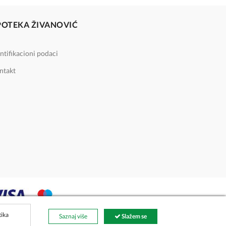
POTEKA ŽIVANOVIĆ
ntifikacioni podaci
ntakt
tika
Saznaj više
Slažem se