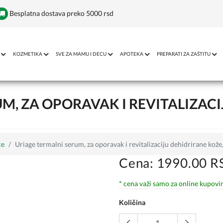
Besplatna dostava preko 5000 rsd
KOZMETIKA
SVE ZA MAMU I DECU
APOTEKA
PREPARATI ZA ZAŠTITU
M, ZA OPORAVAK I REVITALIZACI
ce
Uriage termalni serum, za oporavak i revitalizaciju dehidrirane kože
Cena: 1990.00 R
* cena važi samo za online kupovi
Količina