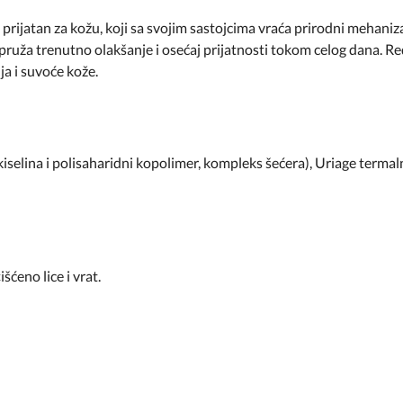
 prijatan za kožu, koji sa svojim sastojcima vraća prirodni mehaniza
pruža trenutno olakšanje i osećaj prijatnosti tokom celog dana. 
a i suvoće kože.
kiselina i polisaharidni kopolimer, kompleks šećera), Uriage terma
šćeno lice i vrat.