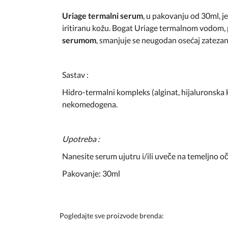
Uriage termalni serum
, u pakovanju od 30ml, je
iritiranu kožu. Bogat Uriage termalnom vodom, 
serumom
, smanjuje se neugodan osećaj zatezanj
Sastav :
Hidro-termalni kompleks (alginat, hijaluronska 
nekomedogena.
Upotreba :
Nanesite serum ujutru i/ili uveče na temeljno oči
Pakovanje: 30ml
Pogledajte sve proizvode brenda: