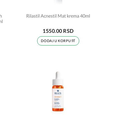
h
Rilastil Acnestil Mat krema 40ml
ml
1550.00 RSD
DODAJ U KORPU