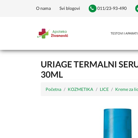
O nama
Svi blogovi
011/23-93-490
TESTOVI I APARATI
URIAGE TERMALNI SERU
30ML
Početna
KOZMETIKA
LICE
Kreme za li