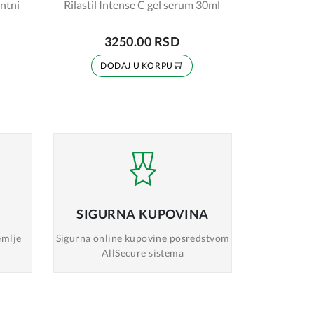
antni
Rilastil Intense C gel serum 30ml
3250.00 RSD
DODAJ U KORPU
SIGURNA
KUPOVINA
emlje
Sigurna online
kupovine posredstvom
AllSecure sistema