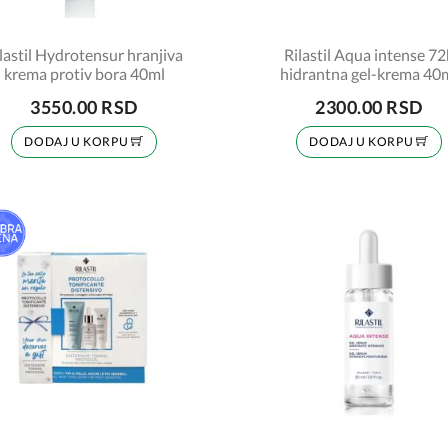
lastil Hydrotensur hranjiva
Rilastil Aqua intense 72
krema protiv bora 40ml
hidrantna gel-krema 40
3550.00 RSD
2300.00 RSD
DODAJ U KORPU
DODAJ U KORPU