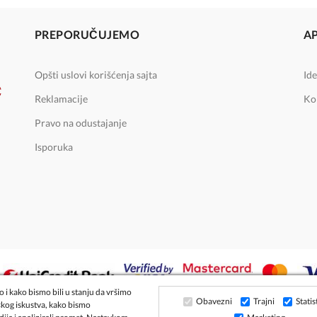
PREPORUČUJEMO
A
Opšti uslovi korišćenja sajta
Ide
Reklamacije
Ko
Pravo na odustajanje
Isporuka
 i kako bismo bili u stanju da vršimo
Obavezni
Trajni
Statis
čkog iskustva, kako bismo